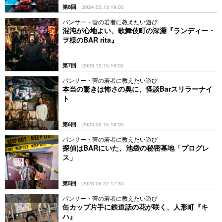
第8回
2024.03.13 19:00
パンサー・菅の若者に教えたい遊び
混沌が心地よい、歌舞伎町の深淵『ランディー・
ヲ様のBAR rita』
第7回
2023.12.15 19:00
パンサー・菅の若者に教えたい遊び
本当の驚きは怖さの奥に、怪談Barスリラーナイ
ト
第6回
2023.09.15 18:00
パンサー・菅の若者に教えたい遊び
探偵はBARにいた、池袋の秘密基地「プログレ
ス」
第5回
2023.06.22 17:30
パンサー・菅の若者に教えたい遊び
缶カップ片手に鉄道話の花が咲く、人形町『キ
ハ』