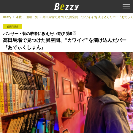
Bezzy
連載
連載一覧
高田馬場で見つけた異空間、“カワイイ”を漬け込んだバー『あでぃ
SERIES
第9回
パンサー・菅の若者に教えたい遊び
高田馬場で見つけた異空間、“カワイイ”を漬け込んだバー
『あでぃくしょん』