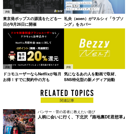
PR
PR
東京発ポップスの源流をたどる一
礼央（aoen）がマルシィ「ラブソ
日が9月26日に開催
ング」をカバー
PR
PR
ドコモユーザーならNetflixが毎月
気になるあの人を動画で取材、
お得！すでに契約中の方も
SNS特化型の新メディア始動
関連記事
パンサー・菅の若者に教えたい遊び
人柄に会いに行く、下北沢『路地裏DE君想草』