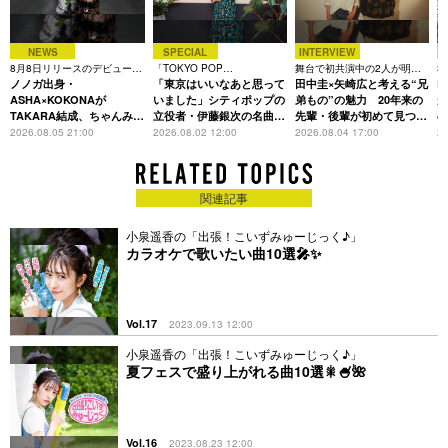
NEWS
SPECIAL
INTERVIEW
8月8日リリースのデビュー曲
「TOKYO POP
舞台で初共演中の2人が明か
3
は「Time is money」
ノノガ出身・
CHRONICLE」特集
「東京はいいなあと思って
す、今の自分をつくる恩人の
田中圭×矢崎広と考える“兄
た
R
存在
ASHA×KOKONAが
いました」シティポップの
弟もの”の魅力 20年来の
が
TAKARA結成、ちゃんみな
立役者・伊藤銀次の名曲回
先輩・後輩が初めて見つけ
主宰レーベル第2弾アーテ
想録
た互いの共通点とは
S
2026.08.05 21:00
2026.08.02 12:00
2026.08.04 17:00
20
ィストに
関連記事
小泉遥香の「出張！こいずみゅーじっく♪」
カラオケで歌いたい曲10選🎤✨
Vol.17
2023.09.13 12:00
小泉遥香の「出張！こいずみゅーじっく♪」
夏フェスで盛り上がれる曲10選🎇🍧🌺
Vol.16
2023.08.23 12:00