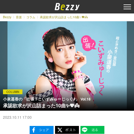
Bezzy
音楽
コラム
承認欲求が沢山詰まった10曲✨💖👼
COLUMN
小泉遥香の「出張！こいずみゅーじっく♪」
Vol.18
承認欲求が沢山詰まった10曲✨💖👼
2023.10.11 17:00