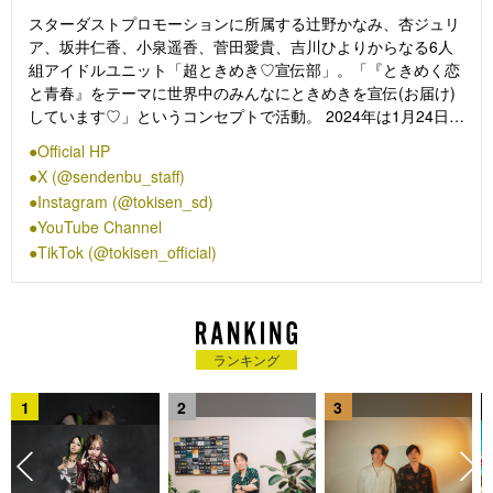
スターダストプロモーションに所属する辻野かなみ、杏ジュリ
ア、坂井仁香、小泉遥香、菅田愛貴、吉川ひよりからなる6人
組アイドルユニット「超ときめき♡宣伝部」。「『ときめく恋
と青春』をテーマに世界中のみんなにときめきを宣伝(お届け)
しています♡」というコンセプトで活動。 2024年は1月24日
(水)にアルバム「ときめく恋と青春」 を発売し、1月27日
Official HP
(土)28日(日)には神奈川・横浜アリーナでワンマンライブ
X (@sendenbu_staff)
2DAYSを開催した。その後、「ときめく恋と青春」に収録され
Instagram (@tokisen_sd)
ているコレサワの提供曲「最上級にかわいいの！」がTikTok上
YouTube Channel
でヒット。7月から9月にかけてインドネシア・ジャカルタと韓
TikTok (@tokisen_official)
国・ソウルでの海外公演を含むライブツアーを開催し、12月4
日にニューアルバム「ときめきルールブック」をリリースし
た。テレビCMや「ミュージックステーション」への出演など
躍進が続く中、12月28日に埼玉・さいたまスーパーアリーナで
ワンマンライブを開催。
ランキング
1
2
3