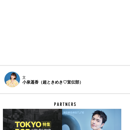
文
小泉遥香（超ときめき♡宣伝部）