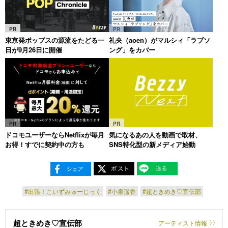
PR
PR
東京発ポップスの源流をたどる一
礼央（aoen）がマルシィ「ラブソ
日が9月26日に開催
ング」をカバー
PR
PR
ドコモユーザーならNetflixが毎月
気になるあの人を動画で取材、
お得！すでに契約中の方も
SNS特化型の新メディア始動
#出張！こいずみゅーじっく
#小泉遥香
#超ときめき♡宣伝部
超ときめき♡宣伝部
アーティスト情報