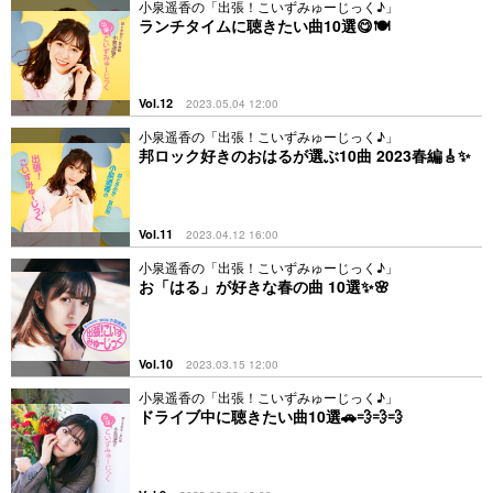
小泉遥香の「出張！こいずみゅーじっく♪」
ランチタイムに聴きたい曲10選😋🍽
Vol.12
2023.05.04 12:00
小泉遥香の「出張！こいずみゅーじっく♪」
邦ロック好きのおはるが選ぶ10曲 2023春編🎸✨
Vol.11
2023.04.12 16:00
小泉遥香の「出張！こいずみゅーじっく♪」
お「はる」が好きな春の曲 10選✨🌸
Vol.10
2023.03.15 12:00
小泉遥香の「出張！こいずみゅーじっく♪」
ドライブ中に聴きたい曲10選🚗💨💨💨