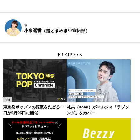
文
小泉遥香（超ときめき♡宣伝部）
PR
PR
東京発ポップスの源流をたどる一
礼央（aoen）がマルシィ「ラブソ
日が9月26日に開催
ング」をカバー