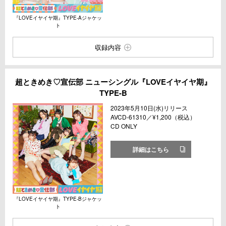
『LOVEイヤイヤ期』TYPE-Aジャケッ
ト
収録内容
超ときめき♡宣伝部 ニューシングル『LOVEイヤイヤ期』
TYPE-B
2023年5月10日(水)リリース
AVCD-61310／¥1,200（税込）
CD ONLY
詳細はこちら
『LOVEイヤイヤ期』TYPE-Bジャケッ
ト