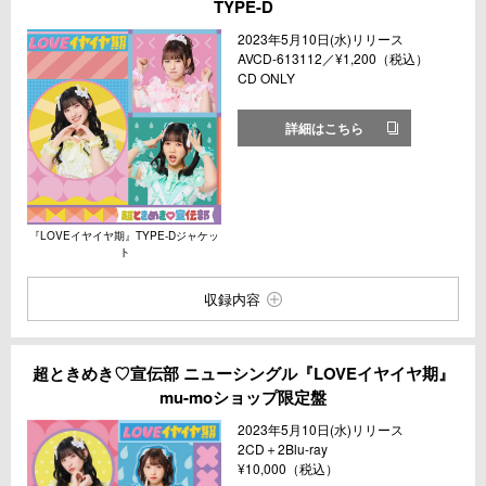
TYPE-D
2023年5月10日(水)リリース
AVCD-613112／¥1,200（税込）
CD ONLY
詳細はこちら
『LOVEイヤイヤ期』TYPE-Dジャケッ
ト
収録内容
超ときめき♡宣伝部 ニューシングル『LOVEイヤイヤ期』
mu-moショップ限定盤
2023年5月10日(水)リリース
2CD＋2Blu-ray
¥10,000（税込）