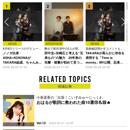
1
2
3
NEWS
INTERVIEW
NEWS
8月8日リリースのデビュー曲
舞台で初共演中の2人が明か
楽曲秘話明かすコメントも到
「
は「Time is money」
ノノガ出身・
す、今の自分をつくる恩人の
田中圭×矢崎広と考える“兄
着、1st EPも8月24日配信へ
TAKARAが高らかに存在を
C
存在
ASHA×KOKONAが
弟もの”の魅力 20年来の
表明する「Time is
TAKARA結成、ちゃんみな
先輩・後輩が初めて見つけ
money」MV公開、忍者と
主宰レーベル第2弾アーテ
た互いの共通点とは
花魁姿で世界観を体現
2026.08.05 21:00
2026.08.04 17:00
2026.08.09 00:45
20
ィストに
関連記事
小泉遥香の「出張！こいずみゅーじっく♪」
おはるが歌詞に救われた曲10選😢💪🏻🔥
Vol.13
2023.05.31 12:00