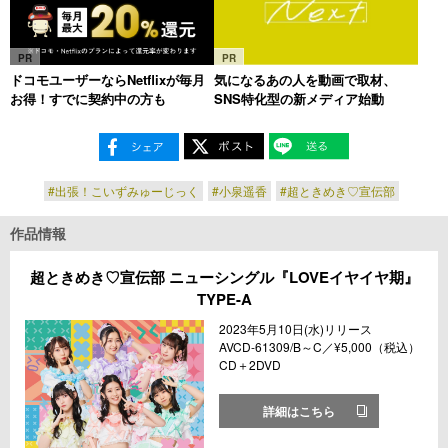
PR
PR
ドコモユーザーならNetflixが毎月
気になるあの人を動画で取材、
お得！すでに契約中の方も
SNS特化型の新メディア始動
#出張！こいずみゅーじっく
#小泉遥香
#超ときめき♡宣伝部
作品情報
超ときめき♡宣伝部 ニューシングル『LOVEイヤイヤ期』
TYPE-A
2023年5月10日(水)リリース
AVCD-61309/B～C／¥5,000（税込）
CD＋2DVD
詳細はこちら