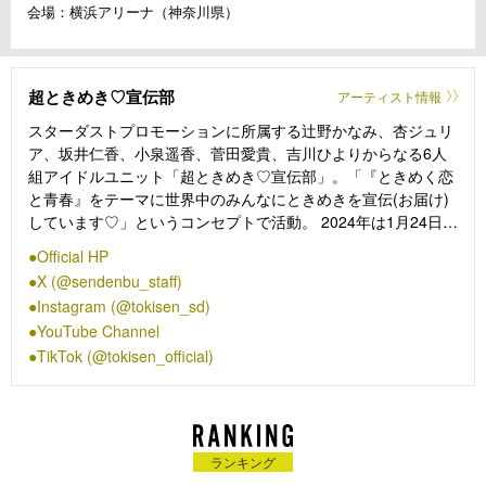
会場：横浜アリーナ（神奈川県）
超ときめき♡宣伝部
アーティスト情報
スターダストプロモーションに所属する辻野かなみ、杏ジュリ
ア、坂井仁香、小泉遥香、菅田愛貴、吉川ひよりからなる6人
組アイドルユニット「超ときめき♡宣伝部」。「『ときめく恋
と青春』をテーマに世界中のみんなにときめきを宣伝(お届け)
しています♡」というコンセプトで活動。 2024年は1月24日
(水)にアルバム「ときめく恋と青春」 を発売し、1月27日
Official HP
(土)28日(日)には神奈川・横浜アリーナでワンマンライブ
X (@sendenbu_staff)
2DAYSを開催した。その後、「ときめく恋と青春」に収録され
Instagram (@tokisen_sd)
ているコレサワの提供曲「最上級にかわいいの！」がTikTok上
YouTube Channel
でヒット。7月から9月にかけてインドネシア・ジャカルタと韓
TikTok (@tokisen_official)
国・ソウルでの海外公演を含むライブツアーを開催し、12月4
日にニューアルバム「ときめきルールブック」をリリースし
た。テレビCMや「ミュージックステーション」への出演など
躍進が続く中、12月28日に埼玉・さいたまスーパーアリーナで
ワンマンライブを開催。
ランキング