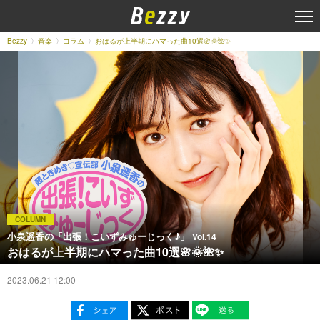
Bezzy
音楽
コラム
おはるが上半期にハマった曲10選🌸🌞🌺✨
COLUMN
小泉遥香の「出張！こいずみゅーじっく♪」
Vol.14
おはるが上半期にハマった曲10選🌸🌞🌺✨
2023.06.21 12:00