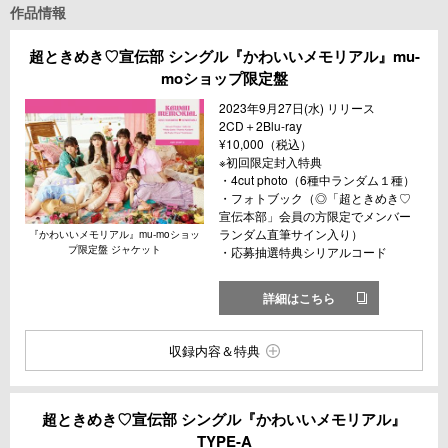
作品情報
超ときめき♡宣伝部 シングル『かわいいメモリアル』mu-
moショップ限定盤
2023年9月27日(水) リリース
2CD＋2Blu-ray
¥10,000（税込）
※初回限定封入特典
・4cut photo（6種中ランダム１種）
・フォトブック（◎「超ときめき♡
宣伝本部」会員の方限定でメンバー
ランダム直筆サイン入り）
『かわいいメモリアル』mu-moショッ
プ限定盤 ジャケット
・応募抽選特典シリアルコード
詳細はこちら
収録内容＆特典
超ときめき♡宣伝部 シングル『かわいいメモリアル』
TYPE-A