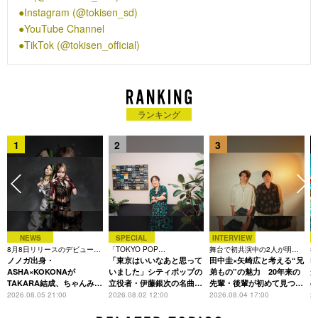
2DAYSを開催した。その後、「ときめく恋と青春」に収録され
Instagram (@tokisen_sd)
ているコレサワの提供曲「最上級にかわいいの！」がTikTok上
YouTube Channel
でヒット。7月から9月にかけてインドネシア・ジャカルタと韓
TikTok (@tokisen_official)
国・ソウルでの海外公演を含むライブツアーを開催し、12月4
日にニューアルバム「ときめきルールブック」をリリースし
た。テレビCMや「ミュージックステーション」への出演など
躍進が続く中、12月28日に埼玉・さいたまスーパーアリーナで
ワンマンライブを開催。
ランキング
1
2
3
NEWS
SPECIAL
INTERVIEW
8月8日リリースのデビュー曲
「TOKYO POP
舞台で初共演中の2人が明か
3
は「Time is money」
ノノガ出身・
CHRONICLE」特集
「東京はいいなあと思って
す、今の自分をつくる恩人の
田中圭×矢崎広と考える“兄
た
R
存在
ASHA×KOKONAが
いました」シティポップの
弟もの”の魅力 20年来の
が
TAKARA結成、ちゃんみな
立役者・伊藤銀次の名曲回
先輩・後輩が初めて見つけ
主宰レーベル第2弾アーテ
想録
た互いの共通点とは
S
2026.08.05 21:00
2026.08.02 12:00
2026.08.04 17:00
20
ィストに