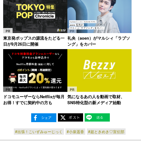
PR
PR
東京発ポップスの源流をたどる一
礼央（aoen）がマルシィ「ラブソ
日が9月26日に開催
ング」をカバー
PR
PR
ドコモユーザーならNetflixが毎月
気になるあの人を動画で取材、
お得！すでに契約中の方も
SNS特化型の新メディア始動
#出張！こいずみゅーじっく
#小泉遥香
#超ときめき♡宣伝部