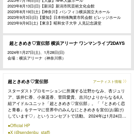
2023年7月16日(日)【大阪】NHK大阪ホール
2023年8月13日(日)【新潟】新潟市民芸術文化会館
2023年8月19日(土)【神奈川】パシフィコ横浜国立大ホール
2023年9月3日(日)【愛知】日本特殊陶業市民会館 ビレッジホール
2023年9月9日(土)【東京】昭和女子大学 人見記念講堂
超ときめき♡宣伝部 横浜アリーナ ワンマンライブ2DAYS
2024年1月27日(土)、1月28日(日)
会場：横浜アリーナ（神奈川県）
超ときめき♡宣伝部
アーティスト情報
スターダストプロモーションに所属する辻野かなみ、杏ジュリ
ア、坂井仁香、小泉遥香、菅田愛貴、吉川ひよりからなる6人
組アイドルユニット「超ときめき♡宣伝部」。「『ときめく恋
と青春』をテーマに世界中のみんなにときめきを宣伝(お届け)
しています♡」というコンセプトで活動。 2024年は1月24日
(水)にアルバム「ときめく恋と青春」 を発売し、1月27日
Official HP
(土)28日(日)には神奈川・横浜アリーナでワンマンライブ
X (@sendenbu_staff)