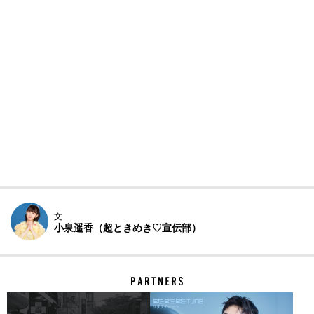
文
小泉遥香（超ときめき♡宣伝部）