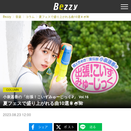
Bezzy
音楽
コラム
夏フェスで盛り上がれる曲10選🎇🍧🌺
COLUMN
小泉遥香の「出張！こいずみゅーじっく♪」
Vol.16
夏フェスで盛り上がれる曲10選🎇🍧🌺
2023.08.23 12:00