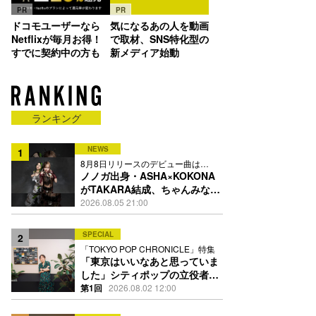
PR
PR
ドコモユーザーなら
気になるあの人を動画
Netflixが毎月お得！
で取材、SNS特化型の
すでに契約中の方も
新メディア始動
ランキング
NEWS
1
8月8日リリースのデビュー曲は
「Time is money」
ノノガ出身・ASHA×KOKONA
がTAKARA結成、ちゃんみな主
宰レーベル第2弾アーティスト
2026.08.05 21:00
に
SPECIAL
2
「TOKYO POP CHRONICLE」特集
「東京はいいなあと思っていま
した」シティポップの立役者・
伊藤銀次の名曲回想録
第1回
2026.08.02 12:00