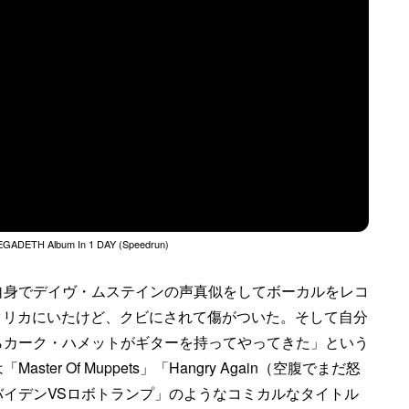
MEGADETH Album In 1 DAY (Speedrun)
成し、自身でデイヴ・ムステインの声真似をしてボーカルをレコ
タリカにいたけど、クビにされて傷がついた。そして自分
らカーク・ハメットがギターを持ってやってきた」という
r Of Muppets」「Hangry Again（空腹でまだ怒
イデンVSロボトランプ」のようなコミカルなタイトル