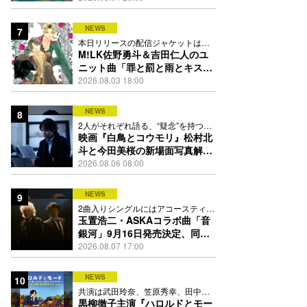
映像公開
NEWS
7
本日リリースの配信ジャケットは
PEACH-PITが描き下ろし
M!LK佐野勇斗＆吉田仁人のユ
ニット曲「罪と罰と雨とキス」
MV公開、2人が霧雨と共に舞い
2026.08.03 18:00
踊る
NEWS
8
2人がそれぞれ語る、“疑念”を持つこ
との苦しさとは
映画『白鳥とコウモリ』松村北
斗と今田美桜の新場面写真解
禁、事件前後で一変する表情捉
2026.08.06 08:00
えた全4点
NEWS
9
2曲入りシングルにはアコースティッ
ク楽曲「命の宿り」も収録
玉置浩二・ASKAコラボ曲「音
銀河」9月16日発売決定、同じ
時代の“戦友”同士で揺るぎない
2026.08.07 17:00
愛を歌う
NEWS
10
共演は武田玲奈、笠原秀幸、田中要
次、井川遥
黒柳徹子主演『ハロルドとモー