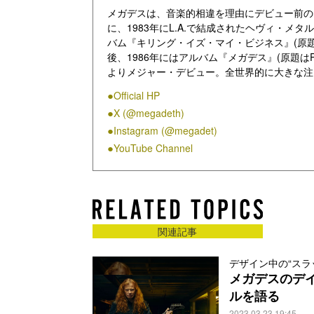
メガデスは、音楽的相違を理由にデビュー前のメ
に、1983年にL.A.で結成されたヘヴィ・メ
バム『キリング・イズ・マイ・ビジネス』(原題はKilling I
後、1986年にはアルバム『メガデス』(原題はPeace
よりメジャー・デビュー。全世界的に大きな注
ルバム『破滅へのカウントダウン』(原題はCountdo
Official HP
大ヒットとなり、世界中で人気爆発。続く199
X (@megadeth)
位まで上昇する大ベストセラーとなり、1980
ャピトル・レコードからリリースされた最初の
Instagram (@megadet)
ており、1992年の大ヒット作『破滅へのカ
YouTube Channel
その後、バンドは2002年に一度解散しました
れ、2007年のアルバム『ユナイテッド・アボミネイシ
アルバム『エンドゲーム』(原題はEndgame
2008年には新ギタリストにクリス・ブロデリ
関連記事
シストのデイヴィッド・エレフソンがバンドに復
ン (b)、クリス・ブロデリック(g)、ショーン
れた通算13作目のアルバム『サーティーン』(原題
デザイン中の“スラ
メガデスのデ
ースされた前作『スーパー・コライダー』(原題はSu
記録しています。
ルを語る
2023.03.23 19:45