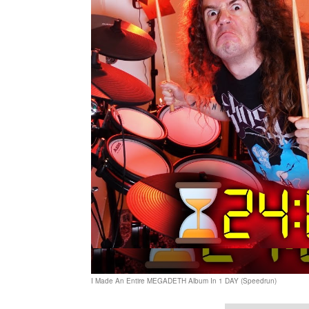
I Made An Entire MEGADETH Album In 1 DAY (Speedrun)