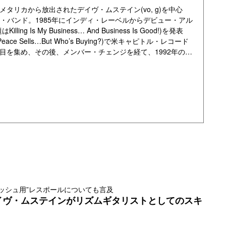
タリカから放出されたデイヴ・ムステイン(vo, g)を中心
タル・バンド。1985年にインディ・レーベルからデビュー・アル
s My Business… And Business Is Good!)を発表
 Sells…But Who’s Buying?)で米キャピトル・レコード
目を集め、その後、メンバー・チェンジを経て、1992年のア
wn to Extinction)が全米チャートで最高2位をマークする
4年のアルバム『ユースアネイジア』も全米チャートで最高4
年代後半から1990年代前半にかけて黄金期を迎えました。キ
5枚のアルバムはすべて全米ではプラチナ・ディスクに輝い
ウントダウン』はダブル・プラチナムを獲得しています。
が、2004年にデイヴ・ムステインを中心にバンドが再始動さ
ョンズ』(原題はUNITED ABOMINATIONS)、2009年
)は、いずれも全米チャートでトップ10に入る大ヒットを記録。
ックを迎え、2010年にはオリジナル・メンバーでもあるベー
帰。デイヴ・ムステイン(vo, g)、デイヴィッド・エレフソ
・ドローヴァー(ds)というラインナップで2011年にリリースさ
はTh1rt3en)は、全米最高11位を記録。続く2013年にリリ
ッシュ用”レスポールについても言及
イヴ・ムステインがリズムギタリストとしてのスキ
per Collider)は、全米最高6位をマークする大ヒットを