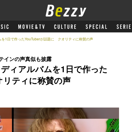
を1日で作ったYouTuberが話題に クオリティに称賛の声
ステインの声真似も披露
ロディアルバムを1日で作った
クオリティに称賛の声