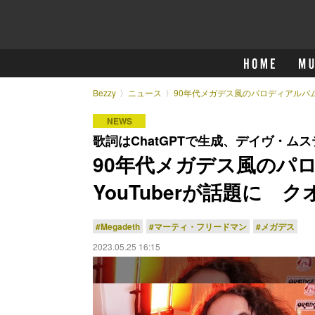
Bezzy
ニュース
90年代メガデス風のパロディアルバム
NEWS
歌詞はChatGPTで生成、デイヴ・ム
90年代メガデス風のパ
YouTuberが話題に 
#Megadeth
#マーティ・フリードマン
#メガデス
2023.05.25 16:15