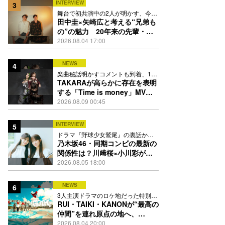
INTERVIEW
3
舞台で初共演中の2人が明かす、今の
自分をつくる恩人の存在
田中圭×矢崎広と考える“兄弟も
の”の魅力 20年来の先輩・後
輩が初めて見つけた互いの共通
2026.08.04 17:00
点とは
NEWS
4
楽曲秘話明かすコメントも到着、1st
EPも8月24日配信へ
TAKARAが高らかに存在を表明
する「Time is money」MV公
開、忍者と花魁姿で世界観を体
2026.08.09 00:45
現
INTERVIEW
5
ドラマ『野球少女鷲尾』の裏話から
隠れた素顔にたっぷり迫る
乃木坂46・同期コンビの最新の
関係性は？川﨑桜×小川彩が明
かす互いの推しポイント
2026.08.05 18:00
NEWS
6
3人主演ドラマのロケ地だった特別な
場所で撮影を敢行
RUI・TAIKI・KANONが“最高の
仲間”を連れ原点の地へ、
STARGLOW「GOTH」ダンス
2026.08.04 20:00