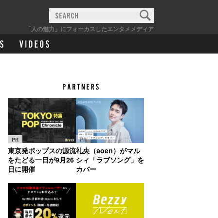
「人の魅力」にフォーカスしたエンタメメディア
PR
PR
東京発ポップスの源流
礼央（aoen）がマル
をたどる一日が9月26
シィ「ラブソング」を
日に開催
カバー