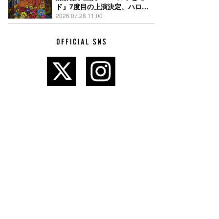
ド』7度目の上演決定、ハロル
ド役はKEY TO LIT岩﨑大昇
2026.07.28 11:00