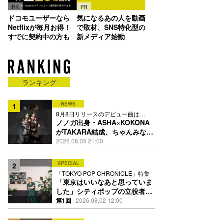
PR
PR
ドコモユーザーなら
気になるあの人を動画
Netflixが毎月お得！
で取材、SNS特化型の
すでに契約中の方も
新メディア始動
ランキング
NEWS
1
8月8日リリースのデビュー曲は
「Time is money」
ノノガ出身・ASHA×KOKONA
がTAKARA結成、ちゃんみな主
宰レーベル第2弾アーティスト
2026.08.05 21:00
に
SPECIAL
2
「TOKYO POP CHRONICLE」特集
「東京はいいなあと思っていま
した」シティポップの立役者・
伊藤銀次の名曲回想録
第1回
2026.08.02 12:00