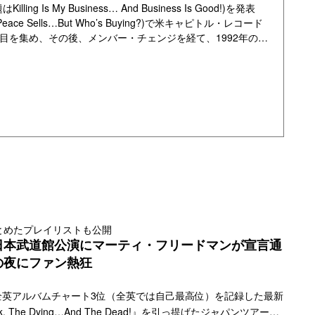
s My Business… And Business Is Good!)を発表
 Sells…But Who’s Buying?)で米キャピトル・レコード
目を集め、その後、メンバー・チェンジを経て、1992年のア
wn to Extinction)が全米チャートで最高2位をマークする
4年のアルバム『ユースアネイジア』も全米チャートで最高4
年代後半から1990年代前半にかけて黄金期を迎えました。キ
5枚のアルバムはすべて全米ではプラチナ・ディスクに輝い
ウントダウン』はダブル・プラチナムを獲得しています。
が、2004年にデイヴ・ムステインを中心にバンドが再始動さ
ョンズ』(原題はUNITED ABOMINATIONS)、2009年
)は、いずれも全米チャートでトップ10に入る大ヒットを記録。
ックを迎え、2010年にはオリジナル・メンバーでもあるベー
帰。デイヴ・ムステイン(vo, g)、デイヴィッド・エレフソ
・ドローヴァー(ds)というラインナップで2011年にリリースさ
はTh1rt3en)は、全米最高11位を記録。続く2013年にリリ
とめたプレイリストも公開
日本武道館公演にマーティ・フリードマンが宣言通
per Collider)は、全米最高6位をマークする大ヒットを
の夜にファン熱狂
メガデスは、これまでにアルバムの総売り上げ枚数が全世界
米全英アルバムチャート3位（全英では自己最高位）を記録した最新
にも11回ノミネートされています。メタリカ、スレイヤー、ア
k, The Dying…And The Dead!』を引っ提げたジャパンツアーを