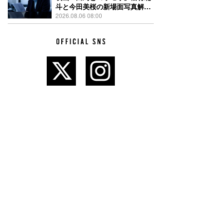
斗と今田美桜の新場面写真解
禁、事件前後で一変する表情捉
2026.08.06 08:00
えた全4点