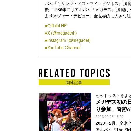
バム『キリング・イズ・マイ・ビジネス』(原題はKilling I
後、1986年にはアルバム『メガデス』(原題はPeace
よりメジャー・デビュー。全世界的に大きな注
ルバム『破滅へのカウントダウン』(原題はCountdo
Official HP
大ヒットとなり、世界中で人気爆発。続く199
X (@megadeth)
位まで上昇する大ベストセラーとなり、1980
ャピトル・レコードからリリースされた最初の
Instagram (@megadet)
ており、1992年の大ヒット作『破滅へのカ
YouTube Channel
その後、バンドは2002年に一度解散しました
れ、2007年のアルバム『ユナイテッド・アボミネイシ
アルバム『エンドゲーム』(原題はEndgame
2008年には新ギタリストにクリス・ブロデリ
関連記事
シストのデイヴィッド・エレフソンがバンドに復
ン (b)、クリス・ブロデリック(g)、ショーン
れた通算13作目のアルバム『サーティーン』(原題
セットリストをま
メガデス初の
ースされた前作『スーパー・コライダー』(原題はSu
記録しています。
り参加、奇跡
2023.02.28 18:00
スラッシュ・メタルというジャンルを確立した
2023年2月、全
で3,800万枚以上を記録。また、グラミー賞
アルバム『The Sic