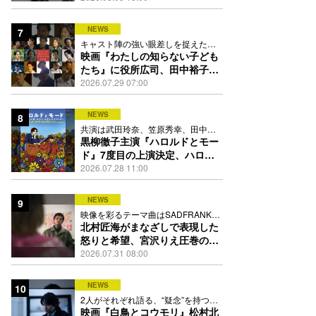
NEWS
7
キャスト陣の強い眼差しを捉えたポ
スター、本予告も解禁
映画『わたしの知らない子ども
たち』に役所広司、田中裕子、
岡田准一、吉田羊、坂東龍汰ら
2026.07.29 07:00
13人
NEWS
8
共演は武田玲奈、笠原秀幸、田中要
次、井川遥
黒柳徹子主演『ハロルドとモー
ド』7度目の上演決定、ハロル
ド役はKEY TO LIT岩﨑大昇
2026.07.28 11:00
NEWS
9
映像を彩るテーマ曲はSADFRANKが
歌う「愛の讃歌」カバー
北村匠海がまなざしで表現した
怒りと希望、宮沢りえ圧巻の演
技が光る『しびれ』90秒予告解
2026.07.31 08:00
禁
NEWS
10
2人がそれぞれ語る、“疑念”を持つこ
との苦しさとは
映画『白鳥とコウモリ』松村北