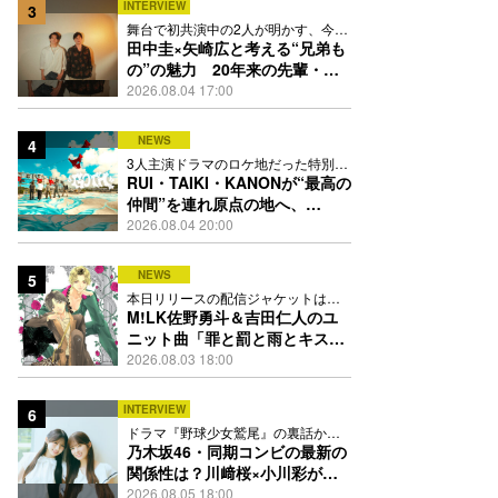
INTERVIEW
3
舞台で初共演中の2人が明かす、今の
自分をつくる恩人の存在
田中圭×矢崎広と考える“兄弟も
の”の魅力 20年来の先輩・後
輩が初めて見つけた互いの共通
2026.08.04 17:00
点とは
NEWS
4
3人主演ドラマのロケ地だった特別な
場所で撮影を敢行
RUI・TAIKI・KANONが“最高の
仲間”を連れ原点の地へ、
STARGLOW「GOTH」ダンス
2026.08.04 20:00
映像公開
NEWS
5
本日リリースの配信ジャケットは
PEACH-PITが描き下ろし
M!LK佐野勇斗＆吉田仁人のユ
ニット曲「罪と罰と雨とキス」
MV公開、2人が霧雨と共に舞い
2026.08.03 18:00
踊る
INTERVIEW
6
ドラマ『野球少女鷲尾』の裏話から
隠れた素顔にたっぷり迫る
乃木坂46・同期コンビの最新の
関係性は？川﨑桜×小川彩が明
かす互いの推しポイント
2026.08.05 18:00