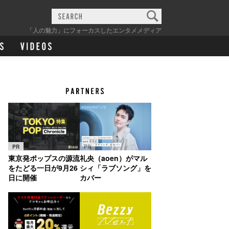
「人の魅力」にフォーカスしたエンタメメディア
PR
PR
東京発ポップスの源流
礼央（aoen）がマル
をたどる一日が9月26
シィ「ラブソング」を
日に開催
カバー