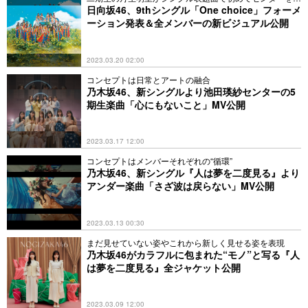
当
日向坂46、9thシングル「One choice」フォーメ
ーション発表＆全メンバーの新ビジュアル公開
2023.03.20 02:00
コンセプトは日常とアートの融合
乃木坂46、新シングルより池田瑛紗センターの5
期生楽曲「心にもないこと」MV公開
2023.03.17 12:00
コンセプトはメンバーそれぞれの“循環”
乃木坂46、新シングル『人は夢を二度見る』より
アンダー楽曲「さざ波は戻らない」MV公開
2023.03.13 00:30
まだ見せていない姿やこれから新しく見せる姿を表現
乃木坂46がカラフルに包まれた“モノ”と写る『人
は夢を二度見る』全ジャケット公開
2023.03.09 12:00