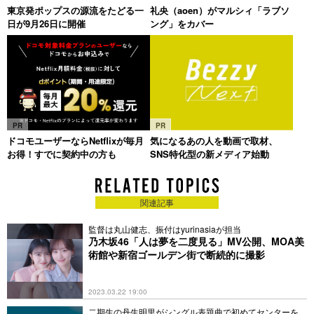
東京発ポップスの源流をたどる一
礼央（aoen）がマルシィ「ラブソ
日が9月26日に開催
ング」をカバー
PR
PR
ドコモユーザーならNetflixが毎月
気になるあの人を動画で取材、
お得！すでに契約中の方も
SNS特化型の新メディア始動
関連記事
監督は丸山健志、振付はyurinasiaが担当
乃木坂46「人は夢を二度見る」MV公開、MOA美
術館や新宿ゴールデン街で断続的に撮影
2023.03.22 19:00
二期生の丹生明里がシングル表題曲で初めてセンターを担