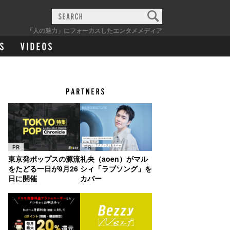
「人の魅力」にフォーカスしたエンタメメディア
PR
PR
東京発ポップスの源流
礼央（aoen）がマル
をたどる一日が9月26
シィ「ラブソング」を
日に開催
カバー