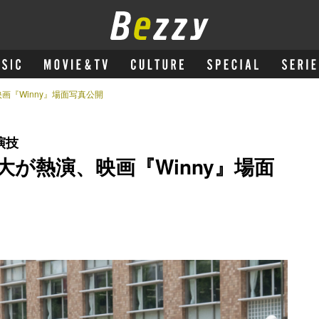
『Winny』場面写真公開
演技
が熱演、映画『Winny』場面