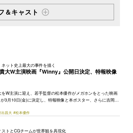
フ＆キャスト
、ネット史上最大の事件を描く
貴大W主演映画『Winny』公開日決定、特報映像
大をW主演に迎え、若手監督の松本優作がメガホンをとった映画
開日が3月10日(金)に決定し、特報映像と本ポスター、さらに吉岡秀
吉田羊、吹越満ら追加キャストが発表された。 2018年に開催
東出昌大
#松本優作
万博 CAMPFIR 映画祭」の“映画企画クラファン大会”でグラン
が起点となり制作された本作。企画考案者はスマートキャンプや
を立ち上げ、現在Web3・NFT領域で新たにNFIGUREを起業した古橋
ィストとCGチームが世界観を具現化