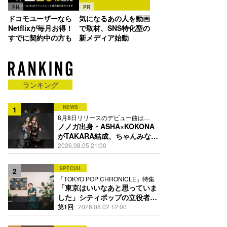
PR
PR
ドコモユーザーなら
気になるあの人を動画
Netflixが毎月お得！
で取材、SNS特化型の
すでに契約中の方も
新メディア始動
ランキング
NEWS
1
8月8日リリースのデビュー曲は
「Time is money」
ノノガ出身・ASHA×KOKONA
がTAKARA結成、ちゃんみな主
宰レーベル第2弾アーティスト
2026.08.05 21:00
に
SPECIAL
2
「TOKYO POP CHRONICLE」特集
「東京はいいなあと思っていま
した」シティポップの立役者・
伊藤銀次の名曲回想録
第1回
2026.08.02 12:00