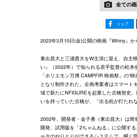
全ての画
2023年3月10日(金)公開の映画『Winn
東出昌大と三浦貴大をW主演に迎え、自主映画
い』（2022年）で知られる若手監督の松本
「ホリエモン万博 CAMPFIR 映画祭」の
となり制作された。企画考案者はスマートキャン
域で新たにNFIGUREを起業した古橋智
いを持っていた古橋が、「出る杭が打たれ
2002年、開発者・金子勇（東出昌大）は簡
開発、試用版を「2ちゃんねる」に公開する
ータのやりとりができるシステムで、瞬く