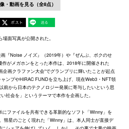
像・動画を見る（全8点）
y』から場面写真が公開された。
『Noise ノイズ』（2019年）や『ぜんぶ、ボクのせ
優作がメガホンをとった本作は、2018年に開催された
“映画企画クラファン大会”でグランプリに輝いたことが起点
プやHIRAC FUNDを立ち上げ、現在Web3・NFT領
史。以前から日本のテクノロジー発展に寄与したいという思
ない社会を」というテーマで本作を企画した。
単にファイルを共有できる革新的なソフト「Winny」を
。彗星のごとく現れた「Winny」は、本人同士が直接デ
間にシェアを伸ばしていく。しかし、その裏で大量の映画