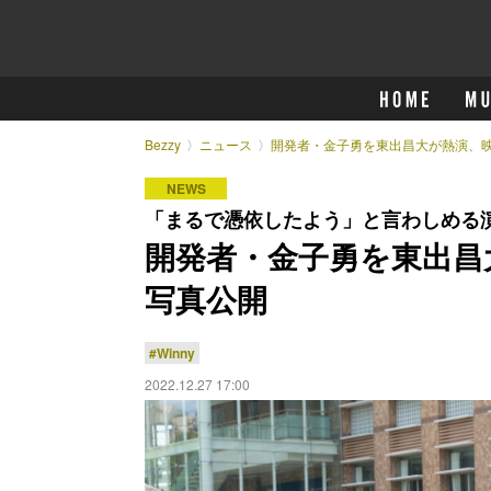
Bezzy
ニュース
開発者・金子勇を東出昌大が熱演、映画
NEWS
「まるで憑依したよう」と言わしめる
開発者・金子勇を東出昌大
写真公開
#Winny
2022.12.27 17:00