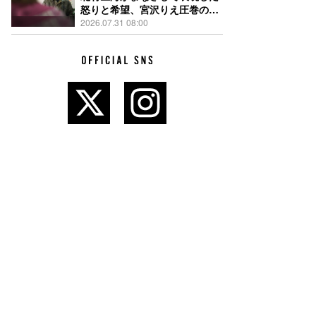
怒りと希望、宮沢りえ圧巻の演
技が光る『しびれ』90秒予告解
2026.07.31 08:00
禁