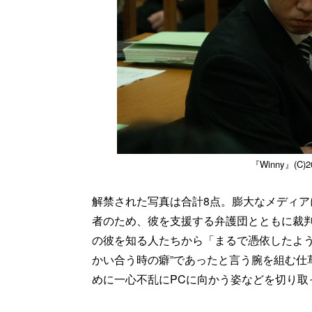
『Winny』(C
解禁された写真は合計8点。膨大なメディ
者のため、彼を支援する弁護団とともに裁
の彼を知る人たちから「まるで憑依したよう
かい合う時の癖”であったと言う腕を組む仕
めに一心不乱にPCに向かう姿などを切り取