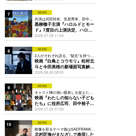
踊る
NEWS
7
共演は武田玲奈、笠原秀幸、田中要
次、井川遥
黒柳徹子主演『ハロルドとモー
ド』7度目の上演決定、ハロル
ド役はKEY TO LIT岩﨑大昇
2026.07.28 11:00
NEWS
8
2人がそれぞれ語る、“疑念”を持つこ
との苦しさとは
映画『白鳥とコウモリ』松村北
斗と今田美桜の新場面写真解
禁、事件前後で一変する表情捉
2026.08.06 08:00
えた全4点
NEWS
9
キャスト陣の強い眼差しを捉えたポ
スター、本予告も解禁
映画『わたしの知らない子ども
たち』に役所広司、田中裕子、
岡田准一、吉田羊、坂東龍汰ら
2026.07.29 07:00
13人
NEWS
10
映像を彩るテーマ曲はSADFRANKが
歌う「愛の讃歌」カバー
北村匠海がまなざしで表現した