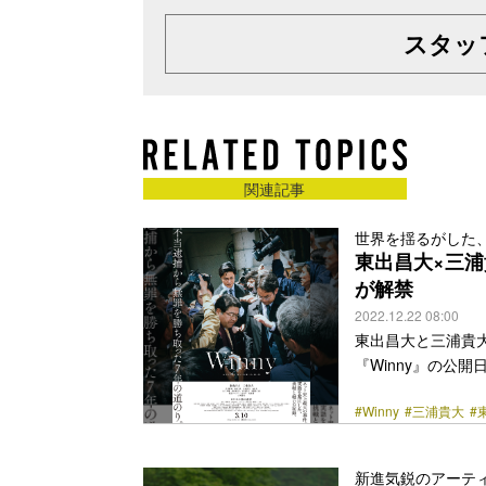
スタッ
関連記事
世界を揺るがした
東出昌大×三浦
が解禁
2022.12.22 08:00
東出昌大と三浦貴
『Winny』の公
隆、渡辺いっけい、
#Winny
#三浦貴大
#
された「ホリエモン
プリに輝いたこと
HIRAC FUND
新進気鋭のアーテ