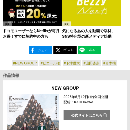
PR
PR
ドコモユーザーならNetflixが毎月
気になるあの人を動画で取材、
お得！すでに契約中の方も
SNS特化型の新メディア始動
#NEW GROUP
#ピエール瀧
#下津優太
#山田杏奈
#青木柚
作品情報
NEW GROUP
2026年6月12日(金)全国公開
配給：KADOKAWA
公式サイトはこちら