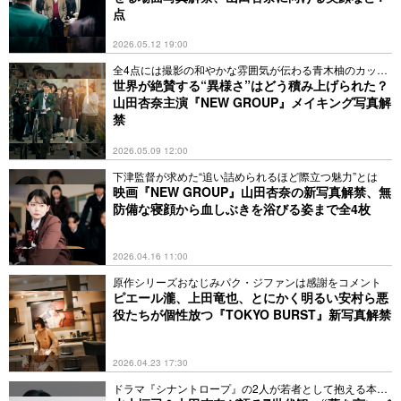
点
2026.05.12 19:00
全4点には撮影の和やかな雰囲気が伝わる青木柚のカット
も
世界が絶賛する“異様さ”はどう積み上げられた？
山田杏奈主演『NEW GROUP』メイキング写真解
禁
2026.05.09 12:00
下津監督が求めた“追い詰められるほど際立つ魅力”とは
映画『NEW GROUP』山田杏奈の新写真解禁、無
防備な寝顔から血しぶきを浴びる姿まで全4枚
2026.04.16 11:00
原作シリーズおなじみパク・ジファンは感謝をコメント
ピエール瀧、上田竜也、とにかく明るい安村ら悪
役たちが個性放つ『TOKYO BURST』新写真解禁
2026.04.23 17:30
ドラマ『シナントロープ』の2人が若者として抱える本音