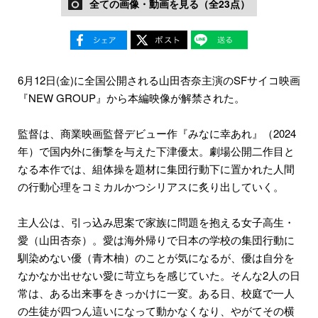
全ての画像・動画を見る（全23点）
6月12日(金)に全国公開される山田杏奈主演のSFサイコ映画
『NEW GROUP』から本編映像が解禁された。
監督は、商業映画監督デビュー作『みなに幸あれ』（2024
年）で国内外に衝撃を与えた下津優太。劇場公開二作目と
なる本作では、組体操を題材に集団行動下に置かれた人間
の行動心理をコミカルかつシリアスに炙り出していく。
主人公は、引っ込み思案で家族に問題を抱える女子高生・
愛（山田杏奈）。愛は海外帰りで日本の学校の集団行動に
馴染めない優（青木柚）のことが気になるが、優は自分を
なかなか出せない愛に苛立ちを感じていた。そんな2人の日
常は、ある出来事をきっかけに一変。ある日、校庭で一人
の生徒が四つん這いになって動かなくなり、やがてその横