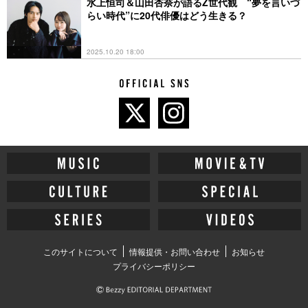
とは
水上恒司＆山田杏奈が語るZ世代観 “夢を言いづ
らい時代”に20代俳優はどう生きる？
2025.10.20 18:00
このサイトについて
情報提供・お問い合わせ
お知らせ
プライバシーポリシー