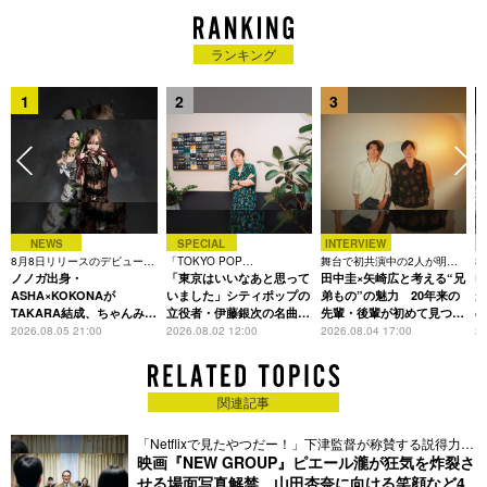
・佐賀広告賞 金賞（2015年・2016年・2017年）
・東宝主催 ショートホラーフィルムチャレンジ 大賞（2020
年）
ランキング
・第1回YouTube ホラー映画祭 特別賞（2021年）
・KADOKAWA 主催 日本ホラー映画大賞 大賞（2021年）
1
2
3
NEWS
SPECIAL
INTERVIEW
8月8日リリースのデビュー曲
「TOKYO POP
舞台で初共演中の2人が明か
3
を
は「Time is money」
ノノガ出身・
CHRONICLE」特集
「東京はいいなあと思って
す、今の自分をつくる恩人の
田中圭×矢崎広と考える“兄
た
R
存在
ASHA×KOKONAが
いました」シティポップの
弟もの”の魅力 20年来の
が
TAKARA結成、ちゃんみな
立役者・伊藤銀次の名曲回
先輩・後輩が初めて見つけ
主宰レーベル第2弾アーテ
想録
た互いの共通点とは
S
2026.08.05 21:00
2026.08.02 12:00
2026.08.04 17:00
20
ィストに
関連記事
「Netflixで⾒たやつだー！」下津監督が称賛する説得力と
は
映画『NEW GROUP』ピエール瀧が狂気を炸裂さ
せる場面写真解禁、山田杏奈に向ける笑顔など4