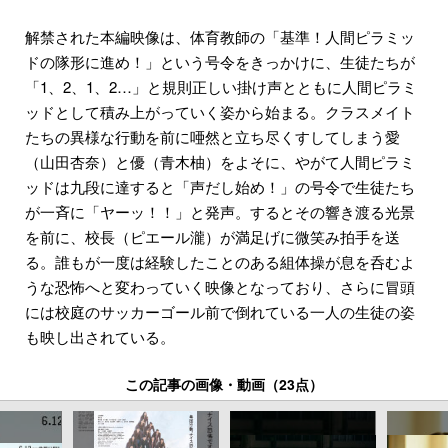
解禁された本編映像は、体育教師の「基準！人間ピラミッ
ドの隊形に進め！」という号令をきっかけに、生徒たちが
「1、2、1、2…」と規則正しい掛け声とともに人間ピラミ
ッドとして積み上がっていく姿から始まる。クラスメイト
たちの異様な行動を前に唖然と立ち尽くすしてしまう愛
（山田杏奈）と優（青木柚）をよそに、やがて人間ピラミ
ッドは九段に達すると「声だし始め！」の号令で生徒たち
が一斉に「ヤーッ！！」と発声。するとその響き渡る光景
を前に、校長（ピエール瀧）が満足げに微笑み拍手を送
る。誰もが一度は経験したことのある組体操が息を呑むよ
うな恐怖へと変わっていく映像となっており、さらに冒頭
には校庭のサッカーゴール前で倒れている一人の生徒の姿
も映し出されている。
この記事の画像・動画（23点）