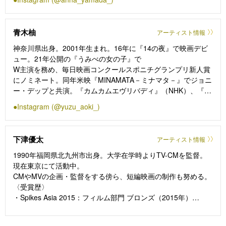
監督）ではヒロインを演じ、鮮烈な印象を残した。（2024年映
画『ゴールデンカムイ』『正体』では第37回日刊スポーツ映画
大賞・助演女優賞、第48回日本アカデミー賞・優秀助演女優賞
青木柚
アーティスト情報
／新人賞を受賞）
その他の出演作に、映画『ジオラマボーイ・パノラマガール』
神奈川県出身。2001年生まれ。16年に『14の夜』で映画デビ
（20）、『樹海村』（21）、『ひらいて』（21）、『恋に至
ュー。21年公開の『うみべの女の子』で
る病』（25）、テレビドラマ「未来への10カウント」（22／
W主演を務め、毎日映画コンクールスポニチグランプリ新人賞
EX）、「新・信長公記～クラスメイトは戦国武将～」『ゼイチ
にノミネート。同年米映『MINAMATA－ミナマタ－』でジョニ
ョー～ 「払えない」にはワケがある～』、NHK『リラの花咲
ー・デップと共演。『カムカムエヴリバディ』（NHK）、『モ
くけものみち』等がある。2024年公開『怪盗グルーのミニオン
アザンワーズ/More Than Words』（Amazon Original）、『最
Instagram (@yuzu_aoki_)
超変身』では吹替えにも初挑戦した。
高の教師 1年後、私は生徒に■された』（NTV）でもその確か
な演技が話題に。
主な出演作に、映画『はだかのゆめ』『神回』『まなみ
下津優太
アーティスト情報
100%』『EVOL～しょぼ能力で、正義を滅ぼせ。～』『不死身
ラヴァーズ』など。
1990年福岡県北九州市出身。大学在学時よりTV-CMを監督。
今後も話題作への出演が控えている。
現在東京にて活動中。
CMやMVの企画・監督をする傍ら、短編映画の制作も努める。
〈受賞歴〉
・Spikes Asia 2015：フィルム部門 ブロンズ（2015年）
・Spikes Asia 2016：エンターテイメント部門 ブロンズ
（2016年）