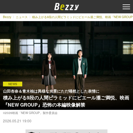
Bezzy
ニュース
積み上がる9段の人間ピラミッドにピエール瀧ご満悦、映画『NEW GROU
NEWS
山田杏奈＆青木柚は異様な光景にただ唖然とした表情に
積み上がる9段の人間ピラミッドにピエール瀧ご満悦、映画
『NEW GROUP』恐怖の本編映像解禁
©︎2026映画「NEW GROUP」製作委員会
2026.05.21 19:00