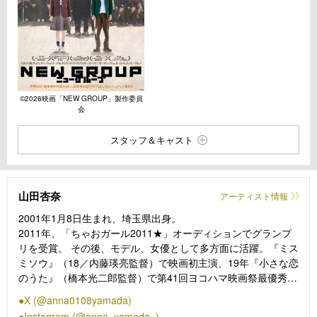
©︎2026映画「NEW GROUP」製作委員
会
スタッフ＆キャスト
山田杏奈
アーティスト情報
2001年1月8日生まれ、埼玉県出身。
2011年、「ちゃおガール2011★」オーディションでグランプ
リを受賞。 その後、モデル、女優として多方面に活躍。『ミス
ミソウ』（18／内藤瑛亮監督）で映画初主演、19年『小さな恋
のうた』（橋本光二郎監督）で第41回ヨコハマ映画祭最優秀新
人賞、23年『山女』（福永壮志監督）で第15回TAMA 映画賞最
X (@anna0108yamada)
優秀新進女優賞を受賞。24年『ゴールデンカムイ』（久保茂昭
Instagram (@anna_yamada_)