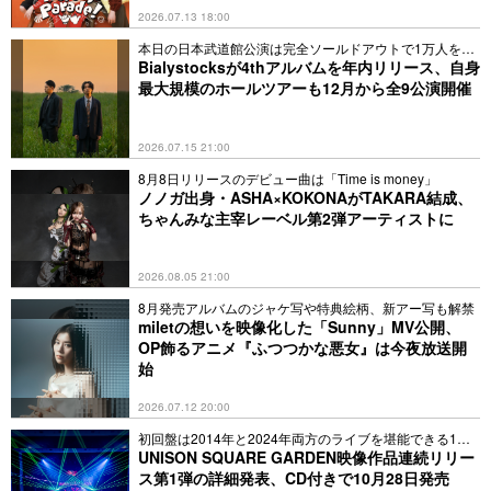
2026.07.13 18:00
本日の日本武道館公演は完全ソールドアウトで1万人を動
員
Bialystocksが4thアルバムを年内リリース、自身
最大規模のホールツアーも12月から全9公演開催
2026.07.15 21:00
8月8日リリースのデビュー曲は「Time is money」
ノノガ出身・ASHA×KOKONAがTAKARA結成、
ちゃんみな主宰レーベル第2弾アーティストに
2026.08.05 21:00
8月発売アルバムのジャケ写や特典絵柄、新アー写も解禁
miletの想いを映像化した「Sunny」MV公開、
OP飾るアニメ『ふつつかな悪女』は今夜放送開
始
2026.07.12 20:00
初回盤は2014年と2024年両方のライブを堪能できる1枚
に
UNISON SQUARE GARDEN映像作品連続リリー
ス第1弾の詳細発表、CD付きで10月28日発売