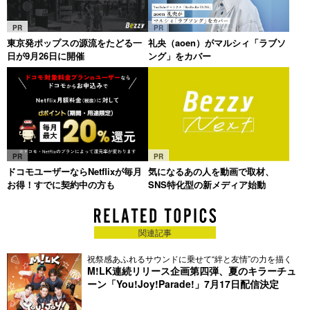
PR
PR
東京発ポップスの源流をたどる一
礼央（aoen）がマルシィ「ラブソ
日が9月26日に開催
ング」をカバー
PR
PR
ドコモユーザーならNetflixが毎月
気になるあの人を動画で取材、
お得！すでに契約中の方も
SNS特化型の新メディア始動
関連記事
祝祭感あふれるサウンドに乗せて“絆と友情”の力を描く
M!LK連続リリース企画第四弾、夏のキラーチュ
ーン「You!Joy!Parade!」7月17日配信決定