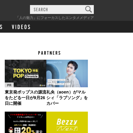
「人の魅力」にフォーカスしたエンタメメディア
PR
PR
東京発ポップスの源流
礼央（aoen）がマル
をたどる一日が9月26
シィ「ラブソング」を
日に開催
カバー