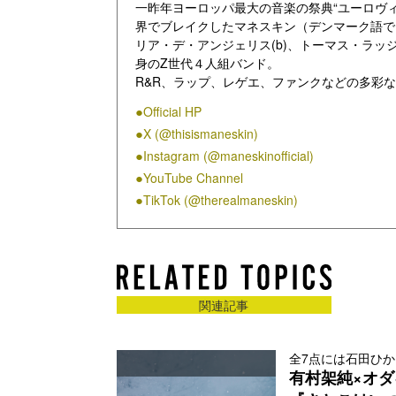
一昨年ヨーロッパ最大の音楽の祭典“ユーロヴィ
界でブレイクしたマネスキン（デンマーク語で「
リア・デ・アンジェリス(b)、トーマス・ラッジ
身のZ世代４人組バンド。
R&R、ラップ、レゲエ、ファンクなどの多彩
交ぜたサウンドと、抜群のルックスを兼ね揃え
Official HP
ィジョン優勝楽曲「ジッティ・エ・ブオーニ」
X (@thisismaneskin)
ユア・スレイヴ」といったオリジナル楽曲に加え
カヴァー曲「ベギン」の計3曲が世界各国でチ
Instagram (@maneskinofficial)
2022年夏、初来日を果たし、サマーソニック
YouTube Channel
も大きな話題を呼ぶ。本年1月にリリースした
TikTok (@therealmaneskin)
ングでTOP10入り、洋楽アルバムランキングで
アーティストとしては異例のヒット、さらに世界
いる。
世界中を熱狂させる圧倒的なライヴ・パフォーマ
の勢いはまだまだ止まる事を知らない。2月に
人賞にもノミネートされるなど、新たなロック
関連記事
す全世界的に勢力を増していく彼らに今後も注
全7点には石田ひか
有村架純×オダ