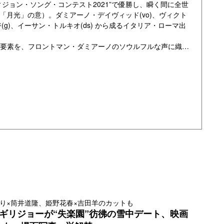
ジョン・ソング・コンテスト2021”で優勝し、瞬く間に全世
月光」の意）。ダミアーノ・デイヴィッド(vo)、ヴィクト
(g)、イーサン・トルキオ(ds) から成るイタリア・ローマ出
な要素を、フロントマン・ダミアーノのソウルフルな声に織り
た華やかなロック・スター然とした佇まいが特徴。ユーロヴ
、英語詞で独特のリズムがクセになる「アイ・ワナ・ビー・
、TikTokで再生回数が急上昇した、フォー・シーズンズの
ャートイン。
でのLIVEパフォーマンス、また様々なメディア露出で、日本で
最新アルバム『ラッシュ！』はオリコン週間アルバムランキ
は1位を獲得（共に2023年1月30日付)するなど、洋楽の新人
でも12か国でNo.1を記録し、今なおロングセラーとなって
ンス、人々を魅了するセンセーショナルなメッセージ...そ
開催された世界最大の音楽の祭典“グラミー賞”では、最優秀新
・アイコンが不在の昨今、ロック復活の狼煙を上げてますま
目。
り×筒井道隆、姫野花春×吉田羊のカットも
ギリジョーが“失楽園”彷彿の雪中デート、映画