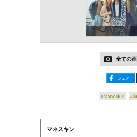
全ての画
#Maneskin
#S
マネスキン