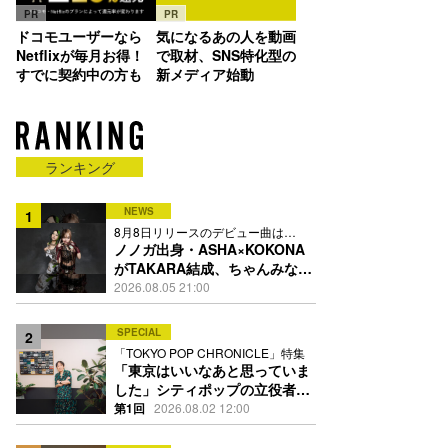
PR
PR
ドコモユーザーなら
気になるあの人を動画
Netflixが毎月お得！
で取材、SNS特化型の
すでに契約中の方も
新メディア始動
ランキング
NEWS
1
8月8日リリースのデビュー曲は
「Time is money」
ノノガ出身・ASHA×KOKONA
がTAKARA結成、ちゃんみな主
宰レーベル第2弾アーティスト
2026.08.05 21:00
に
SPECIAL
2
「TOKYO POP CHRONICLE」特集
「東京はいいなあと思っていま
した」シティポップの立役者・
伊藤銀次の名曲回想録
第1回
2026.08.02 12:00