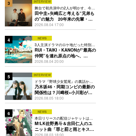
INTERVIEW
3
舞台で初共演中の2人が明かす、今の
自分をつくる恩人の存在
田中圭×矢崎広と考える“兄弟も
の”の魅力 20年来の先輩・後
輩が初めて見つけた互いの共通
2026.08.04 17:00
点とは
NEWS
4
3人主演ドラマのロケ地だった特別な
場所で撮影を敢行
RUI・TAIKI・KANONが“最高の
仲間”を連れ原点の地へ、
STARGLOW「GOTH」ダンス
2026.08.04 20:00
映像公開
INTERVIEW
5
ドラマ『野球少女鷲尾』の裏話から
隠れた素顔にたっぷり迫る
乃木坂46・同期コンビの最新の
関係性は？川﨑桜×小川彩が明
かす互いの推しポイント
2026.08.05 18:00
NEWS
6
本日リリースの配信ジャケットは
PEACH-PITが描き下ろし
M!LK佐野勇斗＆吉田仁人のユ
ニット曲「罪と罰と雨とキス」
MV公開、2人が霧雨と共に舞い
2026.08.03 18:00