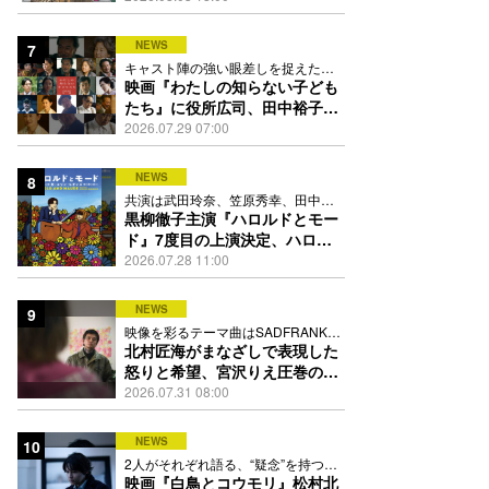
踊る
NEWS
7
キャスト陣の強い眼差しを捉えたポ
スター、本予告も解禁
映画『わたしの知らない子ども
たち』に役所広司、田中裕子、
岡田准一、吉田羊、坂東龍汰ら
2026.07.29 07:00
13人
NEWS
8
共演は武田玲奈、笠原秀幸、田中要
次、井川遥
黒柳徹子主演『ハロルドとモー
ド』7度目の上演決定、ハロル
ド役はKEY TO LIT岩﨑大昇
2026.07.28 11:00
NEWS
9
映像を彩るテーマ曲はSADFRANKが
歌う「愛の讃歌」カバー
北村匠海がまなざしで表現した
怒りと希望、宮沢りえ圧巻の演
技が光る『しびれ』90秒予告解
2026.07.31 08:00
禁
NEWS
10
2人がそれぞれ語る、“疑念”を持つこ
との苦しさとは
映画『白鳥とコウモリ』松村北