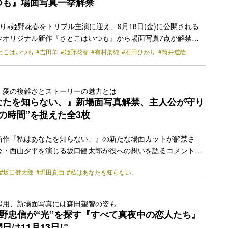
つも』場面写真一挙解禁
り×姫野花春をトリプル主演に迎え、9月18日(金)に公開される
全オリジナル新作『さとこはいつも』から場面写真7点が解禁さ
映画デビュー20周年を迎え、これまでもユニークでどこかキュー
とこはいつも
#吉田羊
#姫野花春
#有村架純
#石田ひかり
#筒井道隆
かな眼差しで描き続けてきた沖田監督が本作で描くのは、年齢も
る3人の「さとこ」という女性たち。初めての恋を持て余し、妄
く15歳の中学3年生・中井聡子役を姫野花春、不倫も仕事もスラ
、愛の複雑さとストーリーの魅力とは
ている35歳の映画配給会社勤務の西田沙都子役を有村架純、子育
なたを知らない、』新場面写真解禁、主人公が守り
々に手にした自分の時間で夢に目覚める55歳の飯島里… <a
の時間”を捉えた全3枚
href="https://bezzy.jp/2026/07/89391/"></a>
新作『私はあなたを知らない、』の新たな場面カットが解禁さ
公・西山夕平を演じる坂口健太郎が役への想いを語るコメントが
沸かすほどの熱い愛』（2016年）ぶりに中野監督がオリジナル
#坂口健太郎
#堀田真由
#私はあなたを知らない、
作で坂口が演じるのは、狂おしいまでに”家族“という幸せの形を
人を殺めてしまうという重い罪を犯すことになる孤独な青年。決
ンを淡々と繰り返す日々を送り、寂しさすら自覚していないほど
起用、新場面写真には森田望智の姿も
の日常は、職場で出会ったシングルマザーの紗月（堀田真由）、
野忠信が“光”を探す『すべて真夜中の恋人たち』
の娘・朝子（倉田瑛茉）との出会いによって一変する。 最初は朝
日は11月13日に