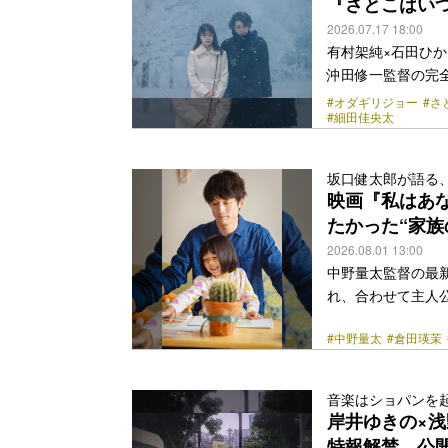
『さとこはい
2026.07.17 18:00
有村架純×石田ひか
沖田修一監督の完
れた。 今年で長編
#オダギリジョー
#さ
#細田佳央太
トな人間たちを温
育った環境も異な
想を暴走させてい
坂口健太郎が語る
ンプ気味で迷走し
映画『私はあ
てがひと段落して久
たかった“家族
class="more-link" 
2026.08.01 13:00
中野量太監督の最
れ、合わせて主人
到着した。 『湯を
#中野量太
#倉田瑛茉
脚本も手がけた本
追い求め、愛する
められたルーティ
音楽はショパンを
天涯孤独だった彼
岸井ゆきの×浅
そして紗月の5歳
特報解禁、公開