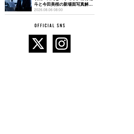
斗と今田美桜の新場面写真解
禁、事件前後で一変する表情捉
2026.08.06 08:00
えた全4点