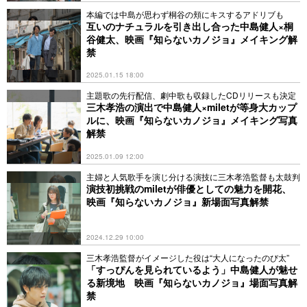
本編では中島が思わず桐谷の頬にキスするアドリブも
互いのナチュラルを引き出し合った中島健人×桐
谷健太、映画『知らないカノジョ』メイキング解
禁
2025.01.15 18:00
主題歌の先行配信、劇中歌も収録したCDリリースも決定
三木孝浩の演出で中島健人×miletが等身大カップ
ルに、映画『知らないカノジョ』メイキング写真
解禁
2025.01.09 12:00
主婦と人気歌手を演じ分ける演技に三木孝浩監督も太鼓判
演技初挑戦のmiletが俳優としての魅力を開花、
映画『知らないカノジョ』新場面写真解禁
2024.12.29 10:00
三木孝浩監督がイメージした役は“大人になったのび太”
「すっぴんを見られているよう」中島健人が魅せ
る新境地 映画『知らないカノジョ』場面写真解
禁