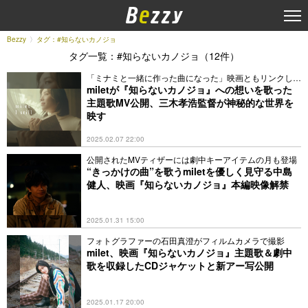
Bezzy
タグ：#知らないカノジョ
タグ一覧：#知らないカノジョ（12件）
「ミナミと一緒に作った曲になった」映画ともリンクした
作品に
miletが『知らないカノジョ』への想いを歌った
主題歌MV公開、三木孝浩監督が神秘的な世界を
映す
2025.02.07 22:00
公開されたMVティザーには劇中キーアイテムの月も登場
“きっかけの曲”を歌うmiletを優しく見守る中島
健人、映画『知らないカノジョ』本編映像解禁
2025.01.31 15:00
フォトグラファーの石田真澄がフィルムカメラで撮影
milet、映画『知らないカノジョ』主題歌＆劇中
歌を収録したCDジャケットと新アー写公開
2025.01.17 20:00