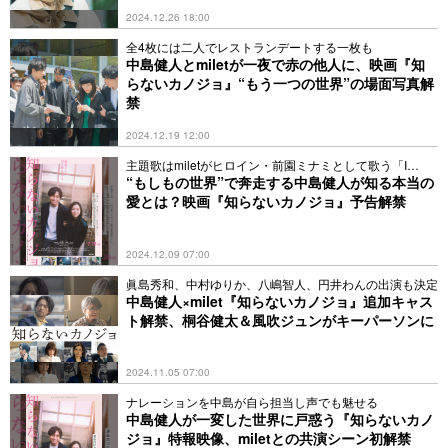
2024.12.26 18:00
全4枚には二人でレストランデートする一枚も
中島健人とmiletが一夜で赤の他人に、映画『知
らないカノジョ』“もう一つの世界”の場面写真解
禁
2024.12.19 12:00
主題歌はmiletがヒロイン・前園ミナミとして歌う「I
still」
“もしもの世界”で奔走する中島健人が知る本当の
愛とは？映画『知らないカノジョ』予告解禁
2024.12.09 07:00
眞島秀和、中村ゆりか、八嶋智人、円井わんの出演も決定
中島健人×milet『知らないカノジョ』追加キャス
ト解禁、桐谷健太＆風吹ジュンがキーパーソンに
2024.11.05 07:00
ナレーションを中島が自ら担当し声でも魅せる
中島健人が一変した世界に戸惑う『知らないカノ
ジョ』特報映像、miletとの共演シーン初解禁