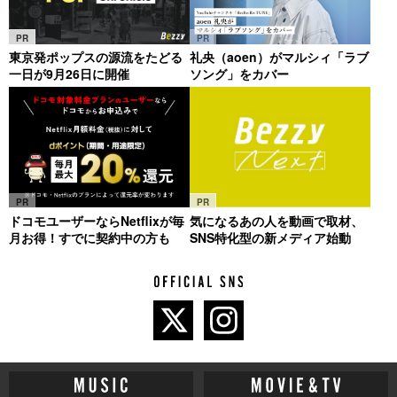
PR
PR
東京発ポップスの源流をたどる
礼央（aoen）がマルシィ「ラブ
一日が9月26日に開催
ソング」をカバー
PR
PR
ドコモユーザーならNetflixが毎
気になるあの人を動画で取材、
月お得！すでに契約中の方も
SNS特化型の新メディア始動