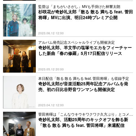
監督は「まちがいさがし」MVも手掛けた林響太朗
杉咲花が奇妙礼太郎「散る 散る 満ちる feat. 菅田
将暉」MVに出演、明日24時プレミア公開
2023.06.12 12:00
アルバム発売記念スペシャルライブも開催決定
奇妙礼太郎、羊文学の塩塚モエカをフィーチャー
した新曲「春の修羅」5月17日配信リリース
2023.05.12 20:00
本日配信「散る 散る 満ちる feat. 菅田将暉」も収録予定
奇妙礼太郎が音楽活動25周年記念アルバムを発
売、初の日比谷野音ワンマンも開催決定
2023.04.12 12:00
菅田将暉は「こんなウキウキワクワク久方ぶり」とコメン
ト
奇妙礼太郎、活動25周年のキックオフを飾る新
「散る 散る 満ちる feat. 菅田将暉」来週配信