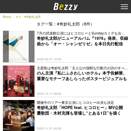
Bezzy
タグ：#奇妙礼太郎
タグ一覧：#奇妙礼太郎（8件）
7月の武道館公演にはヒコロヒーとSundayカミデも出演
決定
奇妙礼太郎がニューアルバム『1976』発表、収録
曲から「オー・シャンゼリゼ」を本日先行配信
2026.02.27 12:00
主題歌は奇妙礼太郎「主人公の強靭な行動力が詩のすべ
て」
のん主演『私にふさわしいホテル』本予告解禁、
重要なモチーフあしらったポスタービジュアルも
2024.10.11 08:00
開催中のツアー東京公演にヒコロヒー出演も決定
奇妙礼太郎「HOPE feat. ヒコロヒー」MV公開
憂歌団・木村充揮も登場し“とある1日”を描く
2023.11.01 00:00