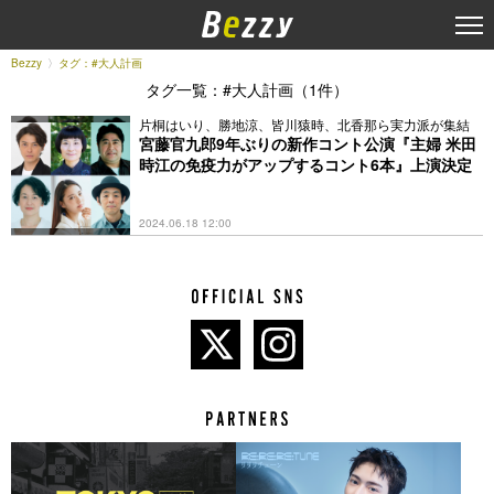
Bezzy
タグ：#大人計画
タグ一覧：#大人計画（1件）
片桐はいり、勝地涼、皆川猿時、北香那ら実力派が集結
宮藤官九郎9年ぶりの新作コント公演『主婦 米田
時江の免疫力がアップするコント6本』上演決定
2024.06.18 12:00