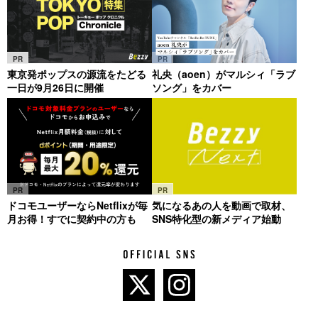
PR
PR
東京発ポップスの源流をたどる
礼央（aoen）がマルシィ「ラブ
一日が9月26日に開催
ソング」をカバー
PR
PR
ドコモユーザーならNetflixが毎
気になるあの人を動画で取材、
月お得！すでに契約中の方も
SNS特化型の新メディア始動