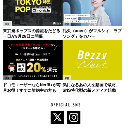
PR
PR
東京発ポップスの源流をたどる
礼央（aoen）がマルシィ「ラブ
一日が9月26日に開催
ソング」をカバー
PR
PR
ドコモユーザーならNetflixが毎
気になるあの人を動画で取材、
月お得！すでに契約中の方も
SNS特化型の新メディア始動