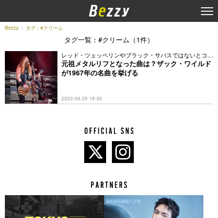
Bezzy
タグ：#クリーム
タグ一覧：#クリーム（1件）
レッド・ツェッペリンやブラック・サバスではないとコメ
ント
元祖メタルリフとなった曲は？ザック・ワイルド
が1967年の名曲を挙げる
2023.09.29 18:30