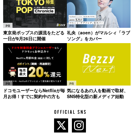
PR
PR
東京発ポップスの源流をたどる
礼央（aoen）がマルシィ「ラブ
一日が9月26日に開催
ソング」をカバー
PR
PR
ドコモユーザーならNetflixが毎
気になるあの人を動画で取材、
月お得！すでに契約中の方も
SNS特化型の新メディア始動