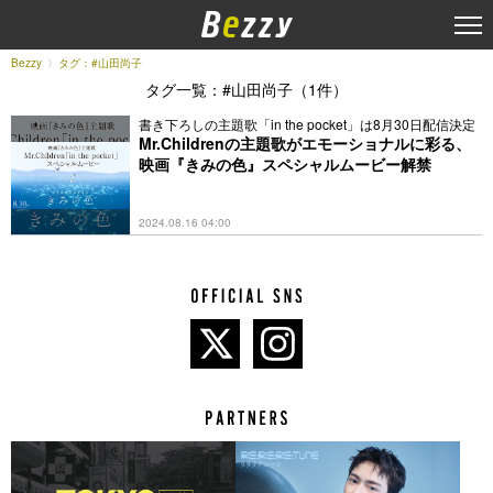
Bezzy
タグ：#⼭⽥尚⼦
タグ一覧：#⼭⽥尚⼦（1件）
書き下ろしの主題歌「in the pocket」は8月30日配信決定
Mr.Childrenの主題歌がエモーショナルに彩る、
映画『きみの色』スペシャルムービー解禁
2024.08.16 04:00