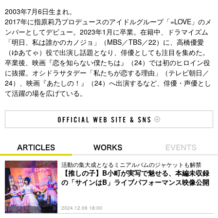
2003年7月6日生まれ。
2017年に指原莉乃プロデュースのアイドルグループ「=LOVE」のメ
ンバーとしてデビュー。2023年1月に卒業。在籍中、ドラマイズム
「明日、私は誰かのカノジョ」（MBS／TBS／22）に、高橋優愛
（ゆあてゃ）役で出演し話題となり、俳優としても注目を集めた。
卒業後、映画『恋を知らない僕たちは』（24）では初のヒロイン役
に抜擢。オシドラサタデー「私たちが恋する理由」（テレビ朝日／
24）、映画『あたしの！』（24）へ出演するなど、俳優・声優とし
て活躍の場を広げている。
活動の集大成となるミニアルバムのジャケットも解禁
【推しの子】B小町が実写で魅せる、本編未収録
の「サインはB」ライブパフォーマンス映像公開
2024.12.06 18:00