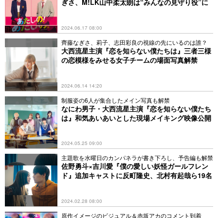
ぎさ、M!LK山中柔太朗は“みんなの見守り役”に
2024.06.17 08:00
齊藤なぎさ、莉子、志田彩良の視線の先にいるのは誰？
大西流星主演『恋を知らない僕たちは』三者三様
の恋模様をみせる女子チームの場面写真解禁
2024.06.14 14:20
制服姿の6人が集合したメイン写真も解禁
なにわ男子・大西流星主演『恋を知らない僕たち
は』和気あいあいとした現場メイキング映像公開
2024.05.25 09:00
主題歌を水曜日のカンパネラが書き下ろし、予告編も解禁
佐野勇斗×吉川愛『僕の愛しい妖怪ガールフレン
ド』追加キャストに反町隆史、北村有起哉ら19名
2024.02.28 08:00
原作イメージのビジュアル＆赤坂アカのコメント到着