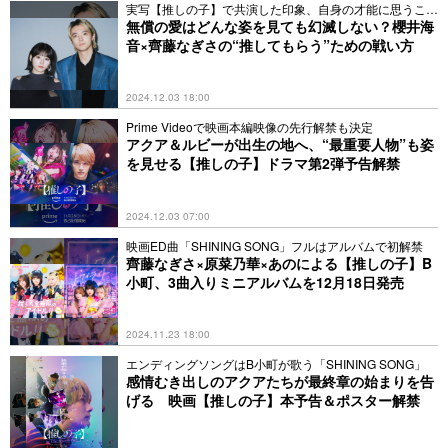
実写【推しの子】で共演した印象、自身の才能に思うこと
とは
無償の愛はどんな姿を見ても幻滅しない？櫻井海
音×齊藤なぎさの“推してもらう”ための戦い方
2024.12.03 18:00
Prime Videoで映画本編映像の先行解禁も決定
アクア＆ルビーが出生の地へ、“最重要人物”も姿
を見せる【推しの子】ドラマ第2弾予告解禁
2024.12.03 07:00
映画ED曲「SHINING SONG」フルはアルバムで初解禁
齊藤なぎさ×原菜乃華×あのによる【推しの子】B
小町、3曲入りミニアルバムを12月18日発売
2024.11.23 18:00
エンディングソングはB小町が歌う「SHINING SONG」
感情むき出しのアクアたちが最終章の始まりを告
げる 映画【推しの子】本予告＆ポスター解禁