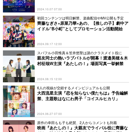
2024.10.07 07:00
初回コンテンツは明日解禁、楽曲配信やMV公開も予定
齊藤なぎさ×原菜乃華×あの、【推しの子】劇中ア
イドル“B小町”としてプロモーション活動開始
2024.09.17 12:00
スパフル⼩⽥惟真＆笠井悠聖は謎のクラスメイト役に
親友同士の熱いラブバトルが開幕！渡邉美穂＆木
村柾哉W主演『あたしの！』場面写真一挙解禁
2024.08.15 12:00
6人の視線が交錯するメインビジュアルも公開
大西流星主演『恋を知らない僕たちは』予告編解
禁、主題歌はなにわ男子「コイスルヒカリ」
2024.06.27 07:00
原作の幸田もも子も絶賛、2人からコメントも到着
映画『あたしの！』大親友でライバル役に齊藤な