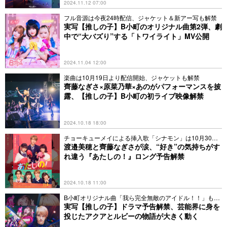
2024.11.12 07:00
フル音源は今夜24時配信、ジャケット＆新アー写も解禁
実写【推しの子】B小町のオリジナル曲第2弾、劇
中で“大バズり”する「トワイライト」MV公開
2024.11.04 12:00
楽曲は10月19日より配信開始、ジャケットも解禁
齊藤なぎさ×原菜乃華×あのがパフォーマンスを披
露、【推しの子】B小町の初ライブ映像解禁
2024.10.18 18:00
チョーキューメイによる挿入歌「シナモン」は10月30日
配信
渡邉美穂と齊藤なぎさが涙、“好き”の気持ちがす
れ違う『あたしの！』ロング予告解禁
2024.10.18 11:00
B小町オリジナル曲「我ら完全無敵のアイドル！！」も初
披露
実写【推しの子】ドラマ予告解禁、芸能界に身を
投じたアクアとルビーの物語が大きく動く