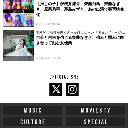
【推しの子】が櫻井海音、齋藤飛鳥、齊藤なぎ
さ、原菜乃華、茅島みずき、あの出演で実写映像
化
2024.01.24 09:45
本格的に演技を志すきっかけになった「明日カノ」への想
い
自分と未来を信じる齊藤なぎさ、強みと弱みに向
き合って励む女優業
2023.05.02 12:00