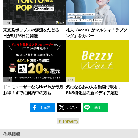
PR
PR
東京発ポップスの源流をたどる一
礼央（aoen）がマルシィ「ラブソ
日が9月26日に開催
ング」をカバー
PR
PR
ドコモユーザーならNetflixが毎月
気になるあの人を動画で取材、
お得！すでに契約中の方も
SNS特化型の新メディア始動
#TenTwenty
作品情報