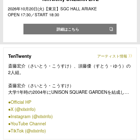
2026年10月20日(火)【東京】SGC HALL ARIAKE
OPEN 17:30／START 18:30
詳細はこちら
TenTwenty
アーティスト情報
斎藤宏介（さいとう・こうすけ）、須藤優（すとう・ゆう）の
2人組。
斎藤宏介（さいとう・こうすけ）
大学1年時の2004年にUNISON SQUARE GARDENを結成し、
2008年7月にトイズファクトリーよりメジャーデビュー。バン
Official HP
ドとしては2019年11月現在までに7枚のオリジナルフルアルバ
X (@xiixinfo)
ムと16枚のシングルをリリースし、結成15周年を経てもなお高
Instagram (@xiixinfo)
い人気を集めている。
YouTube Channel
TikTok (@xiixinfo)
須藤優（すとう・ゆう）
ARDBECKやU&DESIGN（2019年脱退）のメンバーとして、ま