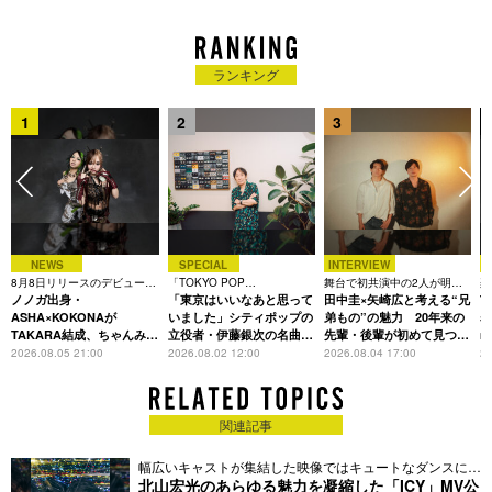
た米津玄師、Superfly、ゆず、aikoなど様々なアーティストの
レコーディングやライブサポートでも活躍しており、そのスキ
ルとアレンジ力で各方面より引く手数多のミュージシャン。
ランキング
1
2
3
NEWS
SPECIAL
INTERVIEW
8月8日リリースのデビュー曲
「TOKYO POP
舞台で初共演中の2人が明か
楽
は「Time is money」
ノノガ出身・
CHRONICLE」特集
「東京はいいなあと思って
す、今の自分をつくる恩人の
田中圭×矢崎広と考える“兄
着
T
存在
ASHA×KOKONAが
いました」シティポップの
弟もの”の魅力 20年来の
表
TAKARA結成、ちゃんみな
立役者・伊藤銀次の名曲回
先輩・後輩が初めて見つけ
m
主宰レーベル第2弾アーテ
想録
た互いの共通点とは
2026.08.05 21:00
2026.08.02 12:00
2026.08.04 17:00
20
ィストに
関連記事
幅広いキャストが集結した映像ではキュートなダンスにも
注目
北山宏光のあらゆる魅力を凝縮した「ICY」MV公