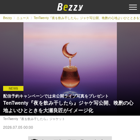
Bezzy
ニュース
TenTwenty『夜を飲み干したら』ジャケ写公開、晩酌の心地よいひととき
NEWS
配信予約キャンペーンでは未公開ライブ写真をプレゼント
TenTwenty『夜を飲み干したら』ジャケ写公開、晩酌の心
地よいひとときを大瀬良匠がイメージ化
TenTwenty『夜を飲み干したら』ジャケット
2026.07.05 00:00