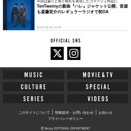
今回は曇りと雨と晴れを表現したコラージュ作品に
TenTwentyの新曲『ハレ』ジャケット公開、音源
も斎藤宏介のレギュラーラジオで初OA
2025.09.28 00:00
このサイトについて
情報提供・お問い合わせ
お知らせ
プライバシーポリシー