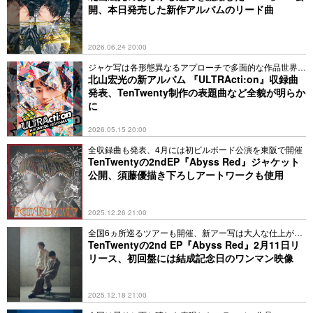
開、本日発売した新作アルバムのリード曲
2026.06.24 20:00
ジャケ写は各形態異なるアプローチで多面的な作品世界を
表現
北山宏光の新アルバム 『ULTRActi:on』収録曲
発表、TenTwenty制作の表題曲など全貌が明らか
に
2026.05.15 20:00
全収録曲も発表、4月には初ビルボード公演を東阪で開催
TenTwentyの2ndEP『Abyss Red』ジャケット
公開、須藤優描き下ろしアートワークも使用
2025.12.26 21:00
全国6ヵ所巡るツアーも開催、新アー写は大人な仕上がり
に
TenTwentyの2nd EP『Abyss Red』2月11日リ
リース、初回盤には結成記念日のワンマン映像
2025.12.18 21:00