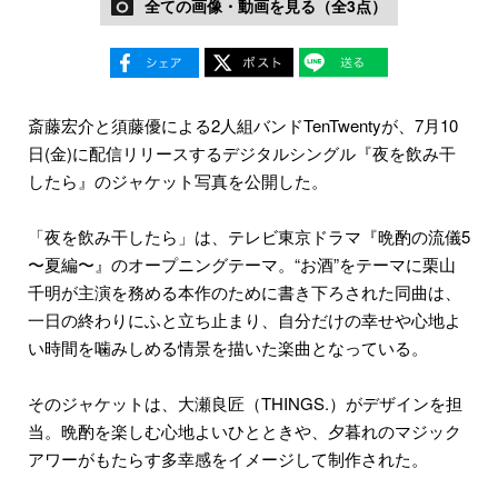
全ての画像・動画を見る（全3点）
斎藤宏介と須藤優による2人組バンドTenTwentyが、7月10
日(金)に配信リリースするデジタルシングル『夜を飲み干
したら』のジャケット写真を公開した。
「夜を飲み干したら」は、テレビ東京ドラマ『晩酌の流儀5
〜夏編〜』のオープニングテーマ。“お酒”をテーマに栗山
千明が主演を務める本作のために書き下ろされた同曲は、
一日の終わりにふと立ち止まり、自分だけの幸せや心地よ
い時間を噛みしめる情景を描いた楽曲となっている。
そのジャケットは、大瀬良匠（THINGS.）がデザインを担
当。晩酌を楽しむ心地よいひとときや、夕暮れのマジック
アワーがもたらす多幸感をイメージして制作された。