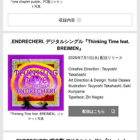
『new chapter purple』FC盤ジャケッ
ト写真
収録内容
.ENDRECHERI. デジタルシングル『Thinking Time feat.
BREIMEN』
2026年7月1日(水) 配信リリース
Creative Direction : Tsuyoshi
Takahashi
Art Direction & Design: Yudai Osawa
Illustration: Tsuyoshi Takahashi, Saki
Kuriyama
Typeface: Zin Nagao
配信はこちら
『Thinking Time feat. BREIMEN』ジャ
ケット写真