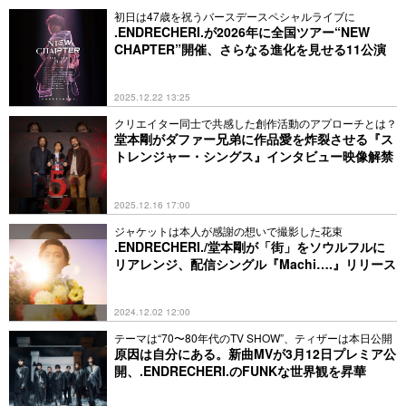
初日は47歳を祝うバースデースペシャルライブに
.ENDRECHERI.が2026年に全国ツアー“NEW
CHAPTER”開催、さらなる進化を見せる11公演
2025.12.22 13:25
クリエイター同士で共感した創作活動のアプローチとは？
堂本剛がダファー兄弟に作品愛を炸裂させる『ス
トレンジャー・シングス』インタビュー映像解禁
2025.12.16 17:00
ジャケットは本人が感謝の想いで撮影した花束
.ENDRECHERI./堂本剛が「街」をソウルフルに
リアレンジ、配信シングル『Machi….』リリース
2024.12.02 12:00
テーマは“70〜80年代のTV SHOW”、ティザーは本日公開
原因は自分にある。新曲MVが3月12日プレミア公
開、.ENDRECHERI.のFUNKな世界観を昇華