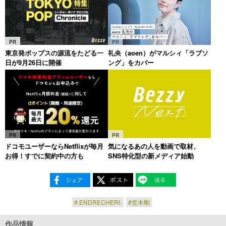
PR
PR
東京発ポップスの源流をたどる一
礼央（aoen）がマルシィ「ラブソ
日が9月26日に開催
ング」をカバー
PR
PR
ドコモユーザーならNetflixが毎月
気になるあの人を動画で取材、
お得！すでに契約中の方も
SNS特化型の新メディア始動
#.ENDRECHERI.
#堂本剛
作品情報