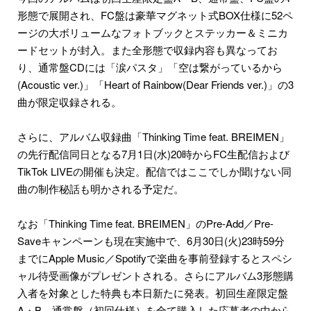
形態で展開され、FC盤は豪華マグネット式BOX仕様に52ペ
ージの大ボリュームなフォトブックとステッカー＆ミニカ
ードセットが封入。また全形態で収録内容も異なってお
り、通常盤CDには「涙パスタ」「空は繋がっているから
(Acoustic ver.)」「Heart of Rainbow(Dear Friends ver.)」の3
曲が限定収録される。
さらに、アルバム収録曲「Thinking Time feat. BREIMEN」
の先行配信同日となる7月1日(水)20時からFC生配信および
TikTok LIVEの開催も決定。配信ではここでしか聞けない同
曲の制作秘話も明かされる予定だ。
なお「Thinking Time feat. BREIMEN」のPre-Add／Pre-
Saveキャンペーンも現在実施中で、6月30日(火)23時59分
までにApple Music／Spotifyで楽曲を事前登録するとスペシ
ャル待受画像がプレゼントされる。さらにアルバム3形態購
入者を対象とした特典も本日新たに発表。初回生産限定盤
A・B、通常盤（初回仕様）を全て購入した応募者の中から