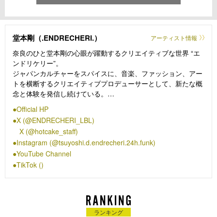
堂本剛（.ENDRECHERI.）
アーティスト情報
奈良のひと堂本剛の心眼が躍動するクリエイティブな世界 “エ
ンドリケリー”。
ジャパンカルチャーをスパイスに、音楽、ファッション、アー
トを横断するクリエイティブプロデューサーとして、新たな概
念と体験を発信し続けている。
Pファンクの創始者ジョージ・クリントンに感銘を受けなが
Official HP
ら、ファンクミュージックを軸にしたジャンルレスな音楽を世
X (@ENDRECHERI_LBL)
の中へとアウトプットしている。2022年には、ファンク専門の
X (@hotcake_staff)
米音楽メディア「Funkatopia」が選ぶ「2021年ベストファン
Instagram (@tsuyoshi.d.endrecheri.24h.funk)
クアルバム20」 に、エンドリケリーのアルバム『GO TO
YouTube Channel
FUNK』がプリンスやシルク・ソニックらの作品と並んで選出
され話題となった。
TikTok ()
2023年、ジョージ・クリントンのバンド、パーラメント・ファ
ンカデリックのメンバーとしてライブ出演し、その後2024年に
は「雑味 feat. George Clinton」をリリース。2025年、ミニア
ルバム『END RE』をリリースし全国9箇所約3万人を動員する
ランキング
全国ツアーを実施。