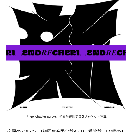
『new chapter purple』初回生産限定盤Bジャケット写真
今回のアルバムは初回生産限定盤A・B、通常盤、FC盤の4