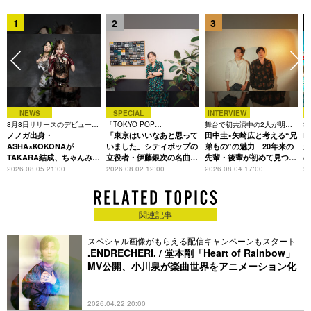
また、世界的IPである「パックマン」やNetflixシリーズ「スト
1
2
3
レンジャー・シングス 未知の世界」とのファッションコラボア
イテムをプロデュースしている。
2026年、全国6都市を回るツアー「NEW CHAPTER」でリリー
ス前のアルバム『new chapter purple』から未発表の新曲を多
数披露し、すでにアルバムへの期待が高まっている。
Creative Direction : Tsuyoshi Takahashi
NEWS
SPECIAL
INTERVIEW
8月8日リリースのデビュー曲
「TOKYO POP
舞台で初共演中の2人が明か
3
Art Direction & Design: Yudai Osawa
は「Time is money」
ノノガ出身・
CHRONICLE」特集
「東京はいいなあと思って
す、今の自分をつくる恩人の
田中圭×矢崎広と考える“兄
た
R
存在
ASHA×KOKONAが
いました」シティポップの
弟もの”の魅力 20年来の
が
TAKARA結成、ちゃんみな
立役者・伊藤銀次の名曲回
先輩・後輩が初めて見つけ
主宰レーベル第2弾アーテ
想録
た互いの共通点とは
S
2026.08.05 21:00
2026.08.02 12:00
2026.08.04 17:00
20
ィストに
関連記事
スペシャル画像がもらえる配信キャンペーンもスタート
.ENDRECHERI. / 堂本剛「Heart of Rainbow」
MV公開、小川泉が楽曲世界をアニメーション化
2026.04.22 20:00