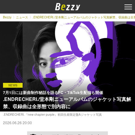
Bezzy
ニュース
.ENDRECHERI./堂本剛ニューアルバムのジャケット写真解禁、収録曲は
NEWS
7月1日には新曲制作秘話を語るFC・TikTok生配信も開催
.ENDRECHERI./堂本剛ニューアルバムのジャケット写真解
禁、収録曲は全形態で別内容に
.ENDRECHERI.『new chapter purple』初回生産限定盤Aジャケット写真
2026.06.26 20:00