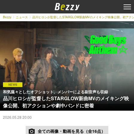
Bezzy
ニュース
品川ヒロシが監督したSTARGLOW新曲MVのメイキング映像公開、初アク
NEWS
和気藹々としたオフショット、メンバーによる副音声も収録
品川ヒロシが監督したSTARGLOW新曲MVのメイキング映
像公開、初アクションや劇中バンドに密着
2026.05.28 20:00
全ての画像・動画を見る（全16点）