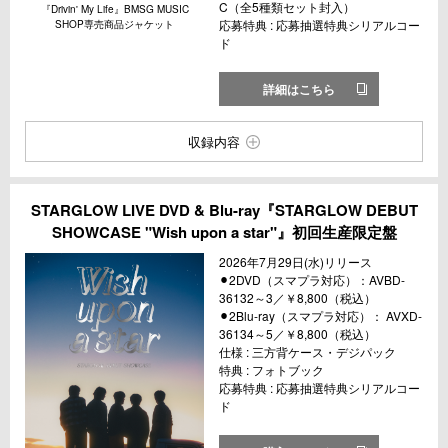
C（全5種類セット封入）
『Drivin' My Life』BMSG MUSIC
応募特典 : 応募抽選特典シリアルコー
SHOP専売商品ジャケット
ド
詳細はこちら
収録内容
STARGLOW LIVE DVD & Blu-ray『STARGLOW DEBUT
SHOWCASE "Wish upon a star"』初回生産限定盤
2026年7月29日(水)リリース
⚫︎2DVD（スマプラ対応）：AVBD-
36132～3／￥8,800（税込）
⚫︎2Blu-ray（スマプラ対応）： AVXD-
36134～5／￥8,800（税込）
仕様 : 三方背ケース・デジパック
特典 : フォトブック
応募特典 : 応募抽選特典シリアルコー
ド