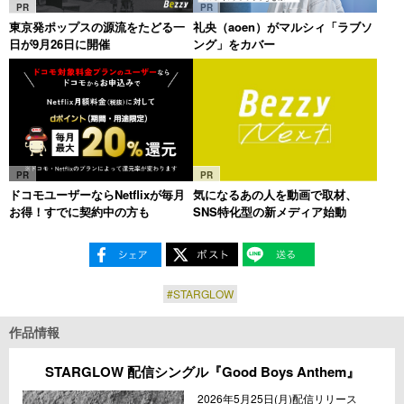
PR
PR
東京発ポップスの源流をたどる一
礼央（aoen）がマルシィ「ラブソ
日が9月26日に開催
ング」をカバー
PR
PR
ドコモユーザーならNetflixが毎月
気になるあの人を動画で取材、
お得！すでに契約中の方も
SNS特化型の新メディア始動
#STARGLOW
作品情報
STARGLOW 配信シングル『Good Boys Anthem』
2026年5月25日(月)配信リリース