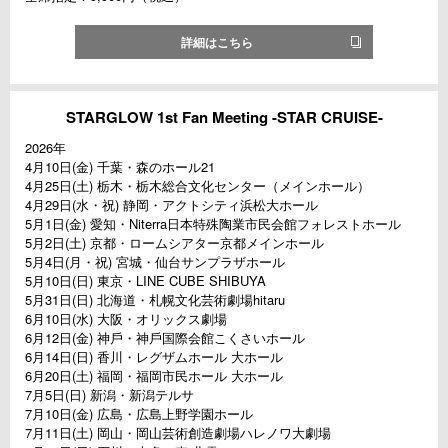
詳細はこちら
STARGLOW 1st Fan Meeting -STAR CRUISE-
2026年
4月10日(⾦) 千葉・森のホール21
4月25日(⼟) 栃⽊・栃⽊総合⽂化センター（メインホール）
4月29日(⽔・祝) 静岡・アクトシティ浜松⼤ホール
5月1日(⾦) 愛知・Niterra⽇本特殊陶業市⺠会館フォレストホール
5月2日(⼟) 京都・ロームシアター京都メインホール
5月4日(⽉・祝) 宮城・仙台サンプラザホール
5月10日(⽇) 東京・LINE CUBE SHIBUYA
5月31日(⽇) 北海道・札幌⽂化芸術劇場hitaru
6月10日(⽔) ⼤阪・オリックス劇場
6月12日(⾦) 神⼾・神⼾国際会館こくさいホール
6月14日(⽇) ⾹川・レグザムホール 大ホール
6月20日(⼟) 福岡・福岡市⺠ホール ⼤ホール
7月5日(⽇) 新潟・新潟テルサ
7月10日(⾦) 広島・広島上野学園ホール
7月11日(⼟) 岡⼭・岡⼭芸術創造劇場ハレノワ⼤劇場