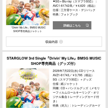
⚫︎SG＋Blu-ray（スマプラ対応）：
AVC1-61742/B／￥4,620（税込）
仕様 : 三方背ケース・デジパック
特典 : フォトブック
詳細はこちら
『Drivin' My Life』BMSG MUSIC
SHOP専売商品ジャケット
収録内容
STARGLOW 3rd Single『Drivin' My Life』BMSG MUSIC
SHOP専売商品（グッズ付）
2026年7月22日(水) CDリリース
AVZ1-61743／￥3,795（税込）
SG（スマプラ対応）＋グッズ
仕様 : 紙ジャケット
同梱 : CD＋バンドルグッズ（メモリ
ーフィルムロールキーリング・オリ
ジナル集合トレーディングカード付
き）
特典（封入）: トレーディングカード