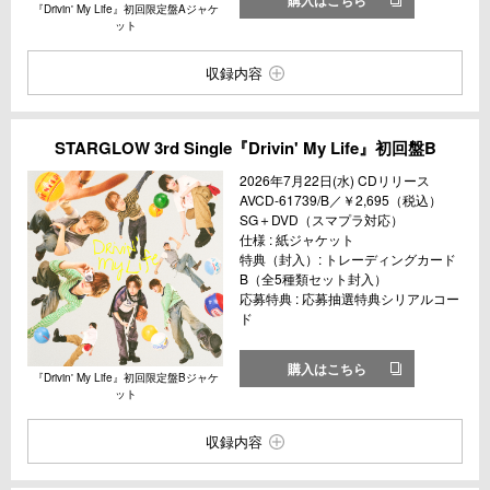
『Drivin' My Life』初回限定盤Aジャケ
ット
収録内容
STARGLOW 3rd Single『Drivin' My Life』初回盤B
2026年7月22日(水) CDリリース
AVCD-61739/B／￥2,695（税込）
SG＋DVD（スマプラ対応）
仕様 : 紙ジャケット
特典（封入）: トレーディングカード
B（全5種類セット封入）
応募特典 : 応募抽選特典シリアルコー
ド
購入はこちら
『Drivin' My Life』初回限定盤Bジャケ
ット
収録内容