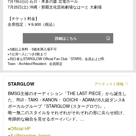
7月19日(⽇) ⽯川・本多の森 北電ホール
7月25日(⼟) 沖縄・那覇⽂化芸術劇場なはーと ⼤劇場
【チケット料金】
全席指定：￥9,900（税込）
詳細はこちら
※3歳以上有料・3歳未満⼊場不可
※1公演一人につき2枚まで
※同行者もSTARGLOW Official Fan Club「STARS」会員およびB-
Town〈Architect/Resident〉会員限定
STARGLOW
アーティスト情報
BMSG主催のオーディション「THE LAST PIECE」から誕生し
た、RUI・TAIKI・KANON・ GOICHI・ADAMの5人組ダンス&
ボーカルグループ『STARGLOW (スターグロウ)』。
唯一無二のスタイルをそれぞれがそれぞれの形に尖らせ続け、
奇跡的な融合を見せるボーイバンド。
クオリティやアティテュードはもちろん、言語化し難いカリス
Official HP
マ性やオーラに至るまで、全てにおいて創業以来BMSGが掲げ
X (@starglow_bmsg)