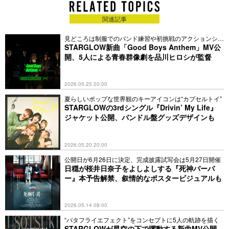
関連記事
見どころは制服でのバンド練習や初挑戦のアクションシー
ン
STARGLOW新曲「Good Boys Anthem」MV公
開、5人による青春群像劇を品川ヒロシが監督
2026.05.25 20:00
夏らしいポップな世界観のキーアイコンは“カプセルトイ”
STARGLOWの3rdシングル『Drivin’ My Life』
ジャケット公開、バンドル盤グッズデザインも
2026.05.20 20:00
公開日が6月26日に決定、完成披露試写会は5月27日開催
日穏が桜井日奈子をよしよしする『死神バーバ
ー』本予告解禁、叙情的なポスタービジュアルも
2026.05.14 08:00
“バタフライエフェクト”をコンセプトに5人の軌跡を描く
STARGLOWが星空の下で躍動する新曲MV公開、