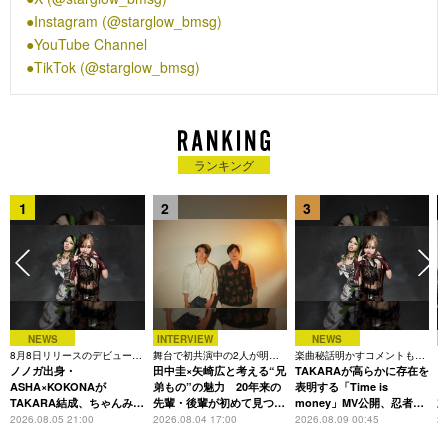
続けた理想像、音楽力を体現。
Instagram (@starglow_bmsg)
2026年1月のデビュー直後にはイギリスの世界的音楽総合メデ
YouTube Channel
ィア『NME』の「2026年注目すべき新人アーティスト100組」
TikTok (@starglow_bmsg)
に日本から唯一選出されるなど大きな話題を呼び、2ndシング
ル『USOTSUKI』では、自己最高位となるオリコン週間デジタ
ルシングルランキング1位、Billboard JAPAN Hot 100 2位を獲
得。さらに『MUSIC AWARDS JAPAN 2026』にて「最優秀ニ
ュー・アーティスト賞」と「ラジオ特別賞Radio Rising Artist
ランキング
of the Year」の2部門でノミネートのほか、8月にはデビューか
ら約6ヶ月という異例の速さでのアリーナ公演を開催するな
1
2
3
ど、国内外から大きな注目を集めている。
NEWS
INTERVIEW
NEWS
8月8日リリースのデビュー曲
舞台で初共演中の2人が明か
楽曲秘話明かすコメントも到
「
は「Time is money」
ノノガ出身・
す、今の自分をつくる恩人の
田中圭×矢崎広と考える“兄
着、1st EPも8月24日配信へ
TAKARAが高らかに存在を
C
存在
ASHA×KOKONAが
弟もの”の魅力 20年来の
表明する「Time is
TAKARA結成、ちゃんみな
先輩・後輩が初めて見つけ
money」MV公開、忍者と
主宰レーベル第2弾アーテ
た互いの共通点とは
花魁姿で世界観を体現
2026.08.05 21:00
2026.08.04 17:00
2026.08.09 00:45
20
ィストに