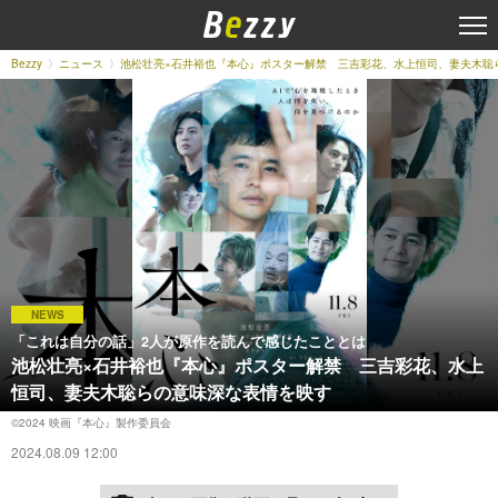
Bezzy
ニュース
池松壮亮×石井裕也『本心』ポスター解禁 三吉彩花、水上恒司、妻夫木
NEWS
「これは自分の話」2人が原作を読んで感じたこととは
池松壮亮×石井裕也『本心』ポスター解禁 三吉彩花、水上
恒司、妻夫木聡らの意味深な表情を映す
©︎2024 映画『本心』製作委員会
2024.08.09 12:00