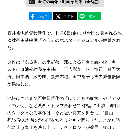
全ての画像・動画を見る（全3点）
石井裕也監督最新作で、11月8日(金)より全国公開される池
松壮亮主演映画『本心』のポスタービジュアルが解禁され
た。
原作は『ある男』の平野啓一郎による同名長編小説。キャ
ストには池松壮亮を主演に、三吉彩花、水上恒司、仲野太
賀、田中泯、綾野剛、妻夫木聡、田中裕子ら実力派俳優陣
が集結した。
池松はこれまで石井監督作の『ぼくたちの家族』や『アジ
アの天使』など映画・ドラマ合わせて8作品に出演。9回目
のタッグとなる本作は、今と近い将来を舞台に、“自由
死”を望んだ母の“本心”を知ろうとAIで蘇らせたことから時
代に迷う青年を映し出し、テクノロジーが発展し続けるデ