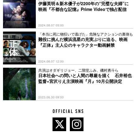
伊藤英明＆新木優子が2200年の“完璧な夫婦”に
映画『不都合な記憶』Prime Videoで独占配信
2024.08.07 05:00
「本当に死に物狂いで逃げた」危険なアクションの裏側も
難役に挑んだ横浜流星の充実ぶりに迫る、映画
『正体』主人公のキャラクター動画解禁
2024.08.07 12:00
共演はオダギリジョー、二階堂ふみ、磯村勇斗ら
日本社会への問いと人間の尊厳を描く ⽯井裕也
監督×宮沢りえ主演映画『月』10月公開決定
2023.06.30 09:00