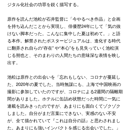
ジタル化社会の功罪を鋭く描写する。
原作を読んだ池松が石井監督に「今やるべき作品」と企画
を持ち込んだことから実現し、俳優歴24年にして「気の抜
けない脚本だった。こんなに集中した夏は初めて。」と語
る本作。解禁されたポスタービジュアルは、進化する時代
に翻弄され自らの“存在” や“本心”をも見失っていく池松演
じる朔也と、そのまわりの人間たちの意味深な表情を映し
出す。
池松は原作との出会いを「忘れもしない、コロナが蔓延し
た、2020年の夏でした。当時無謀にも、上海で中国映画の
撮影に参加していたのですが、コロナによる2週間の隔離期
間がありました。ホテルに缶詰め状態だった時間に一気に
連載を読みきったのですが、あまりにも面白くてゾクゾク
しました。自分がまだ言葉にできない、実感のない不安
が、全て描かれていて『これは自分の話』と思わされまし
た。あまりにも強いインパクトを感じる出会いでした。」