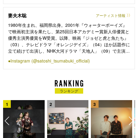
受賞。『ダンスウィズミー』（19）『犬鳴村』（20）
『Daughters』（20）『十二単衣を着た悪魔』（20）『今際の
妻夫木聡
アーティスト情報
国のアリス シリーズ』（20,22）に出演し、Amazon Original
映画『ナックルガール』（23）ではボクサー役に挑戦。映画
1980年生まれ、福岡県出身。2001年『ウォーターボーイズ』
『先生の白い嘘』が7月5日に公開。映画『本心』が11月8日よ
で映画初主演を果たし、第25回日本アカデミー賞新人俳優賞と
り公開中。
優秀主演男優賞をW受賞。以降、映画『ジョゼと虎と魚たち』
（03）、テレビドラマ「オレンジデイズ」（04）ほか話題作に
立て続けて出演し、NHK大河ドラマ「天地人」（09）で主演に
抜てき。『悪人』（10）で第34回日本アカデミー賞最優秀主演
Instagram (@satoshi_tsumabuki_official)
男優賞、『怒り』（16）で第40回日本アカデミー賞最優秀助演
男優賞を受賞。『本心』の原作者でもある平野啓一郎による小
説を映画化した『ある男』（22）では、第46回日本アカデミー
賞最優秀主演男優賞に輝いた。石井裕也監督とは『ぼくたちの
家族』（14）『バンクーバーの朝日』（14）に続くタッグとな
ランキング
る。
1
2
3