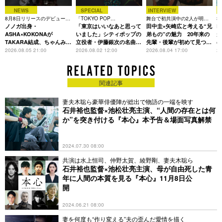
NEWS
SPECIAL
INTERVIEW
8月8日リリースのデビュー曲
「TOKYO POP
舞台で初共演中の2人が明か
3
は「Time is money」
ノノガ出身・
CHRONICLE」特集
「東京はいいなあと思って
す、今の自分をつくる恩人の
田中圭×矢崎広と考える“兄
た
R
存在
ASHA×KOKONAが
いました」シティポップの
弟もの”の魅力 20年来の
が
TAKARA結成、ちゃんみな
立役者・伊藤銀次の名曲回
先輩・後輩が初めて見つけ
主宰レーベル第2弾アーテ
想録
た互いの共通点とは
S
2026.08.05 21:00
2026.08.02 12:00
2026.08.04 17:00
20
ィストに
関連記事
妻夫木聡ら豪華俳優陣が総出で物語の一端を映す
石井裕也監督×池松壮亮主演、“人間の存在とは何
か”を突き付ける『本心』本予告＆場面写真解禁
2024.07.30 08:00
共演は水上恒司、仲野太賀、綾野剛、妻夫木聡ら
石井裕也監督×池松壮亮主演、母が自由死した青
年に人間の本質を見る『本心』11月8日公
開
2024.06.21 08:00
妻を何度も“作り変える”夫の歪んだ愛情を描く