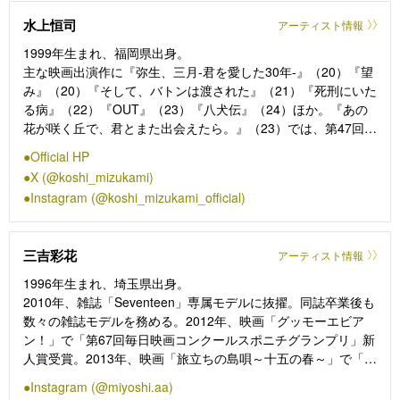
「海のはじまり」（フジテレビ）が7月1日(月)21時より放送開
水上恒司
アーティスト情報
始。また、今年のカンヌ映画祭で話題をさらった『ぼくのお日
さま』が9月13日全国公開、『ベイビーわるきゅーれ ナイスデ
1999年生まれ、福岡県出身。
イズ』が9月27日公開、主演映画『本心』が11月8日公開。
主な映画出演作に『弥生、三月-君を愛した30年-』（20）『望
み』（20）『そして、バトンは渡された』（21）『死刑にいた
る病』（22）『OUT』（23）『八犬伝』（24）ほか。『あの
花が咲く丘で、君とまた出会えたら。』（23）では、第47回日
本アカデミー賞優秀主演男優賞を受賞。TVドラマ出演作には
Official HP
「中学聖日記」（18／TBS）「MIU404」（20／TBS）、NHK
X (@koshi_mizukami)
大河ドラマ「青天を衝け」（21）、NHK連続テレビ小説「ブギ
Instagram (@koshi_mizukami_official)
ウギ」（23）、テレビドラマ「ブルーモーメント」（24／フジ
テレビ）などがある。25年には映画『九龍ジェネリックロマン
ス』で吉岡里帆とW主演、映画『火喰鳥を、喰う』で主演。12
三吉彩花
アーティスト情報
月に『WIND BREAKER／ウィンドブレイカー』の公開も控え
る。
1996年生まれ、埼玉県出身。
2010年、雑誌「Seventeen」専属モデルに抜擢。同誌卒業後も
数々の雑誌モデルを務める。2012年、映画「グッモーエビア
ン！」で「第67回毎日映画コンクールスポニチグランプリ」新
人賞受賞。2013年、映画「旅立ちの島唄～十五の春～」で「第
35回ヨコハマ映画祭」最優秀新人賞受賞。2024年、ドラマ
Instagram (@miyoshi.aa)
「地球の歩き方」にて「釜山国際映画祭」ライジングスター賞