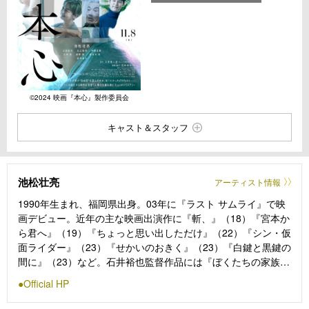
©︎2024 映画『本心』製作委員会
キャスト＆スタッフ
池松壮亮
アーティスト情報
1990年生まれ、福岡県出身。03年に『ラスト サムライ』で映
画デビュー。近年の主な映画出演作に『斬、』（18）『宮本か
ら君へ』（19）『ちょっと思い出しただけ』（22）『シン・仮
面ライダー』（23）『せかいのおきく』（23）『白鍵と黒鍵の
間に』（23）など。石井裕也監督作品には『ぼくたちの家族』
（14）『映画 夜空はいつでも最高密度の青色だ』（17）『ア
Official HP
ジアの天使』（21）『愛にイナズマ』（23）ほか多数の作品に
参加しており、今作が9作目のタッグとなる。テレビドラマ