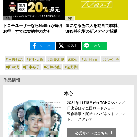
PR
PR
ドコモユーザーならNetflixが毎月
気になるあの人を動画で取材、
お得！すでに契約中の方も
SNS特化型の新メディア始動
#三吉彩花
#仲野太賀
#妻夫木聡
#本心
#水上恒司
#池松壮亮
#田中泯
#田中裕子
#石井裕也
#綾野剛
作品情報
本心
2024年11月8日(金) TOHOシネマズ
日比谷ほか全国ロードショー
製作幹事・配給：ハピネットファン
トム・スタジオ
公式サイトはこちら