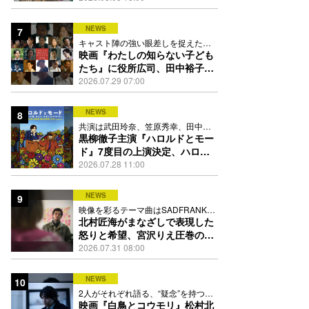
踊る
NEWS
7
キャスト陣の強い眼差しを捉えたポ
スター、本予告も解禁
映画『わたしの知らない子ども
たち』に役所広司、田中裕子、
岡田准一、吉田羊、坂東龍汰ら
2026.07.29 07:00
13人
NEWS
8
共演は武田玲奈、笠原秀幸、田中要
次、井川遥
黒柳徹子主演『ハロルドとモー
ド』7度目の上演決定、ハロル
ド役はKEY TO LIT岩﨑大昇
2026.07.28 11:00
NEWS
9
映像を彩るテーマ曲はSADFRANKが
歌う「愛の讃歌」カバー
北村匠海がまなざしで表現した
怒りと希望、宮沢りえ圧巻の演
技が光る『しびれ』90秒予告解
2026.07.31 08:00
禁
NEWS
10
2人がそれぞれ語る、“疑念”を持つこ
との苦しさとは
映画『白鳥とコウモリ』松村北