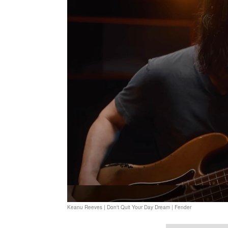
Keanu Reeves | Don't Quit Your Day Dream | Fender