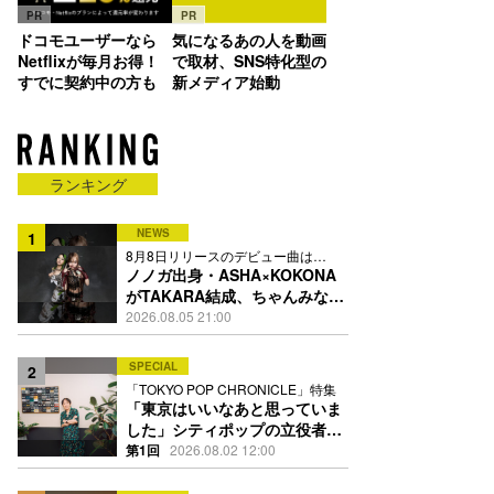
PR
PR
ドコモユーザーなら
気になるあの人を動画
Netflixが毎月お得！
で取材、SNS特化型の
すでに契約中の方も
新メディア始動
ランキング
NEWS
1
8月8日リリースのデビュー曲は
「Time is money」
ノノガ出身・ASHA×KOKONA
がTAKARA結成、ちゃんみな主
宰レーベル第2弾アーティスト
2026.08.05 21:00
に
SPECIAL
2
「TOKYO POP CHRONICLE」特集
「東京はいいなあと思っていま
した」シティポップの立役者・
伊藤銀次の名曲回想録
第1回
2026.08.02 12:00