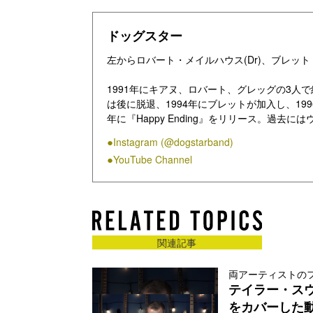
ドッグスター
左からロバート・メイルハウス(Dr)、ブレット・ド
1991年にキアヌ、ロバート、グレッグの3⼈で
は後に脱退、1994年にブレットが加⼊し、1996年にデ
年に『Happy Ending』をリリース。過
めた。2003年にミスター・ビッグのトリビュー
Instagram (@dogstarband)
が、2022年7⽉にインスタグラムのアカウントを開
YouTube Channel
成を宣⾔した。2023年5⽉にはアメリカで⾏
ル」に出演。本⽇発表されたニューシングル“Everyt
再開を果たした。本⽇ニューアルバムの発売も発表され
Power Lines and Palm Trees
ンドに注⽬が集まる。
関連記事
両アーティストの
テイラー・スウ
をカバーした