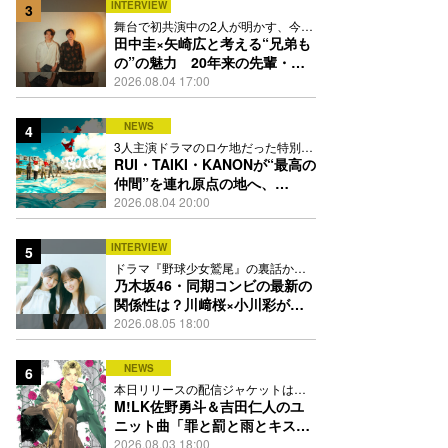
INTERVIEW
3
舞台で初共演中の2人が明かす、今の
自分をつくる恩人の存在
田中圭×矢崎広と考える“兄弟も
の”の魅力 20年来の先輩・後
輩が初めて見つけた互いの共通
2026.08.04 17:00
点とは
NEWS
4
3人主演ドラマのロケ地だった特別な
場所で撮影を敢行
RUI・TAIKI・KANONが“最高の
仲間”を連れ原点の地へ、
STARGLOW「GOTH」ダンス
2026.08.04 20:00
映像公開
INTERVIEW
5
ドラマ『野球少女鷲尾』の裏話から
隠れた素顔にたっぷり迫る
乃木坂46・同期コンビの最新の
関係性は？川﨑桜×小川彩が明
かす互いの推しポイント
2026.08.05 18:00
NEWS
6
本日リリースの配信ジャケットは
PEACH-PITが描き下ろし
M!LK佐野勇斗＆吉田仁人のユ
ニット曲「罪と罰と雨とキス」
MV公開、2人が霧雨と共に舞い
2026.08.03 18:00