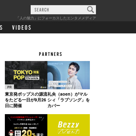
「人の魅力」にフォーカスしたエンタメメディア
PR
PR
東京発ポップスの源流
礼央（aoen）がマル
をたどる一日が9月26
シィ「ラブソング」を
日に開催
カバー