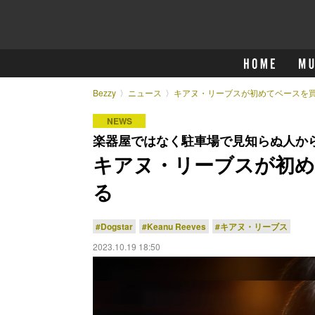
Bezzy
ニュース
キアヌ・リーブスが初めてベースを
NEWS
楽器屋ではなく駐車場で見知らぬ人か
キアヌ・リーブスが初め
る
#Dogstar
#Keanu Reeves
#キアヌ・リーブス
2023.10.19 18:50