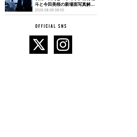
斗と今田美桜の新場面写真解
禁、事件前後で一変する表情捉
2026.08.06 08:00
えた全4点