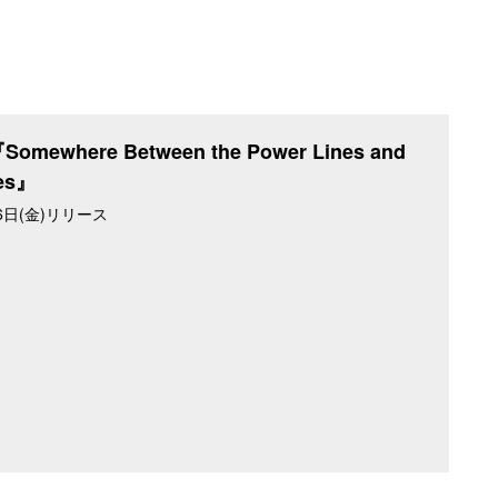
Somewhere Between the Power Lines and
ees』
月6日(金)リリース