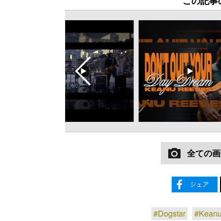
この記事
全ての画
#Dogstar
#Keanu