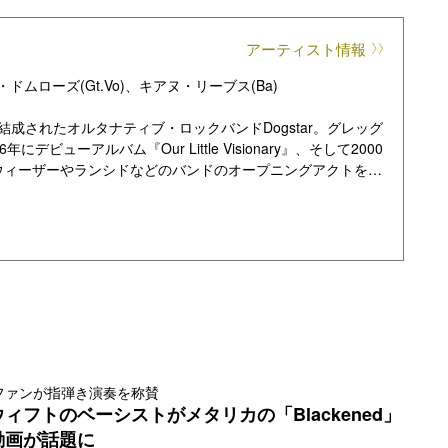
アーティスト情報
ムローズ(Gt.Vo)、キアヌ・リーブス(Ba)
結成されたオルタナティブ・ロックバンドDogstar。グレッグ
ビューアルバム『Our Little Visionary』、そして2000
去にはウィーザーやランシドなどのバンドのオープニングアクトを務
ト・アルバムに参加して以来活動をしていなかったDogstar
設し、「僕たちがカムバックする / Weʼre back」と再結
われた⾳楽フェス「ボトルロック・ナババレー・フェスティバ
hing Turns Around”も披露され、約20年ぶりとなる活動
、アルバム名の通り『Somewhere Between the
』、カリフォルニアのヤシの⽊と電線の⾵景の中から変わらず⾳楽を届けるバ
ファンが指弾き演奏を称賛
ィフトのベーシストがメタリカの「Blackened」
動画が話題に