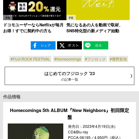
PR
PR
ドコモユーザーならNetflixが毎月
気になるあの人を動画で取材、
お得！すでに契約中の方も
SNS特化型の新メディア始動
#FUJI ROCK FESTIVAL
#Homecomings
#フジロック
#畳野彩加
はじめてのフジロック '23
の記事一覧
作品情報
Homecomings 5th ALBUM『New Neighbors』初回限定
盤
発売日：2023年4月19日(水)
CD&Blu-ray
PCCA-06195／4,950円（税込）