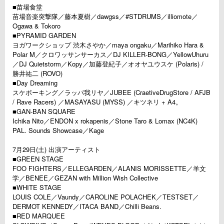
■苗場食堂
苗場音楽突撃隊／藤本夏樹／dawgss／#STDRUMS／illiomote／
Ogawa & Tokoro
■PYRAMID GARDEN
ヨガワークショップ 渋木さやか／maya ongaku／Marihiko Hara &
Polar M／クロワッサンサーカス／DJ KILLER-BONG／YellowUhuru
／DJ Quietstorm／Kopy／加藤登紀子／オオヤユウスケ (Polaris) /
勝井祐二 (ROVO)
■Day Dreaming
スケボーキング／ラッパ我リヤ／JUBEE (CraetiveDrugStore / AFJB
/ Rave Racers) ／MASAYASU (MYSS) ／キツネリ + A4。
■GAN-BAN SQUARE
Ichika Nito／ENDON x rokapenis／Stone Taro & Lomax (NC4K)
PAL. Sounds Showcase／Kage
7月29日(土) 出演アーティスト
■GREEN STAGE
FOO FIGHTERS／ELLEGARDEN／ALANIS MORISSETTE／羊文
学／BENEE／GEZAN with Million Wish Collective
■WHITE STAGE
LOUIS COLE／Vaundy／CAROLINE POLACHEK／TESTSET／
DERMOT KENNEDY／ITACA BAND／Chilli Beans.
■RED MARQUEE