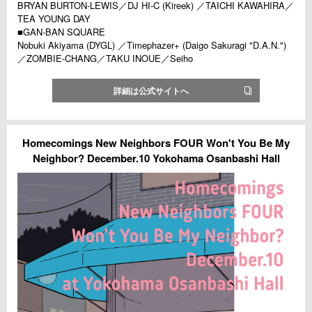
BRYAN BURTON-LEWIS／DJ HI-C (Kireek) ／TAICHI KAWAHIRA／
TEA YOUNG DAY
■GAN-BAN SQUARE
Nobuki Akiyama (DYGL) ／Timephazer+ (Daigo Sakuragi "D.A.N.")
／ZOMBIE-CHANG／TAKU INOUE／Seiho
詳細は公式サイトへ
Homecomings New Neighbors FOUR Won't You Be My
Neighbor? December.10 Yokohama Osanbashi Hall