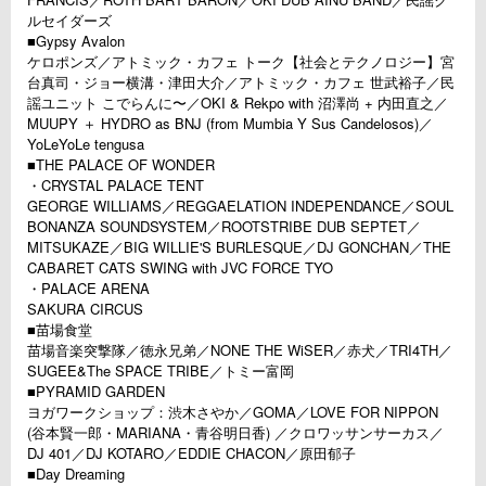
ルセイダーズ
■Gypsy Avalon
ケロポンズ／アトミック・カフェ トーク【社会とテクノロジー】宮
台真司・ジョー横溝・津田大介／アトミック・カフェ 世武裕子／民
謡ユニット こでらんに〜／OKI & Rekpo with 沼澤尚 + 内田直之／
MUUPY ＋ HYDRO as BNJ (from Mumbia Y Sus Candelosos)／
YoLeYoLe tengusa
■THE PALACE OF WONDER
・CRYSTAL PALACE TENT
GEORGE WILLIAMS／REGGAELATION INDEPENDANCE／SOUL
BONANZA SOUNDSYSTEM／ROOTSTRIBE DUB SEPTET／
MITSUKAZE／BIG WILLIE'S BURLESQUE／DJ GONCHAN／THE
CABARET CATS SWING with JVC FORCE TYO
・PALACE ARENA
SAKURA CIRCUS
■苗場食堂
苗場音楽突撃隊／徳永兄弟／NONE THE WiSER／赤犬／TRI4TH／
SUGEE&The SPACE TRIBE／トミー富岡
■PYRAMID GARDEN
ヨガワークショップ：渋木さやか／GOMA／LOVE FOR NIPPON
(谷本賢一郎・MARIANA・青谷明日香) ／クロワッサンサーカス／
DJ 401／DJ KOTARO／EDDIE CHACON／原田郁子
■Day Dreaming