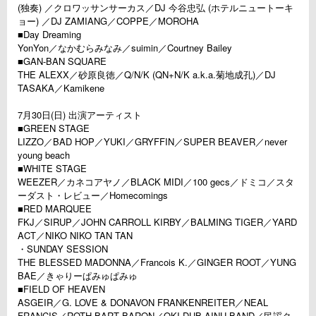
(独奏) ／クロワッサンサーカス／DJ 今谷忠弘 (ホテルニュートーキ
ョー) ／DJ ZAMIANG／COPPE／MOROHA
■Day Dreaming
YonYon／なかむらみなみ／suimin／Courtney Bailey
■GAN-BAN SQUARE
THE ALEXX／砂原良徳／Q/N/K (QN+N/K a.k.a.菊地成孔)／DJ
TASAKA／Kamikene
7月30日(日) 出演アーティスト
■GREEN STAGE
LIZZO／BAD HOP／YUKI／GRYFFIN／SUPER BEAVER／never
young beach
■WHITE STAGE
WEEZER／カネコアヤノ／BLACK MIDI／100 gecs／ドミコ／スタ
ーダスト・レビュー／Homecomings
■RED MARQUEE
FKJ／SIRUP／JOHN CARROLL KIRBY／BALMING TIGER／YARD
ACT／NIKO NIKO TAN TAN
・SUNDAY SESSION
THE BLESSED MADONNA／Francois K.／GINGER ROOT／YUNG
BAE／きゃりーぱみゅぱみゅ
■FIELD OF HEAVEN
ASGEIR／G. LOVE & DONAVON FRANKENREITER／NEAL
FRANCIS／ROTH BART BARON／OKI DUB AINU BAND／民謡ク