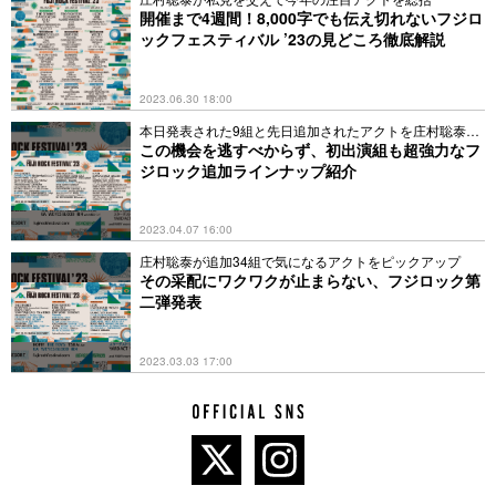
開催まで4週間！8,000字でも伝え切れないフジロ
ックフェスティバル ’23の見どころ徹底解説
2023.06.30 18:00
本日発表された9組と先日追加されたアクトを庄村聡泰が
解説
この機会を逃すべからず、初出演組も超強力なフ
ジロック追加ラインナップ紹介
2023.04.07 16:00
庄村聡泰が追加34組で気になるアクトをピックアップ
その采配にワクワクが止まらない、フジロック第
二弾発表
2023.03.03 17:00