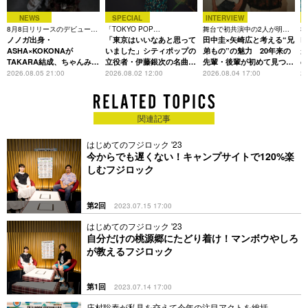
NEWS
SPECIAL
INTERVIEW
8月8日リリースのデビュー曲
「TOKYO POP
舞台で初共演中の2人が明か
3
は「Time is money」
ノノガ出身・
CHRONICLE」特集
「東京はいいなあと思って
す、今の自分をつくる恩人の
田中圭×矢崎広と考える“兄
た
R
存在
ASHA×KOKONAが
いました」シティポップの
弟もの”の魅力 20年来の
が
TAKARA結成、ちゃんみな
立役者・伊藤銀次の名曲回
先輩・後輩が初めて見つけ
主宰レーベル第2弾アーテ
想録
た互いの共通点とは
S
2026.08.05 21:00
2026.08.02 12:00
2026.08.04 17:00
20
ィストに
関連記事
はじめてのフジロック '23
今からでも遅くない！キャンプサイトで120%楽
しむフジロック
第2回
2023.07.15 17:00
はじめてのフジロック '23
自分だけの桃源郷にたどり着け！マンボウやしろ
が教えるフジロック
第1回
2023.07.14 17:00
庄村聡泰が私見を交えて今年の注目アクトを総括