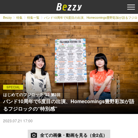
Bezzy
特集
特集一覧
バンド10周年で5度目の出演、Homecomings畳野彩加が語るフジロ
SPECIAL
はじめてのフジロック '23
第3回
バンド10周年で5度目の出演、Homecomings畳野彩加が語
るフジロックの“特別感”
2023.07.21 17:00
全ての画像・動画を見る（全2点）