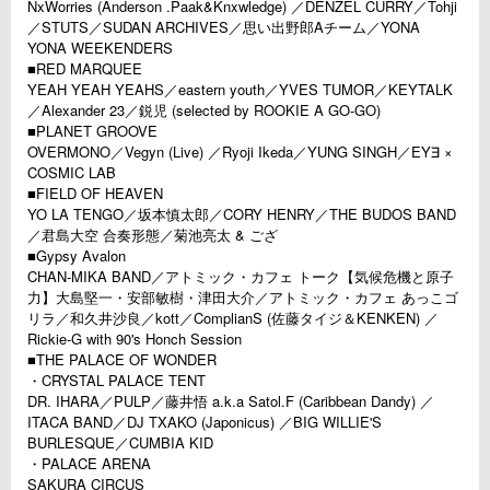
NxWorries (Anderson .Paak&Knxwledge) ／DENZEL CURRY／Tohji
／STUTS／SUDAN ARCHIVES／思い出野郎Aチーム／YONA
YONA WEEKENDERS
■RED MARQUEE
YEAH YEAH YEAHS／eastern youth／YVES TUMOR／KEYTALK
／Alexander 23／鋭児 (selected by ROOKIE A GO-GO)
■PLANET GROOVE
OVERMONO／Vegyn (Live) ／Ryoji Ikeda／YUNG SINGH／EY∃ ×
COSMIC LAB
■FIELD OF HEAVEN
YO LA TENGO／坂本慎太郎／CORY HENRY／THE BUDOS BAND
／君島大空 合奏形態／菊池亮太 & ござ
■Gypsy Avalon
CHAN-MIKA BAND／アトミック・カフェ トーク【気候危機と原子
力】大島堅一・安部敏樹・津田大介／アトミック・カフェ あっこゴ
リラ／和久井沙良／kott／ComplianS (佐藤タイジ＆KENKEN) ／
Rickie-G with 90's Honch Session
■THE PALACE OF WONDER
・CRYSTAL PALACE TENT
DR. IHARA／PULP／藤井悟 a.k.a Satol.F (Caribbean Dandy) ／
ITACA BAND／DJ TXAKO (Japonicus) ／BIG WILLIE'S
BURLESQUE／CUMBIA KID
・PALACE ARENA
SAKURA CIRCUS