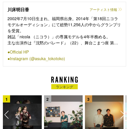
クライブの二本立てイベントを主催。2019年には映画『リズと
川床明日香
アーティスト情報
青い鳥』、映画『愛がなんだ』の主題歌を担当。Vo畳野は、く
るりやASIAN KUNG-FU GENERATIONの楽曲にゲストボーカ
2002年7月10日生まれ、福岡県出身。2014年「第18回ニコラ
ルで参加するなど、活動の幅を広げている。2021年IRORI
モデルオーディション」にて総勢11,256人の中からグランプリ
Recordsよりメジャーデビュー、昨年2023年にメジャー2ndア
を受賞。
ルバム『New Neighbors』をリリース。
雑誌「nicola （ニコラ）」の専属モデルを4年半務める。
主な出演作は『沈黙のパレード』（22）、舞台こまつ座 第
153 回公演『フロイス -その死、書き残さず-』（25）、日本テ
Official HP
レビ『先生さようなら』（24）、フジテレビ『LOVED ONE』
Instagram (@asuka_tokotoko)
（26）、NHK連続テレビ小説『虎に翼』（24）など。NHK-
FM『サカナクション・山口一郎 ～Night Fishing Radio～』に
レギュラー出演中。
ランキング
1
2
3