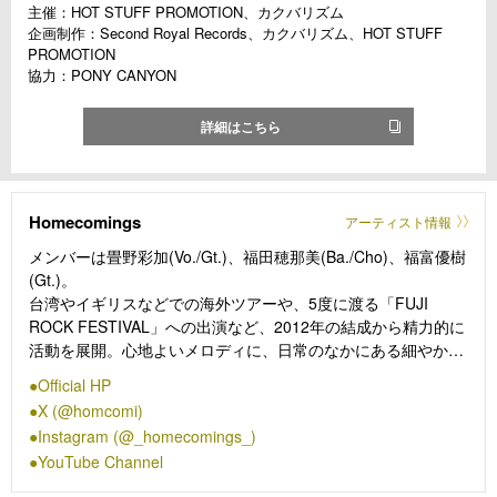
主催：HOT STUFF PROMOTION、カクバリズム
企画制作：Second Royal Records、カクバリズム、HOT STUFF
PROMOTION
協力：PONY CANYON
詳細はこちら
Homecomings
アーティスト情報
メンバーは畳野彩加(Vo./Gt.)、福田穂那美(Ba./Cho)、福富優樹
(Gt.)。
台湾やイギリスなどでの海外ツアーや、5度に渡る「FUJI
ROCK FESTIVAL」への出演など、2012年の結成から精力的に
活動を展開。心地よいメロディに、日常のなかにある細やかな
描写を紡ぐような歌詞が色を添え、耽美でどこか懐かしさを感
Official HP
じさせる歌声が聞く人の耳に寄り添う音楽で支持を広げてい
X (@homcomi)
る。
Instagram (@_homecomings_)
2017年からは、イラストレーター・サヌキナオヤ氏と共同で、
YouTube Channel
映画と音楽のイベント「New Neighbors」をスタート。彼女た
ちがセレクトした映画の上映と映画にちなんだアコースティッ