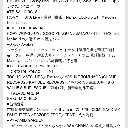
SLOWDIVE／Saucy Dog／WEYES BLOOD／d4vd／KOTORI／オレ
ンジスパイニクラブ
■TRIBAL CIRCUS
ROMY／TSHA Live／長谷川白紙／Nariaki Obukuro with Melodies
International
■FIELD OF HEAVEN
CORY WONG／UA／GOGO PENGUIN／JATAYU／THE TOYS feat.
Ichika Nito／優河 with 魔法バンド
■Gypsy Avalon
タテタカコ／アトミック・カフェ トーク【気候危機と環境問題】
eri・ジョー横溝・津田大介／アトミック・カフェ 尾崎裕哉／Ryu
Matsuyama／mei ehara／城 南海／浮と港
■THE PALACE OF WONDER
・CRYSTAL PALACE TENT
TOSHIO MATSUURA／The3776／YOSUKE TOMINAGA (CHAMP
RECORDS／KAY-DEE RECORDS) ／怪獣公園／黒田大介／BIG
WILLIE'S BURLESQUE／菊地成孔 (新音楽制作工房)
・PALACE ARENA
SAKURA CIRCUS
■苗場食堂
苗場音楽突撃隊／Ochunism／Billyrrom／森 大翔／COMEBACK MY
DAUGHTERS／RAZORS EDGE／CENT／八木海莉
■PYRAMID GARDEN
ヨガワークショップ：渋木さやか／ASA-CHANG ＆ 巡礼／君島大空