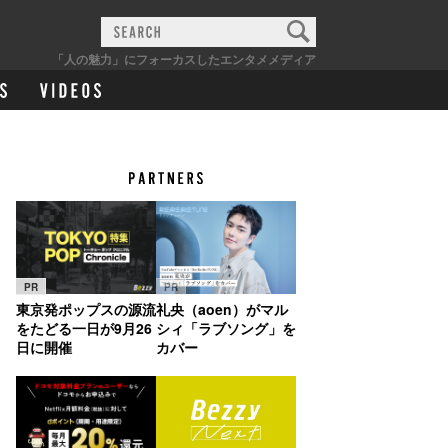
「人の魅力」にフォーカスしたエンタメメディア
PR
PR
東京発ポップスの源流
礼央（aoen）がマル
をたどる一日が9月26
シィ「ラブソング」を
日に開催
カバー