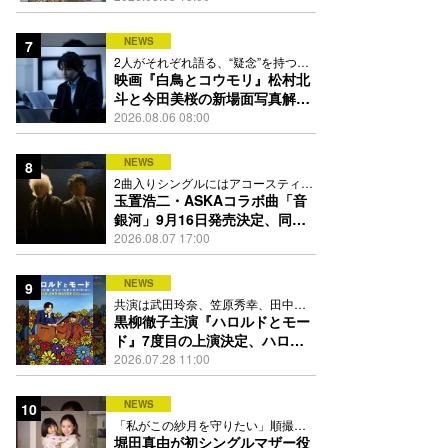
踊る
NEWS
7
2人がそれぞれ語る、“疑念”を持つこ
との苦しさとは
映画『白鳥とコウモリ』松村北
斗と今田美桜の新場面写真解
禁、事件前後で一変する表情捉
2026.08.06 08:00
えた全4点
NEWS
8
2曲入りシングルにはアコースティッ
ク楽曲「命の宿り」も収録
玉置浩二・ASKAコラボ曲「音
銀河」9月16日発売決定、同じ
時代の“戦友”同士で揺るぎない
2026.08.07 17:00
愛を歌う
NEWS
9
共演は武田玲奈、笠原秀幸、田中要
次、井川遥
黒柳徹子主演『ハロルドとモー
ド』7度目の上演決定、ハロル
ド役はKEY TO LIT岩﨑大昇
2026.07.28 11:00
NEWS
10
「私がこの紗月を守りたい」順撮り
の日々で芽生えた思いとは
堀田真由が初シングルマザー役