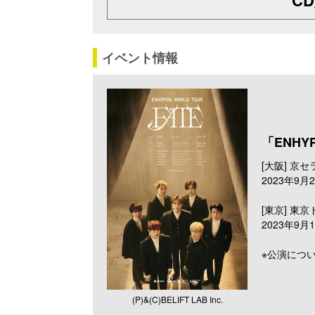
イベント情報
「ENHY
[大阪] 京
2023年9月
[東京] 東
2023年9月1
※公演につ
(P)&(C)BELIFT LAB Inc.