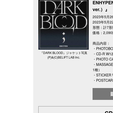
ENHYPEN
ver.）』
2023年5月
2023年5月
形態：計7形
価格：2,09
商品内容：
・PHOTOB
『DARK BLOOD』ジャケット写真
・CD-R W1
(P)&(C)BELIFT LAB Inc.
・PHOTO 
・MASSAG
1種）
・STICKER
・POSTCAR
C