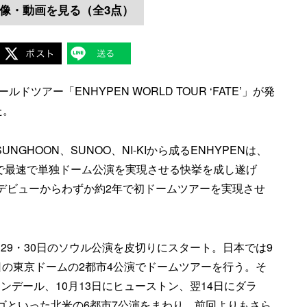
像・動画を見る（全3点）
ツアー「ENHYPEN WORLD TOUR ‘FATE’」が発
た。
SUNGHOON、SUNOO、NI-KIから成るENHYPENは、
中で最速で単独ドーム公演を実現させる快挙を成し遂げ
本デビューからわずか約2年で初ドームツアーを実現させ
’」は7月29・30日のソウル公演を皮切りにスタート。日本では9
4日の東京ドームの2都市4公演でドームツアーを行う。そ
レンデール、10月13日にヒューストン、翌14日にダラ
カゴといった北米の6都市7公演をまわり、前回よりもさら