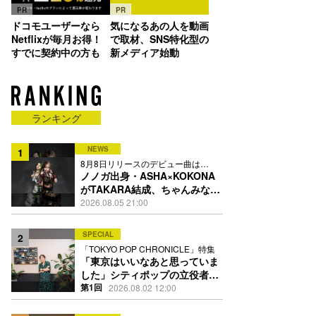
PR
PR
ドコモユーザーなら
気になるあの人を動画
Netflixが毎月お得！
で取材、SNS特化型の
すでに契約中の方も
新メディア始動
ランキング
NEWS
1
8月8日リリースのデビュー曲は
「Time is money」
ノノガ出身・ASHA×KOKONA
がTAKARA結成、ちゃんみな主
宰レーベル第2弾アーティスト
2026.08.05 21:00
に
SPECIAL
2
「TOKYO POP CHRONICLE」特集
「東京はいいなあと思っていま
した」シティポップの立役者・
伊藤銀次の名曲回想録
第1回
2026.08.02 12:00