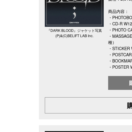
商品内容：
・PHOTOB
・CD-R W1
・PHOTO 
『DARK BLOOD』ジャケット写真
(P)&(C)BELIFT LAB Inc.
・MASSAG
種）
・STICKER
・POSTCA
・BOOKMAR
・POSTER W