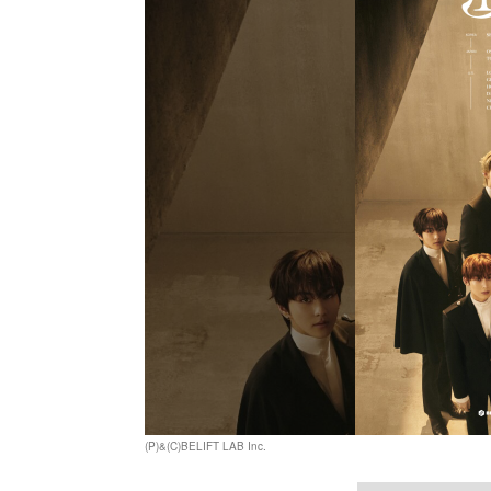
(P)&(C)BELIFT LAB Inc.