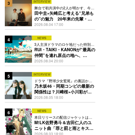
INTERVIEW
3
舞台で初共演中の2人が明かす、今の
自分をつくる恩人の存在
田中圭×矢崎広と考える“兄弟も
の”の魅力 20年来の先輩・後
輩が初めて見つけた互いの共通
2026.08.04 17:00
点とは
NEWS
4
3人主演ドラマのロケ地だった特別な
場所で撮影を敢行
RUI・TAIKI・KANONが“最高の
仲間”を連れ原点の地へ、
STARGLOW「GOTH」ダンス
2026.08.04 20:00
映像公開
INTERVIEW
5
ドラマ『野球少女鷲尾』の裏話から
隠れた素顔にたっぷり迫る
乃木坂46・同期コンビの最新の
関係性は？川﨑桜×小川彩が明
かす互いの推しポイント
2026.08.05 18:00
NEWS
6
本日リリースの配信ジャケットは
PEACH-PITが描き下ろし
M!LK佐野勇斗＆吉田仁人のユ
ニット曲「罪と罰と雨とキス」
MV公開、2人が霧雨と共に舞い
2026.08.03 18:00