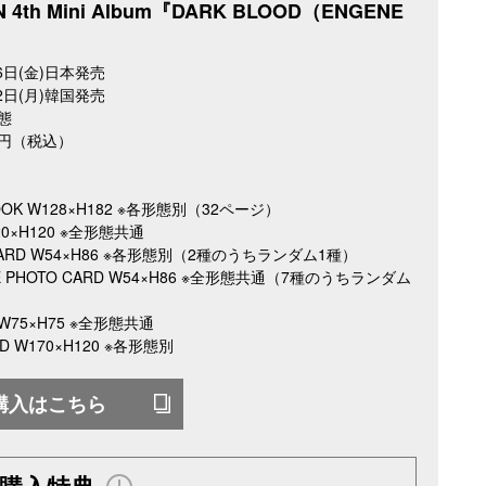
 4th Mini Album『DARK BLOOD（ENGENE
26日(金)日本発売
22日(月)韓国発売
態
0円（税込）
OOK W128×H182 ※各形態別（32ページ）
20×H120 ※全形態共通
CARD W54×H86 ※各形態別（2種のうちランダム1種）
E PHOTO CARD W54×H86 ※全形態共通（7種のうちランダム
 W75×H75 ※全形態共通
D W170×H120 ※各形態別
購入はこちら
D購入特典