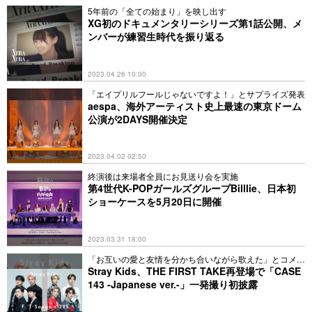
5年前の「全ての始まり」を映し出す
XG初のドキュメンタリーシリーズ第1話公開、メ
ンバーが練習生時代を振り返る
2023.04.26 10:00
「エイプリルフールじゃないですよ！」とサプライズ発表
aespa、海外アーティスト史上最速の東京ドーム
公演が2DAYS開催決定
2023.04.02 02:50
終演後は来場者全員にお見送り会を実施
第4世代K-POPガールズグループBilllie、日本初
ショーケースを5月20日に開催
2023.03.31 18:00
「お互いの愛と友情を分かち合いながら歌えた」とコメン
ト
Stray Kids、THE FIRST TAKE再登場で「CASE
143 -Japanese ver.-」一発撮り初披露