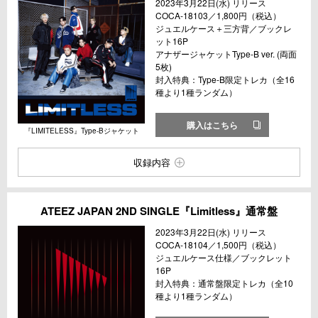
2023年3月22日(水) リリース
COCA-18103／1,800円（税込）
ジュエルケース＋三方背／ブックレ
ット16P
アナザージャケットType-B ver. (両面
5枚)
封入特典：Type-B限定トレカ（全16
種より1種ランダム）
購入はこちら
『LIMITELESS』Type-Bジャケット
収録内容
ATEEZ JAPAN 2ND SINGLE『Limitless』通常盤
2023年3月22日(水) リリース
COCA-18104／1,500円（税込）
ジュエルケース仕様／ブックレット
16P
封入特典：通常盤限定トレカ（全10
種より1種ランダム）