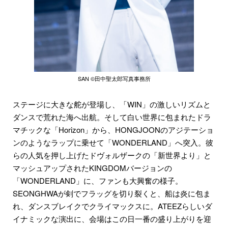
SAN ©田中聖太郎写真事務所
ステージに大きな舵が登場し、「WIN」の激しいリズムと
ダンスで荒れた海へ出航。そして白い世界に包まれたドラ
マチックな「Horizon」から、HONGJOONのアジテーショ
ンのようなラップに乗せて「WONDERLAND」へ突入。彼
らの人気を押し上げたドヴォルザークの「新世界より」と
マッシュアップされたKINGDOMバージョンの
「WONDERLAND」に、ファンも大興奮の様子。
SEONGHWAが剣でフラッグを切り裂くと、船は炎に包ま
れ、ダンスブレイクでクライマックスに。ATEEZらしいダ
イナミックな演出に、会場はこの日一番の盛り上がりを迎