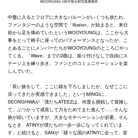
WOOYOUNG ©田中聖太郎写真事務所
中盤に入るとフロアに大きなバルーンがいくつも放たれ、
ファンタジーのような空間で「Illusion」が始まると、来日
前から足を痛めていたというWOOYOUNGは、ここから大
事をとって椅子に座ってのパフォーマンスとなったが、こ
とあるごとにメンバーたちがWOOYOUNGのところにやっ
てくる。「Wave」までの2曲は、振り付けなしで自由にス
テージ上を練り歩き、ファンとのコミュニケーションを楽
しんでいた。
「長い旅をして、ここに錨を下ろしましたが、なぜここに
戻ってきたか実感できました」というMINGIに、
SEONGHWAが「僕たちATEEZは、何度も挑戦して冒険し
て、ぶつかって成長して力をためてまた進んで……そんな
旅が続いていますが、大きなモチベーションが必要。そん
なとき、ATINYが僕たちの一歩一歩になってくれていま
す」と続けると、SANが「様々な国のATINYに会って、皆