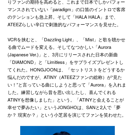
りファンの期待を高めると、これまで日本でしかパフォー
マンスされていない「paradigm」の口笛のイントロで客席
のテンションも急上昇。そして「HALA HALA」まで、
ATEEZらしい辛口で刺激的なパフォーマンスを見せた。
VCRを挟むと、「Dazzling Light」、「Mist」と歌を聴かせ
る曲でムードを変える。そしてなつかしい「Aurora
(Japanese Ver.)」と、3月にリリースされた日本の新曲
「DIAMOND」と「Limitless」をサプライズプレゼントし
てくれた。HONGJOONは、「セットリストをどうするか
悩んだのですが、ATINY（ATEEZファンの総称）が“見た
い！”と言っている曲にしようと思って「Aurora」を入れま
した。練習しながら昔を思い出したし、喜んでくれる
ATINYを想像しました」という。「ATINYと会えることが
幸せで夢みたい」というJONGHOは、SANと2人で「夢
か？ 現実か？」という小芝居を演じてファンを笑わせた。