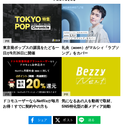
PR
PR
東京発ポップスの源流をたどる一
礼央（aoen）がマルシィ「ラブソ
日が9月26日に開催
ング」をカバー
PR
PR
ドコモユーザーならNetflixが毎月
気になるあの人を動画で取材、
お得！すでに契約中の方も
SNS特化型の新メディア始動