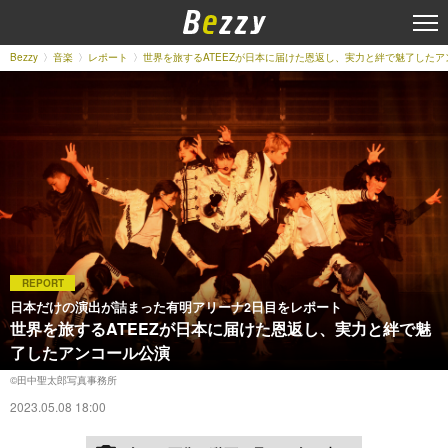
Bezzy
音楽
レポート
世界を旅するATEEZが日本に届けた恩返し、実力と絆で魅了したア
REPORT
日本だけの演出が詰まった有明アリーナ2日目をレポート
世界を旅するATEEZが日本に届けた恩返し、実力と絆で魅
了したアンコール公演
©田中聖太郎写真事務所
2023.05.08 18:00