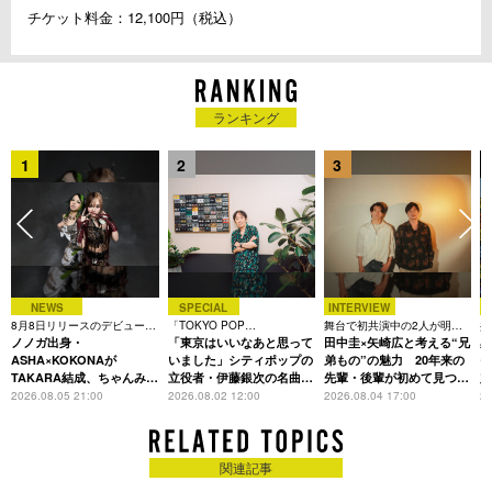
チケット料金：12,100円（税込）
ランキング
1
2
3
NEWS
SPECIAL
INTERVIEW
8月8日リリースのデビュー曲
「TOKYO POP
舞台で初共演中の2人が明か
共
は「Time is money」
ノノガ出身・
CHRONICLE」特集
「東京はいいなあと思って
す、今の自分をつくる恩人の
田中圭×矢崎広と考える“兄
田
存在
ASHA×KOKONAが
いました」シティポップの
弟もの”の魅力 20年来の
モ
TAKARA結成、ちゃんみな
立役者・伊藤銀次の名曲回
先輩・後輩が初めて見つけ
定
主宰レーベル第2弾アーテ
想録
た互いの共通点とは
L
2026.08.05 21:00
2026.08.02 12:00
2026.08.04 17:00
20
ィストに
関連記事