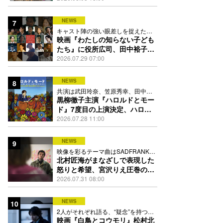
踊る
NEWS
7
キャスト陣の強い眼差しを捉えたポ
スター、本予告も解禁
映画『わたしの知らない子ども
たち』に役所広司、田中裕子、
岡田准一、吉田羊、坂東龍汰ら
2026.07.29 07:00
13人
NEWS
8
共演は武田玲奈、笠原秀幸、田中要
次、井川遥
黒柳徹子主演『ハロルドとモー
ド』7度目の上演決定、ハロル
ド役はKEY TO LIT岩﨑大昇
2026.07.28 11:00
NEWS
9
映像を彩るテーマ曲はSADFRANKが
歌う「愛の讃歌」カバー
北村匠海がまなざしで表現した
怒りと希望、宮沢りえ圧巻の演
技が光る『しびれ』90秒予告解
2026.07.31 08:00
禁
NEWS
10
2人がそれぞれ語る、“疑念”を持つこ
との苦しさとは
映画『白鳥とコウモリ』松村北