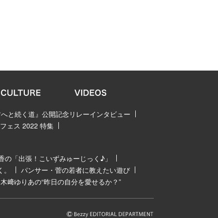
 君へと続く道』公開記念リレーインタビュー
ェス 2022 特集
香の「出張！こいずみゅーじっく♪」
く。
パンサー・菅の若者に教えたい遊び
木﨑ゆりあの“昨日の自分を愛せるか？”