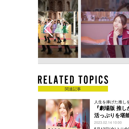
関連記事
人生を捧げた推し
『劇場版 推
活っぷりを堪
2023.02.14 10:00
5月12日(金)よ