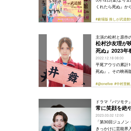
くれたら死ぬ』か
尾アウリの累計10
#劇場版 推しが武道
COMICリュウ」
ごい!2017」オ
にランクインした。
主演の松村と原作
まれている人気作
松村沙友理が映
友理）は、地元・岡山の
死ぬ』2023
href="https://bezz
2022.12.18 08:00
平尾アウリの累計
死ぬ』。その映画版
と原作者の平尾から
#@onefive
#中村里帆
リュウ」（徳間書店
2017」オトコ編
ンクイン。2020
ドラマ『バツモテ
る。ABCテレビの
常に笑顔を絶
れると、原作の再現度の高
2023.03.02 12:00
href="https://bezz
「第30回ジュノ
きっかけに芸能界