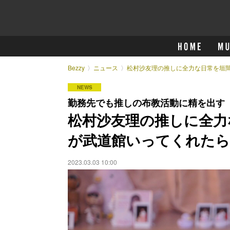
Bezzy
ニュース
松村沙友理の推しに全力な日常を垣間
NEWS
勤務先でも推しの布教活動に精を出す
松村沙友理の推しに全力
が武道館いってくれたら
2023.03.03 10:00