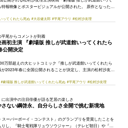
ら特報映像とポスタービジュアルが公開された。 原作となった平
0万部超えの大ヒット同名コミックは、2015年8月より「月刊
館いってくれたら死ぬ
#大谷健太郎
#平尾アウリ
#松村沙友理
（徳間書店）にて連載がスタート。2017年には「このマンガがす
トコ編第12位、第3回「次にくるマンガ大賞」コミックス部門第11位
2020年にはテレビアニメ化もされ、「推し武道」の愛称で親し
の平尾からコメントが到着
品となっている。 物語の主人公・フリーターのえりぴよ（松村沙
画初主演 『劇場版 推しが武道館いってくれたら
マイナー地下アイドル・Ch… <a class="more-link"
年春公開決定
y.jp/2023/02/19103/"></a>
100万部超えの大ヒットコミック『推しが武道館いってくれたら
が2023年春に全国公開されることが決定し、主演の松村沙友理
コメントが到着した。 原作漫画は2015年8月より「月刊COMIC
#劇場版 推しが武道館いってくれたら死ぬ
#平尾アウリ
#松村沙友理
）にて連載がスタート。2017年には「このマンガがすごい！
第12位、第3回「次にくるマンガ大賞」コミックス部門第11位にラ
年にはテレビアニメ化もされ、「推し武道」の愛称で親しまれてい
』に出演中の注目俳優が語る芝居の楽しさ
2022年10月クールドラマ Lにて同名タイトルで初実写ドラマ化さ
やさない綱啓永、自分らしさ全開で挑む新境地
さと、 ”推し活”… <a class="more-link"
y.jp/2022/12/15409/"></a>
ン・スーパーボーイ・コンテスト」のグランプリを受賞したことを
入りし、『騎士竜戦隊リュウソウジャー』（テレビ朝日）や『君