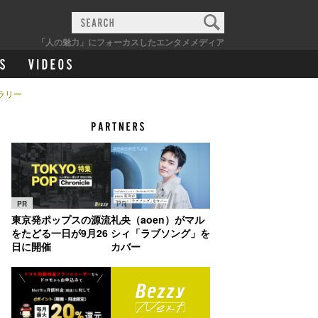
「人の魅力」にフォーカスしたエンタメメディア
ラリー
PR
PR
東京発ポップスの源流
礼央（aoen）がマル
をたどる一日が9月26
シィ「ラブソング」を
日に開催
カバー