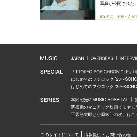
写真が公開された
ピードで重版がかか
#なのに、千輝くんが
ミックを実写映画
橋恭平。ヒロイン
フレッシュなキャ
恋女子・真綾（畑
るところを陸上部の
class="more-link" 
JAPAN
OVERSEAS
INTERV
「TTOKYO POP CHRONICLE」
はじめてのフジロック ’23〜SCHOOL
はじめてのフジロック ’22〜SCHOOL
本間昭光のMUSIC HOSPITAL
関根勤のマニアック映画でモヤモ
玉袋筋太郎と小原綾斗の次、行こ
このサイトについて
情報提供・お問い合わせ