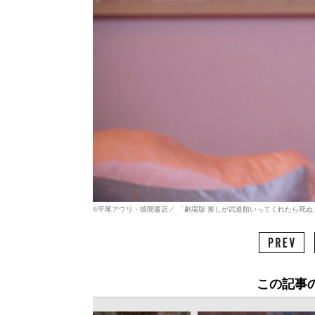
©平尾アウリ・徳間書店／ 「劇場版 推しが武道館いってくれたら死ぬ
この記事