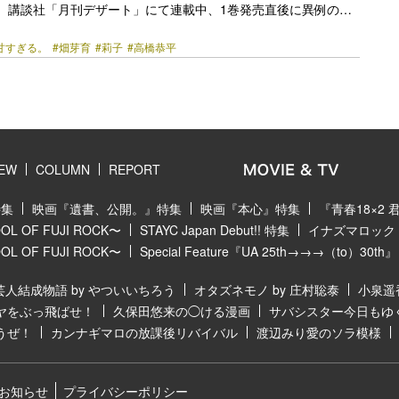
。 講談社「月刊デザート」にて連載中、1巻発売直後に異例のス
り、既刊8巻で260万部を突破中の亜南くじらによる人気同名コ
甘すぎる。
#畑芽育
#莉子
#高橋恭平
化した本作。主人公・千輝彗を演じるのは、「なにわ男子」の高
・真綾役を畑芽育が演じるほか、板垣李光人、莉子、曽田陵介ら
ストが集結した。 人生初の告白に見事に玉砕した高校2年生の失
芽育）。親友の小原知花（莉子）に慰められるも、落ち込んでい
エースで学校一のイケメン・千輝くん（高橋恭平）に見ら… <a
href="https://bezzy.jp/2023/02/20272/"></a>
IEW
COLUMN
REPORT
特集
映画『遺書、公開。』特集
映画『本心』特集
『青春18×2
 OF FUJI ROCK〜
STAYC Japan Debut!! 特集
イナズマロック フ
 OF FUJI ROCK〜
Special Feature『UA 25th→→→（to）30th』
芸人結成物語 by やついいちろう
オタズネモノ by 庄村聡泰
小泉遥
ヤをぶっ飛ばせ！
久保田悠来の◯ける漫画
サバシスター今日もゆ
うぜ！
カンナギマロの放課後リバイバル
渡辺みり愛のソラ模様
お知らせ
プライバシーポリシー