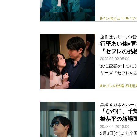
の花になる』（T
月23日(木)に放
ません』では、夫
#インタビュー
#バツ
る新入社員・満井
を感じつつも、か
原作はシリーズ累計
「芝居をするのがつ
行平あい佳×
class="more-link" 
『セフレの品
2023.03.02 05:00
女性読者を中心に
リーズ『セフレの品格
化されることが決定
#セフレの品格
#城定
相手・一樹と一夜
な抄子に一樹が求
レ」だった。 タ
黒縁メガネ＆パーカ
物たちのリアルか
『なのに、千
んだストーリーが大
橋恭平の新場
class="more-link" 
2023.02.28 18:00
3月3日(金)より