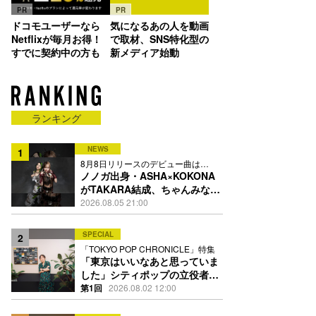
PR
PR
ドコモユーザーなら
気になるあの人を動画
Netflixが毎月お得！
で取材、SNS特化型の
すでに契約中の方も
新メディア始動
ランキング
NEWS
1
8月8日リリースのデビュー曲は
「Time is money」
ノノガ出身・ASHA×KOKONA
がTAKARA結成、ちゃんみな主
宰レーベル第2弾アーティスト
2026.08.05 21:00
に
SPECIAL
2
「TOKYO POP CHRONICLE」特集
「東京はいいなあと思っていま
した」シティポップの立役者・
伊藤銀次の名曲回想録
第1回
2026.08.02 12:00