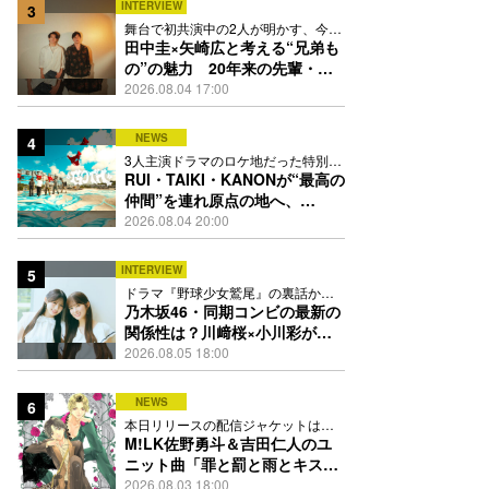
INTERVIEW
3
舞台で初共演中の2人が明かす、今の
自分をつくる恩人の存在
田中圭×矢崎広と考える“兄弟も
の”の魅力 20年来の先輩・後
輩が初めて見つけた互いの共通
2026.08.04 17:00
点とは
NEWS
4
3人主演ドラマのロケ地だった特別な
場所で撮影を敢行
RUI・TAIKI・KANONが“最高の
仲間”を連れ原点の地へ、
STARGLOW「GOTH」ダンス
2026.08.04 20:00
映像公開
INTERVIEW
5
ドラマ『野球少女鷲尾』の裏話から
隠れた素顔にたっぷり迫る
乃木坂46・同期コンビの最新の
関係性は？川﨑桜×小川彩が明
かす互いの推しポイント
2026.08.05 18:00
NEWS
6
本日リリースの配信ジャケットは
PEACH-PITが描き下ろし
M!LK佐野勇斗＆吉田仁人のユ
ニット曲「罪と罰と雨とキス」
MV公開、2人が霧雨と共に舞い
2026.08.03 18:00