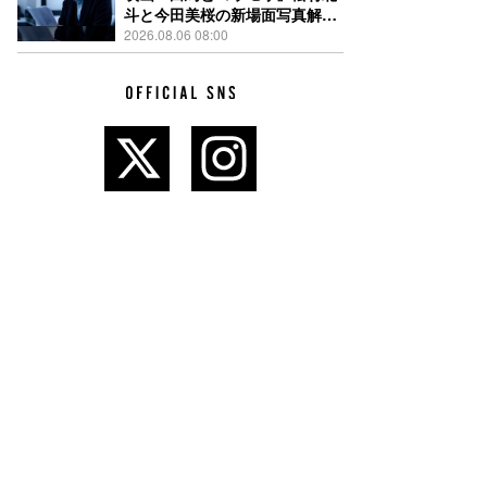
斗と今田美桜の新場面写真解
禁、事件前後で一変する表情捉
2026.08.06 08:00
えた全4点