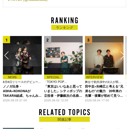
能保障保険」ＣＭソングに起用。7月16日に公開となった細田
守監督映画『竜とそばかすの姫』では、主人公・すずの親友役
で初の声優を担当。11月、ソロシンガーとして活動する伶に、
自身初の楽曲提供を行い、同曲にフィーチャリングで参加。12
月には、ソニーのワイヤレスイヤホン「WF-1000XM4」のCM
ランキング
にも起用された、milet×Aimer×幾田りら「おもかげ (produced
by Vaundy)」でコラボ参加。2022年1月には、ABEMAオリジ
1
2
3
ナル恋愛リアリティーショー『今日、好きになりました。』へ
の書き下ろし楽曲「スパークル」を配信リリース。4月より放
送開始したTBS系 火曜ドラマ『持続可能な恋ですか？～父と娘
の結婚行進曲～』の主題歌「レンズ」はドラマ視聴者のみなら
ず多くの世代の共感を呼び、7月には東京スカパラダイスオー
ケストラとのコラボレーションで「Free Free Free feat.幾田り
NEWS
SPECIAL
INTERVIEW
ら」をリリース、そのMusic Videoではトランペットの演奏を
8月8日リリースのデビュー曲
「TOKYO POP
舞台で初共演中の2人が明か
楽
披露した。2023年1月、NHKドラマ10『大奥』主題歌として
は「Time is money」
ノノガ出身・
CHRONICLE」特集
「東京はいいなあと思って
す、今の自分をつくる恩人の
田中圭×矢崎広と考える“兄
着
T
「蒲公英」を配信リリース。2023年3月には自身で全曲作詞・
存在
ASHA×KOKONAが
いました」シティポップの
弟もの”の魅力 20年来の
表
TAKARA結成、ちゃんみな
立役者・伊藤銀次の名曲回
先輩・後輩が初めて見つけ
m
作曲を行った1stアルバム『Sketch』をリリースし、オリコン
主宰レーベル第2弾アーテ
想録
た互いの共通点とは
2026.08.05 21:00
2026.08.02 12:00
2026.08.04 17:00
20
週間デジタルアルバムランキングで1位を獲得。同年7月には、
ィストに
映画『１秒先の彼』主題歌となる新曲「P.S.」をリリース。自
身初の映画主題歌書き下ろしを担当した。さらに同月、自身初
関連記事
のワンマンツアー『SKETCH』を成功させる。さらに同年9月
より放送されたドラマ『パリピ孔明』では、主人公 英子のメイ