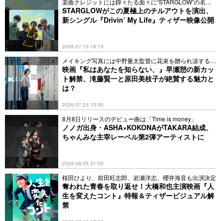
楽曲クレジットには錚々たる面々に“STARGLOW”の名前
ン曲である『DREAMER』を書き下ろし、楽曲提供を行った。
も
STARGLOWがこの夏極上のチルアウトを演出、
そして10月には映画『アナログ』インスパイアソング「With」
新シングル『Drivin’ My Life』ティザー映像公開
を配信リリース。さらに、2024年公開 映画『デッドデッドデ
ーモンズデデデデデストラクション』では、主人公の小山門出
2026.07.13 18:15
役として主演を務め、同じく主演を務めたanoと互いにフィー
チャリング参加をして主題歌を担当し、“ano feat. 幾田りら
メイキング写真には中野量太監督に花束を贈られ涙する姿
も
映画『私はあなたを知らない、』早瀬憩の新カッ
「絶絶絶絶対聖域」”と“幾田りら feat. ano「青春謳歌」”を配
ト解禁、滝藤賢一と原田美枝子が絶賛する魅力と
信リリース。6月には、フジテレビ系『めざましどようび』テ
は？
ーマソング「ハミング」をリリース。9月には、ABEMAオリジ
ナル連続ドラマ『透明なわたしたち』の主題歌を担当し、新曲
2026.07.23 13:00
「Sign」をリリース。2025年4月公開の映画『パリピ孔明 THE
8月8日リリースのデビュー曲は「Time is money」
MOVIE』では、エンディングテーマ「Sing along!!!」を書き下
ノノガ出身・ASHA×KOKONAがTAKARA結成、
ろすなど多方面で話題を振りまいている。
ちゃんみな主宰レーベル第2弾アーティストに
2026.08.05 21:00
桜田ひより、前田旺志郎、岩瀬洋志、櫻井海音も出演決定
奪われた青春を取り返せ！大橋和也主演映画『人
生を変えたコント』特報＆ティザービジュアル解
禁