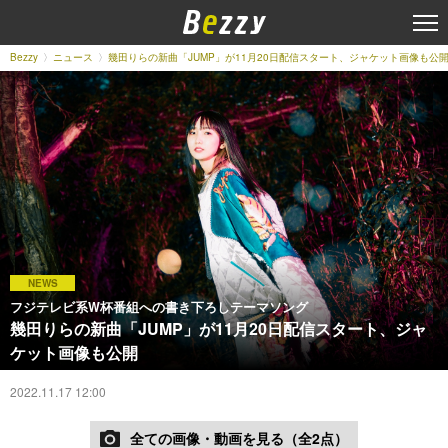
Bezzy
ニュース
幾田りらの新曲「JUMP」が11月20日配信スタート、ジャケット画像も公
NEWS
フジテレビ系W杯番組への書き下ろしテーマソング
幾田りらの新曲「JUMP」が11月20日配信スタート、ジャ
ケット画像も公開
2022.11.17 12:00
全ての画像・動画を見る（全2点）