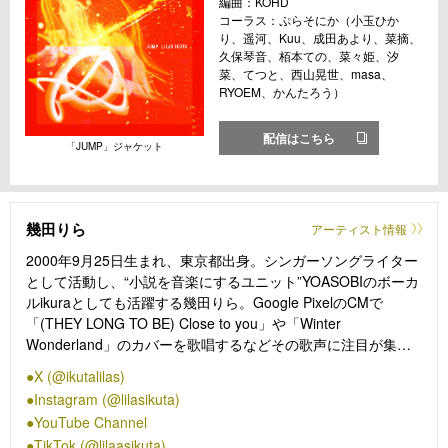
編曲：KOHD
コーラス：ぷらそにか（小玉ひか
り、遥河、Kuu、成田あより、菜摘、
久保琴音、栢本ての、菜々姫、汐
菜、てつと、西山晃世、masa、
RYOEM、かんたろう）
配信はこちら
「JUMP」ジャケット
幾田りら
アーティスト情報
2000年9月25日生まれ、東京都出身。シンガーソングライター
として活動し、“小説を音楽にするユニット”YOASOBIのボーカ
ルikuraとしても活躍する幾田りら。Google PixelのCMで
「(THEY LONG TO BE) Close to you」や「Winter
Wonderland」のカバーを歌唱するなどその歌声に注目が集ま
っており、2020年12月には、伊勢半のコーポレートブランド
X (@ikutalilas)
KISSME映像ドキュメンタリー作品への書き下ろし楽曲「ヒカ
Instagram (@lilasikuta)
リ」を配信リリース。2021年3月に配信リリースした
YouTube Channel
「Answer」は、東京海上日動あんしん生命「あんしん就業不
TikTok (@lilaasikuta)