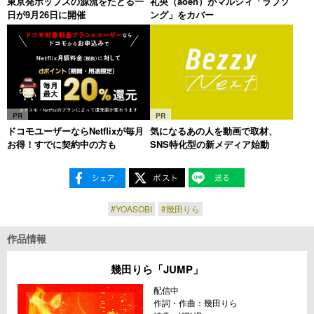
東京発ポップスの源流をたどる一
礼央（aoen）がマルシィ「ラブソ
日が9月26日に開催
ング」をカバー
PR
PR
ドコモユーザーならNetflixが毎月
気になるあの人を動画で取材、
お得！すでに契約中の方も
SNS特化型の新メディア始動
#YOASOBI
#幾田りら
作品情報
幾田りら「JUMP」
配信中
作詞・作曲：幾田りら