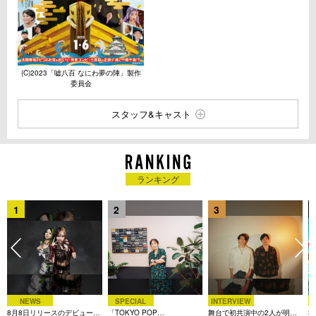
(C)2023「嘘八百 なにわ夢の陣」製作
委員会
スタッフ&キャスト
ランキング
1
2
3
NEWS
SPECIAL
INTERVIEW
8月8日リリースのデビュー曲
「TOKYO POP
舞台で初共演中の2人が明か
3