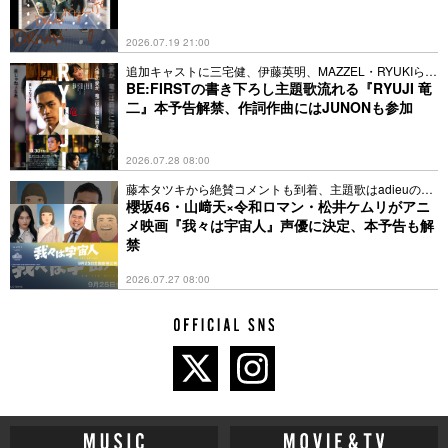
2026.07.19 21:00
追加キャストに三宅健、伊藤英明、MAZZEL・RYUKIら5
名
BE:FIRSTの書き下ろし主題歌流れる『RYUJI 竜
二』本予告解禁、作詞作曲にはJUNONも参加
2026.07.28 08:00
藤本タツキから絶賛コメントも到着、主題歌はadieuの新
曲に
櫻坂46・山﨑天×令和ロマン・松井ケムリがアニ
メ映画『我々は宇宙人』声優に決定、本予告も解
禁
2026.07.27 08:00