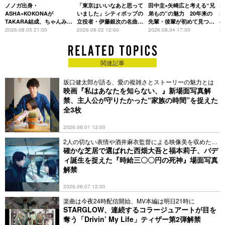
は「Time is money」
ノノガ出身・
CHRONICLE」特集
「東京はいいなあと思って
す、今の自分をつくる恩人の
田中圭×矢崎広と考える“兄
た
R
存在
ASHA×KOKONAが
いました」シティポップの
弟もの”の魅力 20年来の
が
TAKARA結成、ちゃんみな
立役者・伊藤銀次の名曲回
先輩・後輩が初めて見つけ
主宰レーベル第2弾アーテ
想録
た互いの共通点とは
S
2026.08.05 21:00
2026.08.02 12:00
2026.08.04 17:00
20
ィストに
関連記事
坂口健太郎が語る、愛の複雑さとストーリーの魅力とは
映画『私はあなたを知らない、』新場面写真解
禁、主人公が守りたかった“家族の時間”を捉えた
全3枚
2026.08.01 13:00
2人の切ない表情や酒井麻衣監督による映像美を収めた全
4点
確かな芝居で選ばれた⻄畑⼤吾と福本莉⼦、バデ
ィ誕生を捉えた『時給三〇〇円の死神』場面写真
解禁
2026.08.07 12:00
楽曲は今夜24時配信開始、MV本編は明日21時に
STARGLOW、連続するコラージュアートが目を
奪う「Drivin’ My Life」ティザー第2弾解禁