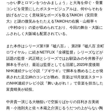
っかい夢とロマンをつかみましょう」と大海を仰ぐ・骨董
コンビを背景にしたポスタービジュアルは、何やらそれを
妨げるがごとく意味深なポーズを取るTAIKOH（安田章
大）と謎の微笑みをたたえるTAIKOHの右腕・山根寧々
（中村ゆり）の姿が収められており、今回の舞台・大阪に
ふさわしく大阪城も配置されている。
また本作はシリーズ第1弾『嘘八百』、第2弾『嘘八百 京町
ロワイヤル』に続きNETFLIX『全裸監督』シリーズなどが
話題の監督・武正晴とシリーズではお馴染みの今井雅子が
脚本を手がけ、最近は監督としても活躍し2023年度後期
NHK連続テレビ小説『ブギウギ』で脚本を務めることが発
表された足立紳のコンビが務め、音楽は10月放送スタート
のNHK連続テレビ小説『舞いあがれ！』で音楽を担当した
富貴晴美が続投。
中井貴一演じる大物狙いで空振りばかりの目利き古美術
商・小池則夫と佐々木蔵之介演じるうだつの上がらない陶