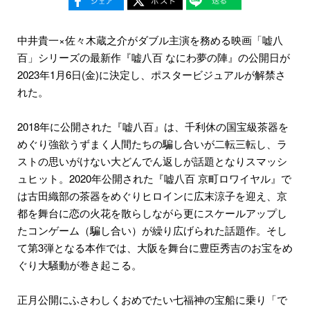
中井貴一×佐々木蔵之介がダブル主演を務める映画「嘘八
百」シリーズの最新作『嘘八百 なにわ夢の陣』の公開日が
2023年1月6日(金)に決定し、ポスタービジュアルが解禁さ
れた。
2018年に公開された『嘘八百』は、千利休の国宝級茶器を
めぐり強欲うずまく人間たちの騙し合いが二転三転し、ラ
ストの思いがけない大どんでん返しが話題となりスマッシ
ュヒット。2020年公開された『嘘八百 京町ロワイヤル』で
は古田織部の茶器をめぐりヒロインに広末涼子を迎え、京
都を舞台に恋の火花を散らしながら更にスケールアップし
たコンゲーム（騙し合い）が繰り広げられた話題作。そし
て第3弾となる本作では、大阪を舞台に豊臣秀吉のお宝をめ
ぐり大騒動が巻き起こる。
正月公開にふさわしくおめでたい七福神の宝船に乗り「で