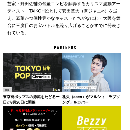
芸家・野田佐輔の骨董コンビを翻弄するカリスマ波動アー
ティスト・TAIKOH役として安田章大（関ジャニ∞）を迎
え、豪華かつ個性豊かなキャストたちがなにわ・大阪を舞
台に三度目のお宝バトルを繰り広げることがすでに発表さ
れている。
PR
PR
東京発ポップスの源流をたどる一
礼央（aoen）がマルシィ「ラブソ
日が9月26日に開催
ング」をカバー