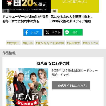
PR
PR
ドコモユーザーならNetflixが毎月
気になるあの人を動画で取材、
お得！すでに契約中の方も
SNS特化型の新メディア始動
#中井貴一
#嘘八百
#嘘八百 なにわ夢の陣
#安田章大
#関ジャニ∞
作品情報
嘘八百 なにわ夢の陣
2023年1月6日(金)全国ロードショー
配給：ギャガ
公式サイトはこちら