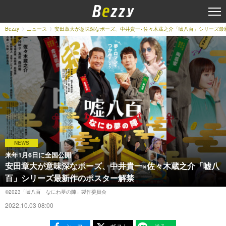
Bezzy
ニュース
安田章大が意味深なポーズ、中井貴一×佐々木蔵之介「嘘八百」シリーズ最
NEWS
来年1月6日に全国公開
安田章大が意味深なポーズ、中井貴一×佐々木蔵之介「嘘八
百」シリーズ最新作のポスター解禁
©2023「嘘八百 なにわ夢の陣」製作委員会
2022.10.03 08:00