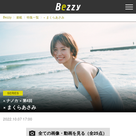
Bezzy
連載
特集一覧
× まくらあさみ
SERIES
× ナノカ ×
第4回
× まくらあさみ
2022.10.07 17:00
全ての画像・動画を見る（全25点）