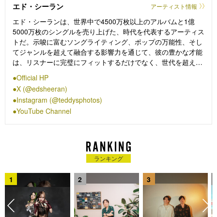
エド・シーラン
ド史上最大規模のジャパン・ツアー【THE 1975 AT THEIR
アーティスト情報
VERY BEST JAPAN 2023】を大成功に終え、東京・横浜・名
エド・シーランは、世界中で4500万枚以上のアルバムと1億
古屋・大阪の4都市にて開催された全5公演のチケットは完売
5000万枚のシングルを売り上げた、時代を代表するアーティス
（一部追加席の販売あり）、計4万2千人を動員する大規模なツ
トだ。示唆に富むソングライティング、ポップの万能性、そし
アーとなった。また同時期に東京・原宿で開催したポップアッ
てジャンルを超えて融合する影響力を通じて、彼の豊かな才能
プショップは連日長蛇の列が出来るなど、大盛況となった。
は、リスナーに完璧にフィットするだけでなく、世代を超えて
魅了する。
Official HP
2010年、当時気に入ったグライム系アーティストをフィーチャ
X (@edsheeran)
ーした8曲入りEP『No.5 Collaborations Project』でUKサーキ
Instagram (@teddysphotos)
ットに登場して以来、その比類なきソングクラフトと多様性に
YouTube Channel
よって世界中のファンと共鳴し合ってきた。そして現在、
『+』（2011年）、『x』（2014年）、『÷』（2017年）、
『No.6 Collaborations Project』（2019年）、そして『=』
（2021年）と5作連続で全英No.1アルバムとなり、エドは地球
上で最も人気があるポップスターの1人としてその地位を再確
ランキング
認し続けている。
1
2
3
彼の大ヒットとなった3枚目のスタジオ・アルバム『÷』は、現
在もイギリスで男性アーティストによる史上最速の売り上げを
記録しており、リード・シングル「Shape of You」は、Spotify
史上最もストリームされた楽曲としての地位を維持している。