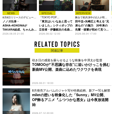
2019年末、2010年から2019年の間、英国の公式シングルおよ
NEWS
SPECIAL
INTERVIEW
びアルバム・チャート全体で最多No.1を獲得するなど、母国英
8月8日リリースのデビュー曲
「TOKYO POP
舞台で初共演中の2人が明か
3
国で数々の功績を残し、オフィシャル・チャート・カンパニー
は「Time is money」
ノノガ出身・
CHRONICLE」特集
「東京はいいなあと思って
す、今の自分をつくる恩人の
田中圭×矢崎広と考える“兄
た
R
初の「No.1 Artist of the Decade」賞を授与されていた。最近
存在
ASHA×KOKONAが
いました」シティポップの
弟もの”の魅力 20年来の
が
TAKARA結成、ちゃんみな
立役者・伊藤銀次の名曲回
先輩・後輩が初めて見つけ
では、イギリスのシングル・チャートで52週（通年）1位を獲
主宰レーベル第2弾アーテ
想録
た互いの共通点とは
S
2026.08.05 21:00
2026.08.02 12:00
2026.08.04 17:00
20
得した最初のイギリス人ソロ・アーティストとなり、オフィシ
ィストに
ャル・チャート・カンパニーでも新たな偉業を達成している。
関連記事
昨年10月に発売された新作アルバム『=』のリリースに先立
ち、「Bad Habits」で（これまで2022年で最も売れた全英
幼き日の感覚を蘇らせるような映像を中澤太が監督
No.1シングル）と「Shivers」という2曲の全英シングルNo.1を
TOMOOが“不思議な存在”に追いかけっこを挑む
獲得し、2曲合わせて15週間にわたり全英公式シングル・チャ
新曲MV公開、楽曲に込めたワクワクを表現
ートの上位に君臨していた。さらに、『=』はリリース以来、
世界中で300万枚以上を売り上げ、2022年度グラミー賞の＜ソ
2026.08.01 18:00
ング・オブ・ザ・イヤー＞にもノミネート、2022年度ビルボー
ド・ミュージック・アワードでは9部門にノミネートされ、＜
8月発売アルバムのジャケ写や特典絵柄、新アー写も解禁
miletの想いを映像化した「Sunny」MV公開、
トップ・ビルボード・グローバル・アーティスト＞を受賞し
OP飾るアニメ『ふつつかな悪女』は今夜放送開
た。
始
彼が21世紀の人気アーティストの1人となったのは、彼の音楽
2026.07.12 20:00