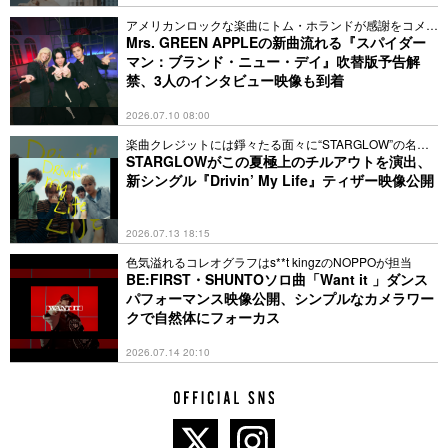
作品の成功だけではない。大きな会場を、彼の初めてステージ
アメリカンロックな楽曲にトム・ホランドが感謝をコメン
となったパブのバックルームに変えてしまう神秘的な能力を持
ト
Mrs. GREEN APPLEの新曲流れる『スパイダー
つエドは、2015年に、バンドなしで、ギターとループペダルだ
マン：ブランド・ニュー・デイ』吹替版予告解
けで、ウェンブリー・スタジアムを3夜連続でソールドアウト
禁、3人のインタビュー映像も到着
にして史上初のソロ・アーティストとなり、歴史を刻んでい
た。2019年の夏、2年にわたる大規模なディバイド・ツアーで
2026.07.10 08:00
史上最も観客動員数の多いツアーとなり、再び歴史に名を刻
楽曲クレジットには錚々たる面々に“STARGLOW”の名前
む。そして今年はウェンブリー・スタジアムで5夜にわたって
も
STARGLOWがこの夏極上のチルアウトを演出、
行われる「+ - = ÷ x Tour」（マスマティクス・ツアー）が控え
新シングル『Drivin’ My Life』ティザー映像公開
ている。
2026.07.13 18:15
https://wmg.jp/edsheeran/profile/
色気溢れるコレオグラフはs**t kingzのNOPPOが担当
BE:FIRST・SHUNTOソロ曲「Want it 」ダンス
パフォーマンス映像公開、シンプルなカメラワー
クで自然体にフォーカス
2026.07.14 20:10