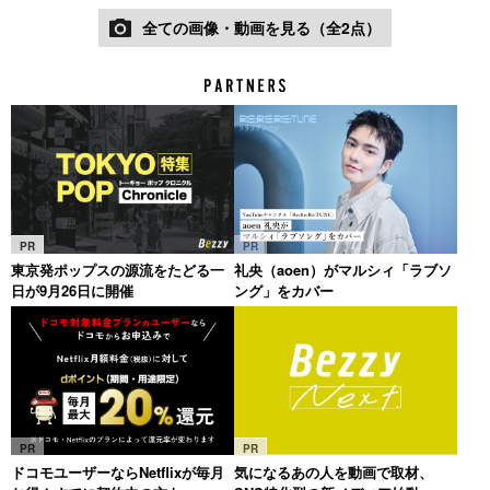
全ての画像・動画を見る（全2点）
PR
PR
東京発ポップスの源流をたどる一
礼央（aoen）がマルシィ「ラブソ
日が9月26日に開催
ング」をカバー
PR
PR
ドコモユーザーならNetflixが毎月
気になるあの人を動画で取材、