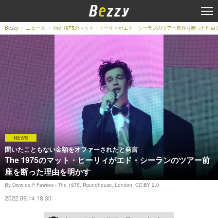
Bezzy
ニュース
The 1975のマット・ヒーリィがエド・シーランのツアー前座を断った理由
NEWS
聞いたこともない金額をオファーされたと発言
The 1975のマット・ヒーリィがエド・シーランのツアー前
座を断った理由を明かす
By Drew de F Fawkes - The 1975, Roundhouse, London, CC BY 2.0
2022.09.14 18:30