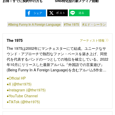
お得！すでに契約中の方も
SNS特化型の新メディア始動
#Being Funny In A Foreign Language
#The 1975
#エド・シーラン
The 1975
アーティスト情報
The 1975は2002年にマンチェスターにて結成。ユニークなサ
ウンド・アプローチで熱烈なファン・ベースを築き上げ、同世
代を代表するバンドの一つとしての地位を確立している。2022
年10月にリリースした最新アルバム『外国語での言葉遊び』
(Being Funny In A Foreign Language)を含むアルバム5作全て
が連続で全英アルバム・チャート1位を獲得。
Official HP
X (@the1975)
毎年東京・大阪で開催されている、ロック・フェスティバル
Instagram (@the1975)
「サマーソニック」には過去5回出演しており、2013年
YouTube Channel
(SONIC STAGE)、2014年(MARINE STAGE)、2016年(SONIC
TikTok (@the1975)
STAGEトリ)、2019年(MARINE STAGE 2ndヘッドライナー)、
そして2022年には初めてのヘッドライナーでの出演を果たし
た。そして今年4月には、キャリア最高潮にして迎えた、バン