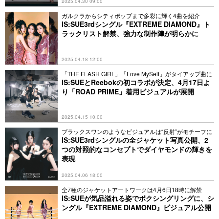
2025.04.30 09:00
ガルクラからシティポップまで多彩に輝く4曲を紹介
IS:SUE3rdシングル『EXTREME DIAMOND』ト
ラックリスト解禁、強力な制作陣が明らかに
2025.04.18 12:00
「THE FLASH GIRL」「Love MySelf」がタイアップ曲に
IS:SUEとReebokの初コラボが決定、4月17日よ
り「ROAD PRIME」着用ビジュアルが展開
2025.04.15 10:00
ブラックスワンのようなビジュアルは“反射”がモチーフに
IS:SUE3rdシングルの全ジャケット写真公開、2
つの対照的なコンセプトでダイヤモンドの輝きを
表現
2025.04.06 18:00
全7種のジャケットアートワークは4月6日18時に解禁
IS:SUEが気品溢れる姿でボクシングリングに、シ
ングル『EXTREME DIAMOND』ビジュアル公開