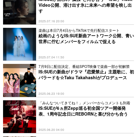
Video公開、溶け出す氷に未来への希望を映し出
す
2025.07.16 20:00
楽曲は本日7月4日からTikTokで先行配信スタート
絵画のようなIS:SUE新曲アートワーク公開、青い
世界に佇むメンバーをフィルムで捉える
2025.07.04 11:50
7月9日に配信決定、番組SPOT映像で楽曲一部が初解禁
IS:SUEの新曲がドラマ『恋愛禁止』主題歌に、初
バラードを☆Taku Takahashiがプロデュース
2025.06.23 19:00
「みんなついてきてね！」メンバーからコメントも到着
IS:SUEが6ヵ所Zepp巡る初全国ツアー開催発
表、1周年記念日にREBORNと喜び分かち合う
2025.06.20 04:00