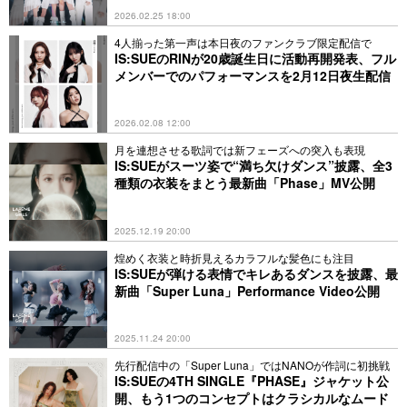
2026.02.25 18:00
4人揃った第一声は本日夜のファンクラブ限定配信で
IS:SUEのRINが20歳誕生日に活動再開発表、フル
メンバーでのパフォーマンスを2月12日夜生配信
2026.02.08 12:00
月を連想させる歌詞では新フェーズへの突入も表現
IS:SUEがスーツ姿で“満ち欠けダンス”披露、全3
種類の衣装をまとう最新曲「Phase」MV公開
2025.12.19 20:00
煌めく衣装と時折見えるカラフルな髪色にも注目
IS:SUEが弾ける表情でキレあるダンスを披露、最
新曲「Super Luna」Performance Video公開
2025.11.24 20:00
先行配信中の「Super Luna」ではNANOが作詞に初挑戦
IS:SUEの4TH SINGLE『PHASE』ジャケット公
開、もう1つのコンセプトはクラシカルなムード