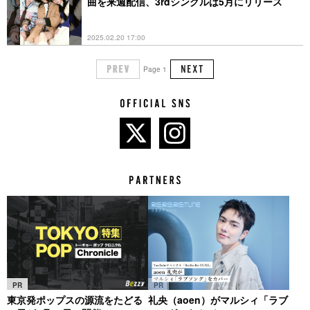
曲を来週配信、3rdシングルは5月にリリース
2025.02.20 17:00
Page 1
PR
PR
東京発ポップスの源流をたどる
礼央（aoen）がマルシィ「ラブ