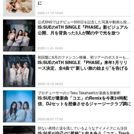
に
2025.11.13 12:00
公式SNSではデビュー500日を記念した写真や動画も投稿
中
IS:SUEの4TH SINGLE『PHASE』新ビジュアル
公開、月を背負った3人が闇の中で光を放つ
2025.11.01 19:00
初回盤に6月のファンコン映像、初ツアーのポスターも解
禁
IS:SUEの4TH SINGLE 『PHASE』来年1月リリ
ース決定、全4曲で“新しい旅の始まり”を告げる
2025.10.15 18:00
プロデューサーの☆Taku Takahashiが楽曲を新解釈
IS:SUEが最新曲「コエ」のRemixを今夜24時配
信、DJセットを想像させるジャージークラブ調に
2025.08.07 17:00
切ない表情と涙を流しているようなアイメイクにも注目
IS:SUEが自己の“孤独”と向き合う「コエ」Track