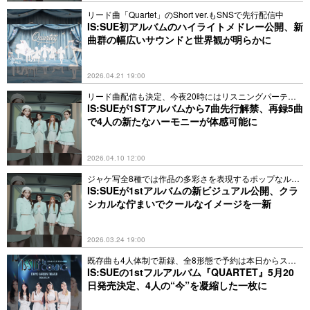
リード曲「Quartet」のShort ver.もSNSで先行配信中
IS:SUE初アルバムのハイライトメドレー公開、新
曲群の幅広いサウンドと世界観が明らかに
2026.04.21 19:00
リード曲配信も決定、今夜20時にはリスニングパーティ
ーも
IS:SUEが1STアルバムから7曲先行解禁、再録5曲
で4人の新たなハーモニーが体感可能に
2026.04.10 12:00
ジャケ写全8種では作品の多彩さを表現するポップなルッ
クも
IS:SUEが1stアルバムの新ビジュアル公開、クラ
シカルな佇まいでクールなイメージを一新
2026.03.24 19:00
既存曲も4人体制で新録、全8形態で予約は本日からスタ
ート
IS:SUEの1stフルアルバム『QUARTET』5月20
日発売決定、4人の“今”を凝縮した一枚に