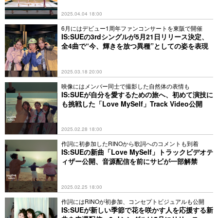
2025.04.04 18:00
6月にはデビュー1周年ファンコンサートを東阪で開催
IS:SUEの3rdシングルが5月21日リリース決定、
全4曲で“今、輝きを放つ異種”としての姿を表現
2025.03.18 20:00
映像にはメンバー同士で撮影した自然体の表情も
IS:SUEが自分を愛するための旅へ、初めて演技に
も挑戦した「Love MySelf」Track Video公開
2025.02.28 18:00
作詞に初参加したRINOから歌詞へのコメントも到着
IS:SUEの新曲「Love MySelf」トラックビデオテ
ィザー公開、音源配信を前にサビが一部解禁
2025.02.25 18:00
作詞にはRINOが初参加、コンセプトビジュアルも公開
IS:SUEが新しい季節で花を咲かす人を応援する新