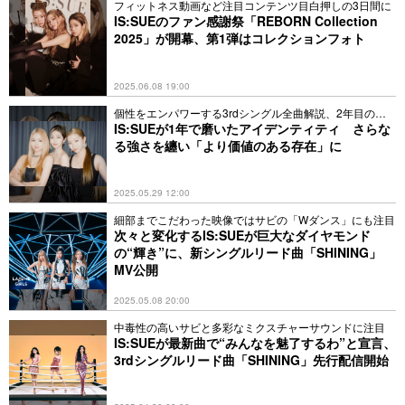
フィットネス動画など注目コンテンツ目白押しの3日間に
IS:SUEのファン感謝祭「REBORN Collection
2025」が開幕、第1弾はコレクションフォト
2025.06.08 19:00
個性をエンパワーする3rdシングル全曲解説、2年目の抱
負も
IS:SUEが1年で磨いたアイデンティティ さらな
る強さを纏い「より価値のある存在」に
2025.05.29 12:00
細部までこだわった映像ではサビの「Wダンス」にも注目
次々と変化するIS:SUEが巨大なダイヤモンド
の“輝き”に、新シングルリード曲「SHINING」
MV公開
2025.05.08 20:00
中毒性の高いサビと多彩なミクスチャーサウンドに注目
IS:SUEが最新曲で“みんなを魅了するわ”と宣言、
3rdシングルリード曲「SHINING」先行配信開始