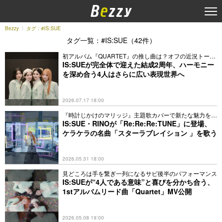
Bezzy
タグ：#IS:SUE
タグ一覧：#IS:SUE（42件）
初アルバム『QUARTET』の推し曲は？オフの近況トーク
も
IS:SUEが完全体で迎えた結成2周年、ハーモニー
を深め合う4人はさらに広い表現世界へ
2026.07.17 18:00
『時計じかけのマリッジ』主題歌カバーで新たな魅力を表
現
IS:SUE・RINOが「Re:Re:Re:TUNE」に登場、
ケラケラの名曲「スターラブレイション 」を歌う
2026.05.31 18:00
見どころは手を繋ぎ一列になるサビ後半のパフォーマンス
IS:SUEが“4人である意味”と喜びを分かち合う、
1stアルバムリード曲「Quartet」MV公開
2026.05.08 19:00