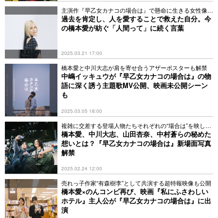
主演作『早乙女カナコの場合は』で懸命に生きる女性像を
体現
過去を肯定し、人を愛することで救えた自分。今
の橋本愛が紡ぐ「人間って」に続く言葉
2025.03.21 17:00
橋本愛と中川大志が肩を寄せ合うアザーポスターも解禁
中嶋イッキュウが『早乙女カナコの場合は』の物
語に深く誘う主題歌MV公開、映画未公開シーン
も
2025.03.05 18:00
複雑に交差する登場人物たちそれぞれの“場合は”を映し出
す
橋本愛、中川大志、山田杏奈、中村蒼らの秘めた
想いとは？『早乙女カナコの場合は』新場面写真
解禁
2025.02.24 12:00
売れっ子作家“有森樹李”として共演する超特報映像も公開
橋本愛×のんコンビ再び、映画『私にふさわしい
ホテル』主人公が『早⼄⼥カナコの場合は』に出
演