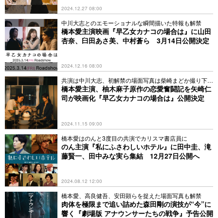
2024.12.27 08:00
中川大志とのエモーショナルな瞬間描いた特報も解禁
橋本愛主演映画『早乙女カナコの場合は』に山田
杏奈、臼田あさ美、中村蒼ら 3月14日公開決定
2024.12.16 08:00
共演は中川大志、初解禁の場面写真は柴崎まどか撮り下ろ
し
橋本愛主演、柚木麻子原作の恋愛奮闘記を矢崎仁
司が映画化『早乙女カナコの場合は』公開決定
2024.11.15 09:00
橋本愛はのんと3度目の共演でカリスマ書店員に
のん主演『私にふさわしいホテル』に田中圭、滝
藤賢一、田中みな実ら集結 12月27日公開へ
2024.08.12 12:00
橋本愛、高良健吾、安田顕らを捉えた場面写真も解禁
肉体を極限まで追い詰めた森田剛の演技が“今”に
響く『劇場版 アナウンサーたちの戦争』予告公開