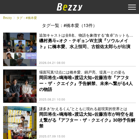
Bezzy
タグ：#橋本愛
タグ一覧：#橋本愛（13件）
追加キャストは全8名、物語を象徴する“食卓”カットも解
禁
磯村勇斗×オク・テギョンW主演『ソウルメイ
ト』に橋本愛、水上恒司、古舘佑太郎らが出演
2026.04.21 08:00
場面写真12点には橋本愛、錦戸亮、堤真一との姿も
岡田将生×鳴海唯×渡辺大知×佐藤浩市『アフタ
ー・ザ・クエイク』予告解禁、未来へ繋がる4人
の物語
2025.08.21 10:00
謎多き“かえるくん”とともに現れる超現実的世界とは
岡田将生×鳴海唯×渡辺大知×佐藤浩市が時空を超
え繋がる『アフター・ザ・クエイク』30秒予告解
禁
2025.07.09 15:00