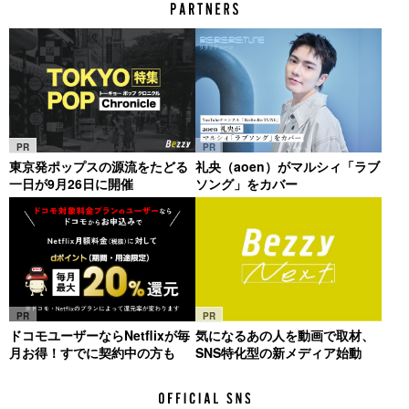
PR
PR
東京発ポップスの源流をたどる
礼央（aoen）がマルシィ「ラブ
一日が9月26日に開催
ソング」をカバー
PR
PR
ドコモユーザーならNetflixが毎
気になるあの人を動画で取材、
月お得！すでに契約中の方も
SNS特化型の新メディア始動