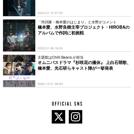
2024.07.12 07:00
「作詞家・橋本愛のはじまり」と水野がコメント
橋本愛、水野良樹主宰プロジェクト・HIROBAの
アルバムで作詞に初挑戦
2023.01.06 18:00
主題歌はChilli Beans.が担当
オムニバスドラマ『杉咲花の撮休』 上白石萌歌、
橋本愛、光石研らキャスト陣が一挙発表
2022.12.21 08:00