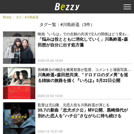
Bezzy
タグ：#川島鈴遥
タグ一覧：#川島鈴遥（3件）
映画『いろは』での念願の共演で2人の関係はどう変わっ
た？
「悩みは役とともに消化していく」川島鈴遥×森
田想が自分に出す処方箋
2026.05.28 18:00
長崎舞台の物語を横尾初喜が監督、コメントと場面写真解
禁
川島鈴遥×森田想共演、“ドロドロのダメ男”を巡
る姉妹の旅路を描く『いろは』5月22日公開
2026.03.03 18:00
監督は児山隆、元恋人役を川島鈴遥が演じる
35.7の新曲「忠犬ボク公」MV公開、黒崎煌代が
別れた恋人を“ハチ公”さながらに待ち続ける
2024.12.18 21:00