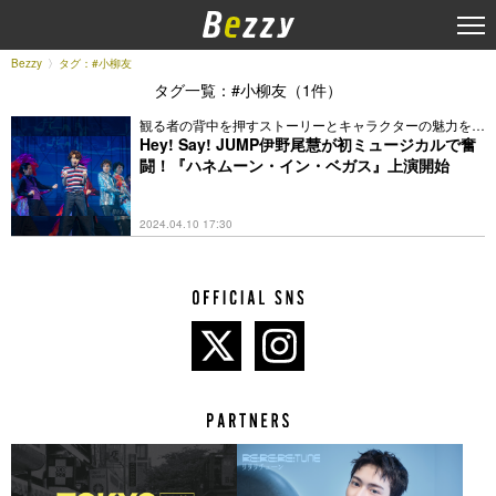
Bezzy
タグ：#小柳友
タグ一覧：#小柳友（1件）
観る者の背中を押すストーリーとキャラクターの魅力を解
説
Hey! Say! JUMP伊野尾慧が初ミュージカルで奮
闘！『ハネムーン・イン・ベガス』上演開始
2024.04.10 17:30