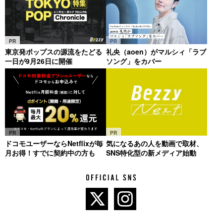
PR
PR
東京発ポップスの源流をたどる
礼央（aoen）がマルシィ「ラブ
一日が9月26日に開催
ソング」をカバー
PR
PR
ドコモユーザーならNetflixが毎
気になるあの人を動画で取材、
月お得！すでに契約中の方も
SNS特化型の新メディア始動