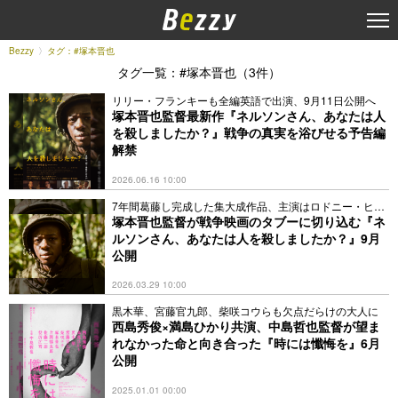
Bezzy
タグ：#塚本晋也
タグ一覧：#塚本晋也（3件）
リリー・フランキーも全編英語で出演、9月11日公開へ
塚本晋也監督最新作『ネルソンさん、あなたは人
を殺しましたか？』戦争の真実を浴びせる予告編
解禁
2026.06.16 10:00
7年間葛藤し完成した集大成作品、主演はロドニー・ヒッ
クス
塚本晋也監督が戦争映画のタブーに切り込む『ネ
ルソンさん、あなたは人を殺しましたか？』9月
公開
2026.03.29 10:00
黒木華、宮藤官九郎、柴咲コウらも欠点だらけの大人に
西島秀俊×満島ひかり共演、中島哲也監督が望ま
れなかった命と向き合った『時には懺悔を』6月
公開
2025.01.01 00:00