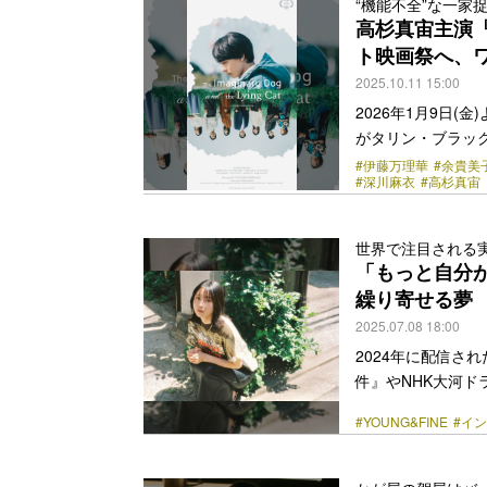
“機能不全”な一家
ー賞脚本賞を受賞
高杉真宙主演
手紙を書き続ける長
ト映画祭へ、
class="more-link" 
2025.10.11 15:00
2026年1月9日
がタリン・ブラッ
ドプレミア上映の
#伊藤万理華
#余貴美
#深川麻衣
#高杉真宙
全”な一家・羽猫
屋大賞にノミネー
森ガキ侑大、脚本
世界で注目される
友恵が務める。そ
「もっと自分
ガキ監督が丁寧に紡
繰り寄せる夢
class="more-link" 
2025.07.08 18:00
2024年に配信さ
件』やNHK大河
里祐香。俳優デビ
#YOUNG&FINE
#イ
のが、まさに花開
『YOUNG&FI
く女教師を演じた