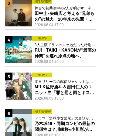
INTERVIEW
3
舞台で初共演中の2人が明かす、今の
自分をつくる恩人の存在
田中圭×矢崎広と考える“兄弟も
の”の魅力 20年来の先輩・後
輩が初めて見つけた互いの共通
2026.08.04 17:00
点とは
NEWS
4
3人主演ドラマのロケ地だった特別な
場所で撮影を敢行
RUI・TAIKI・KANONが“最高の
仲間”を連れ原点の地へ、
STARGLOW「GOTH」ダンス
2026.08.04 20:00
映像公開
NEWS
5
本日リリースの配信ジャケットは
PEACH-PITが描き下ろし
M!LK佐野勇斗＆吉田仁人のユ
ニット曲「罪と罰と雨とキス」
MV公開、2人が霧雨と共に舞い
2026.08.03 18:00
踊る
INTERVIEW
6
ドラマ『野球少女鷲尾』の裏話から
隠れた素顔にたっぷり迫る
乃木坂46・同期コンビの最新の
関係性は？川﨑桜×小川彩が明
かす互いの推しポイント
2026.08.05 18:00