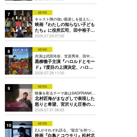
NEWS
7
キャスト陣の強い眼差しを捉えたポ
スター、本予告も解禁
映画『わたしの知らない子ども
たち』に役所広司、田中裕子、
岡田准一、吉田羊、坂東龍汰ら
2026.07.29 07:00
13人
NEWS
8
共演は武田玲奈、笠原秀幸、田中要
次、井川遥
黒柳徹子主演『ハロルドとモー
ド』7度目の上演決定、ハロル
ド役はKEY TO LIT岩﨑大昇
2026.07.28 11:00
NEWS
9
映像を彩るテーマ曲はSADFRANKが
歌う「愛の讃歌」カバー
北村匠海がまなざしで表現した
怒りと希望、宮沢りえ圧巻の演
技が光る『しびれ』90秒予告解
2026.07.31 08:00
禁
NEWS
10
2人がそれぞれ語る、“疑念”を持つこ
との苦しさとは
映画『白鳥とコウモリ』松村北