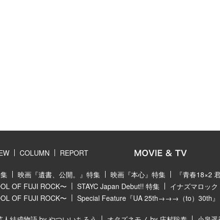
IEW
COLUMN
REPORT
特集
映画『遺書、公開。』特集
映画『本心』特集
『青春18×2
 OF FUJI ROCK〜
STAYC Japan Debut!! 特集
イナズマロック フ
 OF FUJI ROCK〜
Special Feature『UA 25th→→→（to）30th』
芸人結成物語 by やついいちろう
オタズネモノ by 庄村聡泰
小泉遥