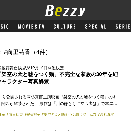
：#向里祐香（4件）
披露舞台挨拶が12月10日開催決定
『架空の犬と嘘をつく猫』不完全な家族の30年を紐
キャラクター写真解禁
(金)より公開される高杉真宙主演映画『架空の犬と嘘をつく猫』のキ
相関図が解禁された。 原作は『川のほとりに立つ者は』で本屋大
れた寺地はるなの同名小説。弟の死により現実を見なくなった母
理華
#向里祐香
#安藤裕子
#架空の犬と嘘をつく猫
#深川麻衣
#高杉真宙
誰もが”不都合な真実“から目をそらし、それぞれの嘘を重ねなが
している“機能不全”の羽猫家の約30年間を描く。監督は『愛に
画祭を沸かせた森ガキ侑大、脚本は『浅田家！』で日本アカデミ