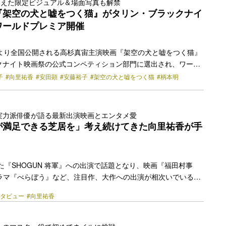
捉えた限定ビジュアル＆場面写真も解禁
した菅野友恵が務める。 高杉真宙が演じるのは、母のために嘘の
『架空の犬と嘘をつく猫』がタリン・ブラックナイ
男・羽猫山吹。また、山吹の幼馴染で恋人となる佐… <a
ワールドプレミア開催
href="https://bezzy.jp/2025/11/77450/"></a>
(金)より全国公開される高杉真宙主演映画『架空の犬と嘘をつく猫』
クナイト映画祭の公式コンペティション部門に選出され、ワール
開催が決定した。 本作は、嘘を重ねながら共に暮らす“機能不
子
#向里祐香
#安田顕
#安藤裕子
#架空の犬と嘘をつく猫
#柄本明
家の約30年間を描いた物語。原作は『川のほとりに立つ者は』で本
トされた寺地はるなの同名小説で、監督を『愛に乱暴』（24）の
を『浅田家！』（20）で日本アカデミー賞脚本賞を受賞した菅野
実力派俳優が語る最新出演映画とエンタメ愛
して不完全でやっかいで、でもどこか愛おしい家族のかたちを森
が満足できる芝居を」考え続けてきた向里祐香が手
ぐ。 物語の中心にいるのは、事故で次男を亡くして… <a
href="https://bezzy.jp/2025/10/75479/"></a>
れた『SHOGUN 将軍』への出演で話題となり、映画『福田村事
ドラマ『べらぼう』など、注目作、大作への出演が相次いでいる向
ューから10数年経った今、長いキャリアの中で積み重ねてきたも
ンタビュー
#向里祐香
いている状況といえそうだ。 山本直樹の同名マンガが原作の
NE』では、海沿いの街に現れ、主人公の男子高校生と仲良くなってい
彼女。最新作について、近年大きな変化を見せている自身を取り