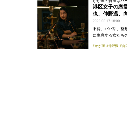
かが屋の賀屋はバ
巻く環境について
港区女子の恋
る彼女の素顔に迫る。
也、仲野温、
link" href="https:/
2023.02.17 18:00
不倫、パパ活、整
に生息する女たち
な夜は誰のせい？』
#かが屋
#仲野温
#向
の中村ゆりか、第
に続き、新たにキ
ントが到着した。
振り回す美容外科
営するマスター・グ
class="more-link" 