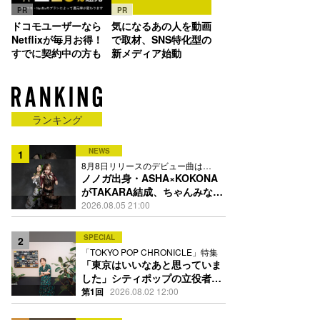
PR
PR
ドコモユーザーなら
気になるあの人を動画
Netflixが毎月お得！
で取材、SNS特化型の
すでに契約中の方も
新メディア始動
ランキング
NEWS
1
8月8日リリースのデビュー曲は
「Time is money」
ノノガ出身・ASHA×KOKONA
がTAKARA結成、ちゃんみな主
宰レーベル第2弾アーティスト
2026.08.05 21:00
に
SPECIAL
2
「TOKYO POP CHRONICLE」特集
「東京はいいなあと思っていま
した」シティポップの立役者・
伊藤銀次の名曲回想録
第1回
2026.08.02 12:00