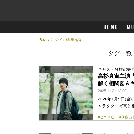
Bezzy
タグ：#向里祐香
タグ一覧
キャスト登壇の完成
高杉真宙主演
解く相関図＆
2025.11.21 18:00
2026年1月9日
ャラクター写真と
賞にノミネートさ
#ヒコロヒー
#伊藤万
親を筆頭に、家族
らもなお一緒に暮ら
乱暴』で世界の映