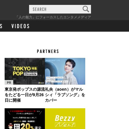
「人の魅力」にフォーカスしたエンタメメディア
PR
PR
東京発ポップスの源流
礼央（aoen）がマル
をたどる一日が9月26
シィ「ラブソング」を
日に開催
カバー