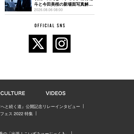
斗と今田美桜の新場面写真解
禁、事件前後で一変する表情捉
2026.08.06 08:00
えた全4点
 君へと続く道』公開記念リレーインタビュー
ェス 2022 特集
香の「出張！こいずみゅーじっく♪」