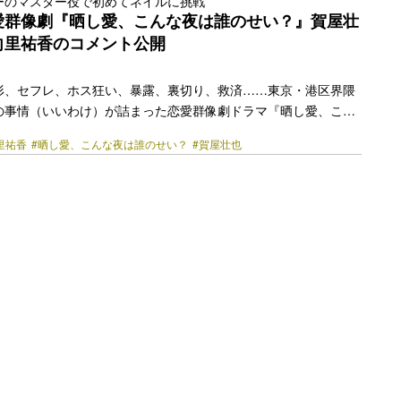
ーのマスター役で初めてネイルに挑戦
、今後の展望について……プライベート含め、今注目を浴びてい
愛群像劇『晒し愛、こんな夜は誰のせい？』賀屋壮
 この作品には、日常にちょっといい色を… <a class="more-
向里祐香のコメント公開
/bezzy.jp/2025/07/70129/"></a>
形、セフレ、ホス狂い、暴露、裏切り、救済……東京・港区界隈
の事情（いいわけ）が詰まった恋愛群像劇ドラマ『晒し愛、こん
がYouTubeにて3月1日から配信開始される。 昨日公開した主演
里祐香
#晒し愛、こんな夜は誰のせい？
#賀屋壮也
1話に出演する田辺桃子、第2話に出演する村上穂乃佳のコメント
ャストの仲野温、賀屋壮也（かが屋）、向里祐香の3名からコメ
 仲野温が演じる役は、主人公の脇を添え物語に登場する女たちを
医・陸雅也。かが屋の賀屋壮也は女たちの本音が溢れるバーを運
ッピー役を演じる。 向里祐香は第3話で登場。仲野演… <a
href="https://bezzy.jp/2023/02/19523/"></a>