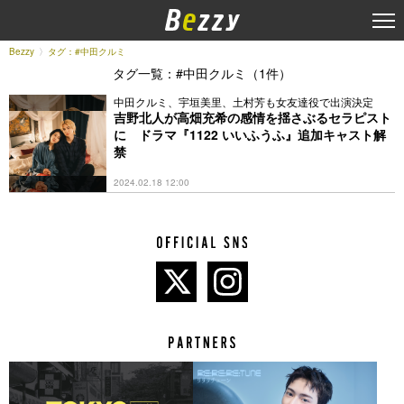
Bezzy
タグ：#中田クルミ
タグ一覧：#中田クルミ（1件）
中田クルミ、宇垣美里、土村芳も女友達役で出演決定
吉野北人が高畑充希の感情を揺さぶるセラピスト
に ドラマ『1122 いいふうふ』追加キャスト解
禁
2024.02.18 12:00