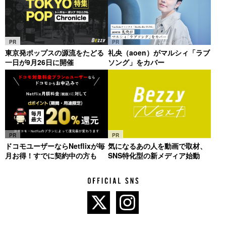
PR
PR
東京発ポップスの源流をたどる
礼央（aoen）がマルシィ「ラブ
一日が9月26日に開催
ソング」をカバー
PR
PR
ドコモユーザーならNetflixが毎
気になるあの人を動画で取材、
月お得！すでに契約中の方も
SNS特化型の新メディア始動