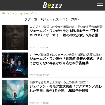
Bezzy
タグ：#ジェームズ・ワン
タグ一覧：#ジェームズ・ワン（3件）
エジプトで失踪した少女が衝撃の姿で見つかる予告編解禁
ジェームズ・ワンが仕掛ける呪場ホラー『THE
MUMMY／ザ・マミー 棺の中の少女』5月公開
2026.02.25 17:00
シリーズ最終章ではウォーレン夫妻が“最恐の悪魔”に挑む
ジェームズ・ワン製作『死霊館 最後の儀式』見え
てはならない存在が映り込む本予告解禁
2025.08.01 17:00
宿敵でもある弟と王国を守るため冒険に旅立つ
ジェイソン・モモア主演映画『アクアマン／失わ
れた王国』来年1月公開、US版予告解禁
2023.09.15 13:30