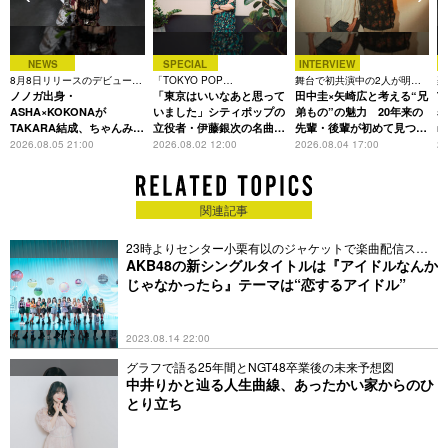
NEWS
SPECIAL
INTERVIEW
8月8日リリースのデビュー曲
「TOKYO POP
舞台で初共演中の2人が明か
楽
は「Time is money」
ノノガ出身・
CHRONICLE」特集
「東京はいいなあと思って
す、今の自分をつくる恩人の
田中圭×矢崎広と考える“兄
着
T
存在
ASHA×KOKONAが
いました」シティポップの
弟もの”の魅力 20年来の
表
TAKARA結成、ちゃんみな
立役者・伊藤銀次の名曲回
先輩・後輩が初めて見つけ
m
主宰レーベル第2弾アーテ
想録
た互いの共通点とは
2026.08.05 21:00
2026.08.02 12:00
2026.08.04 17:00
20
ィストに
関連記事
23時よりセンター小栗有以のジャケットで楽曲配信スタ
ート
AKB48の新シングルタイトルは『アイドルなんか
じゃなかったら』テーマは“恋するアイドル”
2023.08.14 22:00
グラフで語る25年間とNGT48卒業後の未来予想図
中井りかと辿る人生曲線、あったかい家からのひ
とり立ち