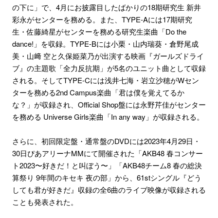
の下に」で、4月にお披露目したばかりの18期研究生 新井
彩永がセンターを務める。また、TYPE-Aには17期研究
生・佐藤綺星がセンターを務める研究生楽曲「Do the
dance!」を収録。TYPE-Bには小栗・山内瑞葵・倉野尾成
美・山﨑 空と久保姫菜乃が出演する映画『ガールズドライ
ブ』の主題歌「全力反抗期」が5名のユニット曲として収録
される。そしてTYPE-Cには浅井七海・岩立沙穂がWセン
ターを務める2nd Campus楽曲「君は僕を覚えてるか
な？」が収録され、Official Shop盤には永野芹佳がセンター
を務める Universe Girls楽曲「In any way」が収録される。
さらに、初回限定盤・通常盤のDVDには2023年4月29日・
30日ぴあアリーナMMにて開催された「AKB48 春コンサー
ト2023〜好きだ！と叫ぼう〜」「AKB48チーム8 春の総決
算祭り 9年間のキセキ 夜の部」から、61stシングル『どう
しても君が好きだ』収録の全6曲のライブ映像が収録される
ことも発表された。