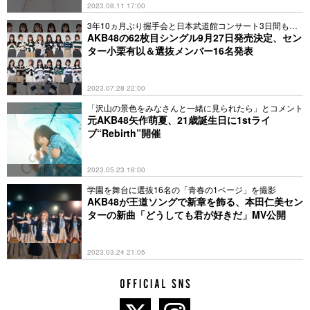
2023.08.11 17:00
3年10ヵ月ぶり握手会と日本武道館コンサート3日間も決
定
AKB48の62枚目シングル9月27日発売決定、セン
ター⼩栗有以＆選抜メンバー16名発表
2023.07.28 22:00
「沢山の景色をみなさんと一緒に見られたら」とコメント
元AKB48矢作萌夏、21歳誕生日に1stライ
ブ“Rebirth”開催
2023.05.23 18:00
学園を舞台に選抜16名の「青春の1ページ」を撮影
AKB48が王道ソングで新章を飾る、本田仁美セン
ターの新曲「どうしても君が好きだ」MV公開
2023.03.24 21:05