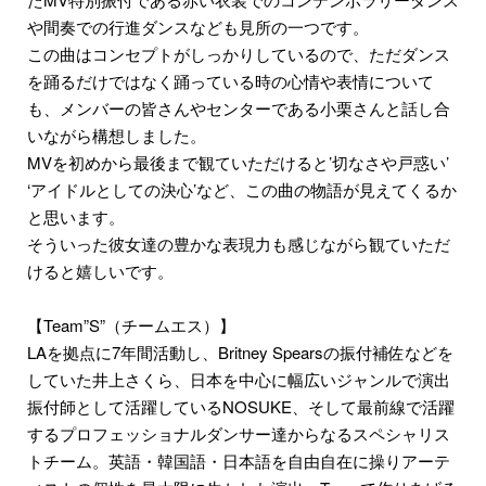
や間奏での行進ダンスなども見所の一つです。
この曲はコンセプトがしっかりしているので、ただダンス
を踊るだけではなく踊っている時の心情や表情について
も、メンバーの皆さんやセンターである小栗さんと話し合
いながら構想しました。
MVを初めから最後まで観ていただけると’切なさや戸惑い’
‘アイドルとしての決心’など、この曲の物語が見えてくるか
と思います。
そういった彼女達の豊かな表現力も感じながら観ていただ
けると嬉しいです。
【Team”S”（チームエス）】
LAを拠点に7年間活動し、Britney Spearsの振付補佐などを
していた井上さくら、⽇本を中⼼に幅広いジャンルで演出
振付師として活躍しているNOSUKE、そして最前線で活躍
するプロフェッショナルダンサー達からなるスペシャリス
トチーム。英語・韓国語・⽇本語を⾃由⾃在に操りアーテ