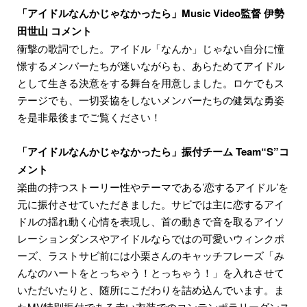
「アイドルなんかじゃなかったら」Music Video監督 伊勢
田世山 コメント
衝撃の歌詞でした。アイドル「なんか」じゃない自分に憧
憬するメンバーたちが迷いながらも、あらためてアイドル
として生きる決意をする舞台を用意しました。ロケでもス
テージでも、一切妥協をしないメンバーたちの健気な勇姿
を是非最後までご覧ください！
「アイドルなんかじゃなかったら」振付チーム Team“S”コ
メント
楽曲の持つストーリー性やテーマである’恋するアイドル’を
元に振付させていただきました。サビでは主に恋するアイ
ドルの揺れ動く心情を表現し、首の動きで音を取るアイソ
レーションダンスやアイドルならではの可愛いウィンクポ
ーズ、ラストサビ前には小栗さんのキャッチフレーズ「み
んなのハートをとっちゃう！とっちゃう！」を入れさせて
いただいたりと、随所にこだわりを詰め込んでいます。ま
たMV特別振付である赤い衣装でのコンテンポラリーダンス