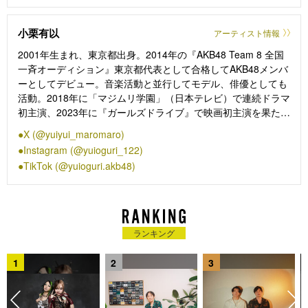
小栗有以
アーティスト情報
2001年生まれ、東京都出身。2014年の『AKB48 Team 8 全国
一斉オーディション』東京都代表として合格してAKB48メンバ
ーとしてデビュー。音楽活動と並行してモデル、俳優としても
活動。2018年に「マジムリ学園」（日本テレビ）で連続ドラマ
初主演、2023年に『ガールズドライブ』で映画初主演を果た
す。主な近年の出演作としてはドラマ「恋に無駄口」（朝日放
X (@yuiyui_maromaro)
送／22）、「素晴らしき哉、先生!」（朝日放送／24）、映画
Instagram (@yuioguri_122)
『夢叶えるプロジェクト』などがある。
TikTok (@yuioguri.akb48)
ランキング
1
2
3