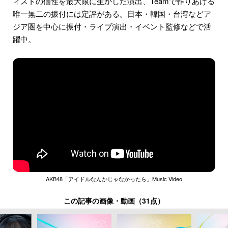
ィストの個性を最⼤限に⽣かした演出、Teamで作りあげる
唯⼀無⼆の振付には定評がある。⽇本・韓国・台湾などア
ジア圏を中⼼に振付・ライブ演出・イベント監修などで活
躍中。
AKB48「アイドルなんかじゃなかったら」Music Video
この記事の画像・動画（31点）