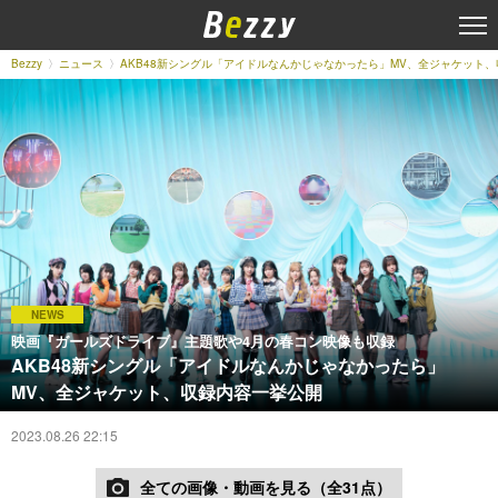
Bezzy
ニュース
AKB48新シングル「アイドルなんかじゃなかったら」MV、全ジャケット
NEWS
映画『ガールズドライブ』主題歌や4月の春コン映像も収録
AKB48新シングル「アイドルなんかじゃなかったら」
MV、全ジャケット、収録内容一挙公開
2023.08.26 22:15
全ての画像・動画を見る（全31点）