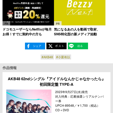
PR
PR
ドコモユーザーならNetflixが毎月
気になるあの人を動画で取材、
お得！すでに契約中の方も
SNS特化型の新メディア始動
#AKB48
#小栗有以
作品情報
AKB48 62ndシングル『アイドルなんかじゃなかったら』
初回限定盤 TYPE-A
2023年9⽉27⽇(⽔)発売
封⼊特典：応募抽選シリアルナンバ
ー券
UPCH-89548／￥1,700（税込）
CD＋DVD