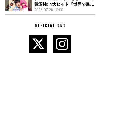
韓国No.1大ヒット『世界で最後
の愛しい娘！』11月13日公開決
2026.07.28 12:00
定