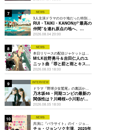
禁
NEWS
7
3人主演ドラマのロケ地だった特別な
場所で撮影を敢行
RUI・TAIKI・KANONが“最高の
仲間”を連れ原点の地へ、
STARGLOW「GOTH」ダンス
2026.08.04 20:00
映像公開
NEWS
8
本日リリースの配信ジャケットは
PEACH-PITが描き下ろし
M!LK佐野勇斗＆吉田仁人のユ
ニット曲「罪と罰と雨とキス」
MV公開、2人が霧雨と共に舞い
2026.08.03 18:00
踊る
INTERVIEW
9
ドラマ『野球少女鷲尾』の裏話から
隠れた素顔にたっぷり迫る
乃木坂46・同期コンビの最新の
関係性は？川﨑桜×小川彩が明
かす互いの推しポイント
2026.08.05 18:00
NEWS
10
共演に『パラサイト』のイ・ジョン
ウン＆チョ・ヨジョン
チョ・ジョンソク主演、2025年