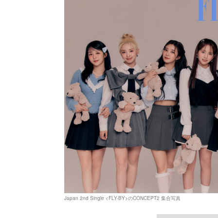
Japan 2nd Single <FLY-BY>のCONCEPT2 集合写真