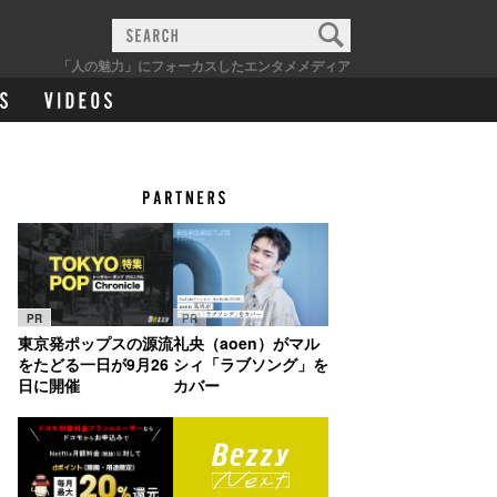
「人の魅力」にフォーカスしたエンタメメディア
PR
PR
東京発ポップスの源流
礼央（aoen）がマル
をたどる一日が9月26
シィ「ラブソング」を
日に開催
カバー