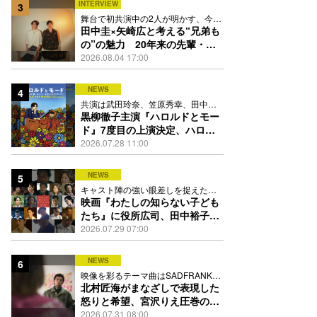
INTERVIEW
3
舞台で初共演中の2人が明かす、今の
自分をつくる恩人の存在
田中圭×矢崎広と考える“兄弟も
の”の魅力 20年来の先輩・後
輩が初めて見つけた互いの共通
2026.08.04 17:00
点とは
NEWS
4
共演は武田玲奈、笠原秀幸、田中要
次、井川遥
黒柳徹子主演『ハロルドとモー
ド』7度目の上演決定、ハロル
ド役はKEY TO LIT岩﨑大昇
2026.07.28 11:00
NEWS
5
キャスト陣の強い眼差しを捉えたポ
スター、本予告も解禁
映画『わたしの知らない子ども
たち』に役所広司、田中裕子、
岡田准一、吉田羊、坂東龍汰ら
2026.07.29 07:00
13人
NEWS
6
映像を彩るテーマ曲はSADFRANKが
歌う「愛の讃歌」カバー
北村匠海がまなざしで表現した
怒りと希望、宮沢りえ圧巻の演
技が光る『しびれ』90秒予告解
2026.07.31 08:00