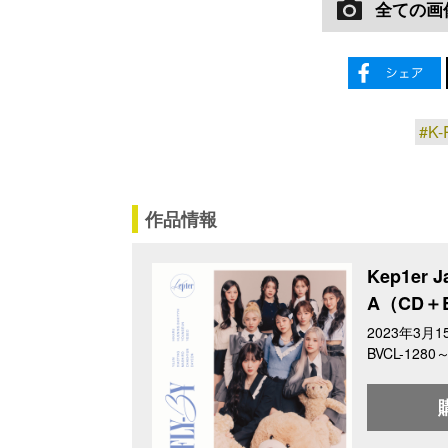
全ての画
#K-
作品情報
Kep1er 
A（CD＋B
2023年3月1
BVCL-1280