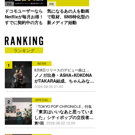
PR
PR
ドコモユーザーなら
気になるあの人を動画
Netflixが毎月お得！
で取材、SNS特化型の
すでに契約中の方も
新メディア始動
ランキング
NEWS
1
8月8日リリースのデビュー曲は
「Time is money」
ノノガ出身・ASHA×KOKONA
がTAKARA結成、ちゃんみな主
宰レーベル第2弾アーティスト
2026.08.05 21:00
に
SPECIAL
2
「TOKYO POP CHRONICLE」特集
「東京はいいなあと思っていま
した」シティポップの立役者・
伊藤銀次の名曲回想録
第1回
2026.08.02 12:00