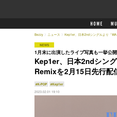
Bezzy
ニュース
Kep1er、日本2ndシングルより「WA 
NEWS
1月末に出演したライブ写真も一挙公開
Kep1er、日本2ndシング
Remixを2月15日先行配
#K-POP
#Kep1er
2023.02.01 19:10