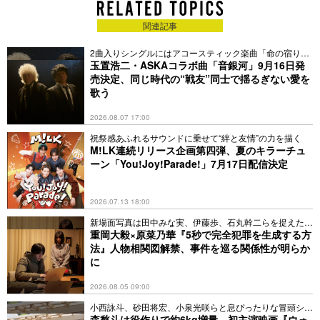
関連記事
2曲入りシングルにはアコースティック楽曲「命の宿り」
も収録
玉置浩二・ASKAコラボ曲「音銀河」9月16日発
売決定、同じ時代の“戦友”同士で揺るぎない愛を
歌う
2026.08.07 17:00
祝祭感あふれるサウンドに乗せて“絆と友情”の力を描く
M!LK連続リリース企画第四弾、夏のキラーチュ
ーン「You!Joy!Parade!」7月17日配信決定
2026.07.13 18:00
新場面写真は田中みな実、伊藤歩、石丸幹二らを捉えた全
6点
重岡大毅×原菜乃華『5秒で完全犯罪を生成する方
法』人物相関図解禁、事件を巡る関係性が明らか
に
2026.08.05 09:00
小西詠斗、砂田将宏、小泉光咲らと息ぴったりな冒頭シー
ン
森愁斗は役作りで約6kg増量、初主演映画『ウォ