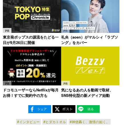
PR
PR
東京発ポップスの源流をたどる一
礼央（aoen）がマルシィ「ラブソ
日が9月26日に開催
ング」をカバー
PR
PR
ドコモユーザーならNetflixが毎月
気になるあの人を動画で取材、
お得！すでに契約中の方も
SNS特化型の新メディア始動
#インタビュー
#ヒダカトオル
#神使轟く、激情の如く。