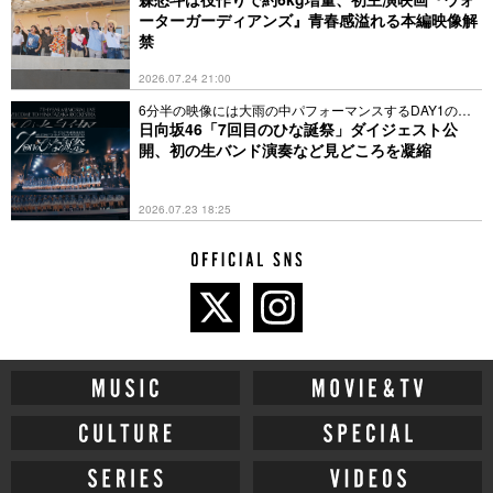
ーターガーディアンズ』青春感溢れる本編映像解
禁
2026.07.24 21:00
6分半の映像には大雨の中パフォーマンスするDAY1の模
様も
日向坂46「7回目のひな誕祭」ダイジェスト公
開、初の生バンド演奏など見どころを凝縮
2026.07.23 18:25