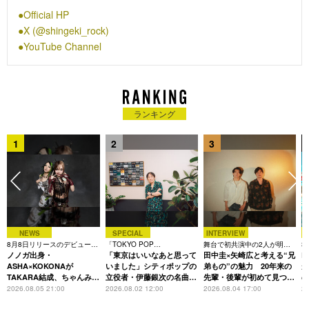
2022年3月には日本武道館単独公演を成功させ、2023年5月に
Official HP
は幕張メッセでの単独公演を控えているだけでなく、2022年8
X (@shingeki_rock)
月には「SUMMER SONIC 2022」の出演が決定した。
YouTube Channel
その音楽性やパフォーマンスは昨今のバンドシーンで非常に高
い評価を得ており、KEYTALK・SILENT SIREN・SHANKな
ど、日本のバンドシーンを牽引するアーティストと対談も行わ
れている他、「Love music」出演や「お願い！ランキング」な
ど数々のテーマソングを担当する。
ランキング
主催するイベント「LEGIT」では、ミオヤマザキ・a crowd of
rebellion・夕闇に誘いし漆黒の天使達・ Gacharic Spinなど、
1
2
3
錚々たるバンドが名を連ねておりその規模を拡大している。
2022年9月11日には、 TOTALFAT・Dizzy Sunfist・眩暈
SIREN・ SHIN・忘れらんねえよを始めとした豪華アーティス
トを迎え、過去最大規模の主催対バン「GOD FEST.2022」を
豊洲Pitにて開催する。
ライブ活動以外にも、その容姿からヤングジャンプ表紙や有吉
NEWS
SPECIAL
INTERVIEW
反省会・ダウンタウンDXなどキー局番組に多数出演する他、ニ
8月8日リリースのデビュー曲
「TOKYO POP
舞台で初共演中の2人が明か
3
ッポン放送にて特番も放送された。
は「Time is money」
ノノガ出身・
CHRONICLE」特集
「東京はいいなあと思って
す、今の自分をつくる恩人の
田中圭×矢崎広と考える“兄
た
R
存在
ASHA×KOKONAが
いました」シティポップの
弟もの”の魅力 20年来の
が
TAKARA結成、ちゃんみな
立役者・伊藤銀次の名曲回
先輩・後輩が初めて見つけ
主宰レーベル第2弾アーテ
想録
た互いの共通点とは
S
2026.08.05 21:00
2026.08.02 12:00
2026.08.04 17:00
20
ィストに