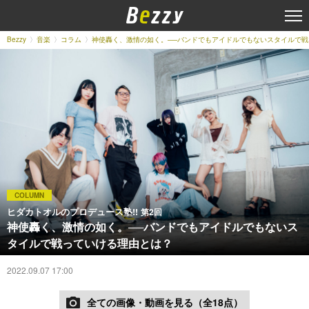
Bezzy
音楽
コラム
神使轟く、激情の如く。──バンドでもアイドルでもないスタイルで
COLUMN
ヒダカトオルのプロデュース塾!!
第2回
神使轟く、激情の如く。──バンドでもアイドルでもないス
タイルで戦っていける理由とは？
2022.09.07 17:00
全ての画像・動画を見る（全18点）