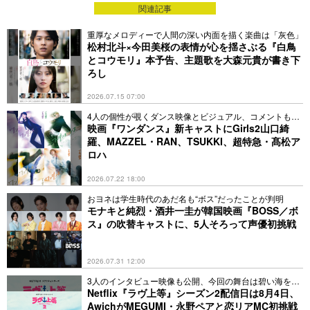
関連記事
チャートインし、主流ポップ市場で大きな人気を集めた。そし
て、2023年12月31日には「第74回NHK紅白歌合戦」に出場
重厚なメロディーで人間の深い内面を描く楽曲は「灰色」
し、2年連続出場を果たした。
松村北斗×今田美桜の表情が心を揺さぶる『白鳥
2024年2月には3rd Mini Album 'EASY'をリリースし、3作連続
とコウモリ』本予告、主題歌を大森元貴が書き下
ミリオンセラーを達成。タイトル曲「EASY」がBillboard「Hot
ろし
100」(3月9日付)で自身初のチャートインを果たし、大きな話
2026.07.15 07:00
題を呼んだ。同年5月～7月には、ソウルを皮切りに日本4都市9
公演を含むファンミーティング『LE SSERAFIM FAN
4人の個性が覗くダンス映像とビジュアル、コメントも到
MEETING ‘FEARNADA’ 2024 S/S』を盛況裏に開催。8月に
着
映画『ワンダンス』新キャストにGirls2山口綺
羅、MAZZEL・RAN、TSUKKI、超特急・髙松ア
は、4th Mini Album 'CRAZY'をリリースし、タイトル曲
ロハ
「CRAZY」が米国Billboardのメインソングチャート「Hot
100」に76位(9月14日付)、88位(9月21日付)で2週連続チャー
2026.07.22 18:00
トインしただけでなく、米国Billboardと共に世界2大ポップチ
おヨネは学生時代のあだ名も“ボス”だったことが判明
ャートに挙げられる英国オフィシャルシングルチャートに2週
モナキと純烈・酒井一圭が韓国映画『BOSS／ボ
連続でチャートインするなど、数々の「キャリアハイ」を達
ス』の吹替キャストに、5人そろって声優初挑戦
成。更に、9月には米国4大大衆音楽授賞式に挙げられる
「2024 MTV Video Music Awards」で「PUSH Performance of
the Year」を受賞。米国に続いてヨーロッパ最大の音楽授賞式
2026.07.31 12:00
「2024 MTV Europe Music Awards」でも、パフォーマーとし
3人のインタビュー映像も公開、今回の舞台は碧い海を臨
て単独ステージを披露しただけでなく、K-POPガールグループ
む沖縄
Netflix『ラヴ上等』シーズン2配信日は8月4日、
で初めて「Best PUSH」を受賞するという歴史的な快挙を成し
AwichがMEGUMI・永野ペアと恋リアMC初挑戦