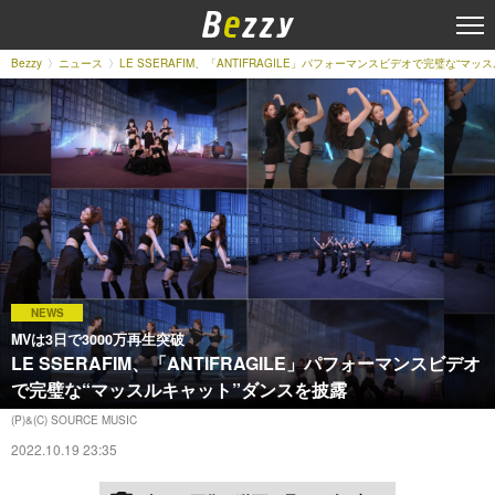
Bezzy
ニュース
LE SSERAFIM、「ANTIFRAGILE」パフォーマンスビデオで完璧な“マ
NEWS
MVは3日で3000万再生突破
LE SSERAFIM、「ANTIFRAGILE」パフォーマンスビデオ
で完璧な“マッスルキャット”ダンスを披露
(P)&(C) SOURCE MUSIC
2022.10.19 23:35