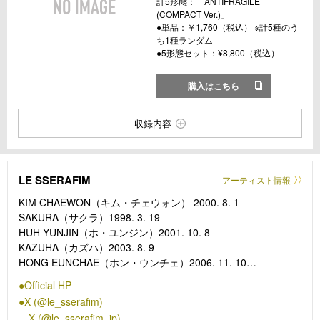
計5形態：「ANTIFRAGILE
(COMPACT Ver.)」
●単品：￥1,760（税込） ※計5種のう
ち1種ランダム
●5形態セット：¥8,800（税込）
購入はこちら
収録内容
LE SSERAFIM
アーティスト情報
KIM CHAEWON（キム・チェウォン） 2000. 8. 1
SAKURA（サクラ）1998. 3. 19
HUH YUNJIN（ホ・ユンジン）2001. 10. 8
KAZUHA（カズハ）2003. 8. 9
HONG EUNCHAE（ホン・ウンチェ）2006. 11. 10
Official HP
KIM CHAEWON、SAKURA、HUH YUNJIN、KAZUHA、HONG
X (@le_sserafim)
EUNCHAEからなる5人組で、BTSなどのグローバルアーティス
X (@le_sserafim_jp)