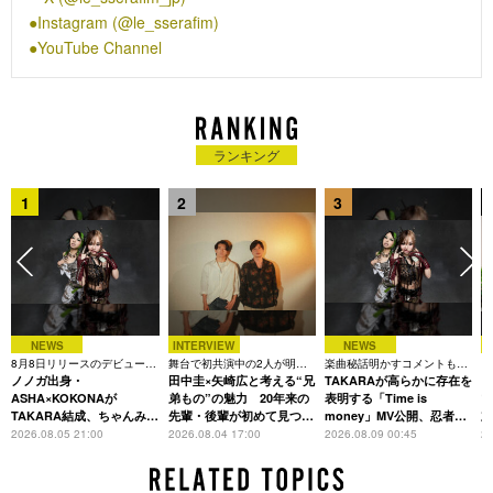
トを多数輩出するHYBE MUSIC GROUPレーベルである
Instagram (@le_sserafim)
SOURCE MUSICが手掛けるガールグループ。2022年5月に1st
YouTube Channel
Mini Album 'FEARLESS'でデビュー。同年10月には2nd Mini
Album 'ANTIFRAGILE'をリリースし、ミリオンセラーを達成。
そして日本国内主要チャート4冠を獲得し、同年年末にはデビ
ュー1年足らずで「第73回NHK紅白歌合戦」に初出場を果たし
た。
ランキング
2023年1月には日本1stシングル 'FEARLESS'で日本デビュー。
同作品は日本レコード協会のダブル・プラチナ認定(2023年2
1
2
3
月)を受け、海外女性グループおよびK-POPグループの日本デ
ビューシングルとしては、日本レコード協会の現基準認定上初
となる偉業を成し遂げた。同年5月には1st Studio Album
'UNFORGIVEN'をリリースし、初週販売枚数125万枚でK-POP
ガールグループ史上デビュー後最短期間で初動ミリオンセラー
を達成。同年8月には、日本2ndシングル 'UNFORGIVEN'をリ
NEWS
INTERVIEW
NEWS
リースし、同月よりソウル公演を皮切りにLE SSERAFIM初の
8月8日リリースのデビュー曲
舞台で初共演中の2人が明か
楽曲秘話明かすコメントも到
「
単独ツアーも敢行。日本公演『2023 LE SSERAFIM TOUR
は「Time is money」
ノノガ出身・
す、今の自分をつくる恩人の
田中圭×矢崎広と考える“兄
着、1st EPも8月24日配信へ
TAKARAが高らかに存在を
C
‘FLAME RISES’ IN JAPAN』は3都市6公演で盛況裏に開催され
存在
ASHA×KOKONAが
弟もの”の魅力 20年来の
表明する「Time is
TAKARA結成、ちゃんみな
先輩・後輩が初めて見つけ
money」MV公開、忍者と
た。更に同年10月には、自身初の英語デジタルシングル
主宰レーベル第2弾アーテ
た互いの共通点とは
花魁姿で世界観を体現
2026.08.05 21:00
2026.08.04 17:00
2026.08.09 00:45
20
「Perfect Night」をリリース。米国Billboard「バブリングアン
ィストに
ダーホット100」に20位で自身初チャートインを果たしただけ
でなく、「グローバル(米国を除く)」(2024/5/18付)で28週連続