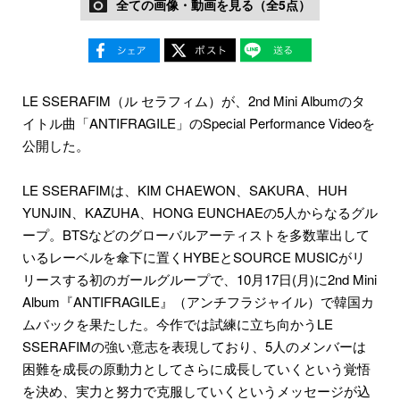
全ての画像・動画を見る（全5点）
LE SSERAFIM（ル セラフィム）が、2nd Mini Albumのタ
イトル曲「ANTIFRAGILE」のSpecial Performance Videoを
公開した。
LE SSERAFIMは、KIM CHAEWON、SAKURA、HUH
YUNJIN、KAZUHA、HONG EUNCHAEの5人からなるグル
ープ。BTSなどのグローバルアーティストを多数輩出して
いるレーベルを傘下に置くHYBEとSOURCE MUSICがリ
リースする初のガールグループで、10月17日(月)に2nd Mini
Album『ANTIFRAGILE』（アンチフラジャイル）で韓国カ
ムバックを果たした。今作では試練に立ち向かうLE
SSERAFIMの強い意志を表現しており、5人のメンバーは
困難を成長の原動力としてさらに成長していくという覚悟
を決め、実力と努力で克服していくというメッセージが込