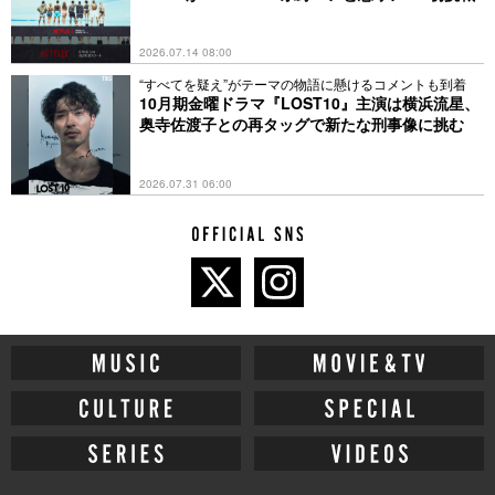
遂げた。年末には、約1年4ヵ月ぶりの日本音盤である日本3rd
シングル 'CRAZY'をリリース。更に、日本を代表する年末音楽
2026.07.14 08:00
授賞式「日本レコード大賞」においてK-POPガールグループで
初めて「特別国際音楽賞」を受賞し、K-POP史のみならず日本
“すべてを疑え”がテーマの物語に懸けるコメントも到着
10月期金曜ドラマ『LOST10』主演は横浜流星、
の音楽史に名を残す偉業を成し遂げただけでなく、「第66回
奥寺佐渡子との再タッグで新たな刑事像に挑む
輝く！日本レコード大賞」初出演、デビュー初年度から3年連
続で「第75回NHK紅白歌合戦」に出場するなど、韓国はもちろ
ん、日本や欧米諸国でも大きな人気とトップガールグループと
2026.07.31 06:00
しての実力を証明した。
2025年3月には、3rd Mini Album 'EASY'、4th Mini Album
'CRAZY'に続く3部作の最終章として、5th Mini Album 'HOT'を
リリース。イギリスの有名バンドJungle(ジャングル)や、
Blizzard Entertainmentによるチーム基盤の無料アクションゲー
ム「オーバーウォッチ 2」とのグローバルコラボレーションで
ワールドクラスの影響力を証明した。今年4月からは、韓国・
仁川公演を皮切りに、日本4都市9公演を含む初のワールドツア
ー『2025 LE SSERAFIM TOUR ’EASY CRAZY HOT’』を開催
中。9月からは北米地域での公演も予定されており、世界中で
活躍するLE SSERAFIMの今後の活動に期待が寄せられていま
す。