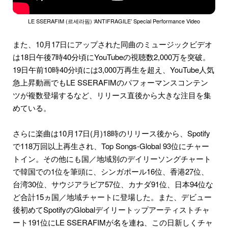
LE SSERAFIM (르세라핌) ‘ANTIFRAGILE’ Special Performance Video
また、10月17日にアップされた同曲のミュージックビデオ
は18日午後7時40分頃にYouTubeの視聴数2,000万を突破。
19日午前10時40分頃には3,000万再生を超え、YouTube人気
急上昇動画でもLE SSERAFIMのパフォーマンスコンテン
ツが複数登場するなど、リリース直後から大きな注目を集
めている。
さらに楽曲は10月17日(月)18時のリリース後から、Spotify
で118万回以上再生され、Top Songs-Global 93位にチャー
トイン。その他にも国／地域別のデイリーソングチャート
で韓国での1位を筆頭に、シンガポール16位、香港27位、
台湾30位、サウジアラビア57位、カナダ91位、日本94位な
ど合計15ヵ国／地域チャートに登場した。また、デビュー
後初めてSpotifyのGlobalデイリートップアーティストチャ
ート191位にLE SSERAFIMが名を連ね、この日新しくチャ