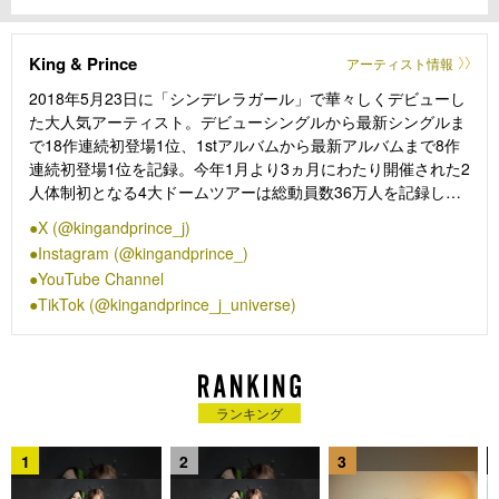
King & Prince
アーティスト情報
2018年5月23日に「シンデレラガール」で華々しくデビューし
た大人気アーティスト。デビューシングルから最新シングルま
で18作連続初登場1位、1stアルバムから最新アルバムまで8作
連続初登場1位を記録。今年1月より3ヵ月にわたり開催された2
人体制初となる4大ドームツアーは総動員数36万人を記録し大
成功を収めた。さらに、アーティスト活動以外にもそれぞれの
X (@kingandprince_j)
魅力を武器に、ドラマや映画、声優、バラエティなど幅広い活
Instagram (@kingandprince_)
躍を見せている。
YouTube Channel
TikTok (@kingandprince_j_universe)
永瀬 廉【Ren Nagase】
d.o.b：1999.1.23
birthplace：東京
blood type：O
ランキング
髙橋 海人【Kaito Takahashi】
d.o.b：1999.4.3
1
2
3
birthplace：神奈川
blood type：A