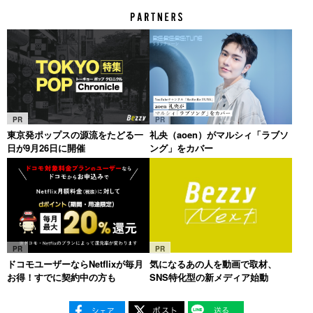
PR
PR
東京発ポップスの源流をたどる一
礼央（aoen）がマルシィ「ラブソ
日が9月26日に開催
ング」をカバー
PR
PR
ドコモユーザーならNetflixが毎月
気になるあの人を動画で取材、
お得！すでに契約中の方も
SNS特化型の新メディア始動