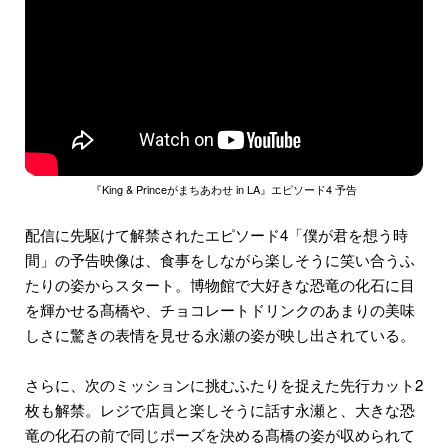
『King & Princeがまちあわせ in LA』エピソード4 予告
配信に先駆けて解禁されたエピソード4「僕が君を想う時
間」の予告映像は、食事をしながら楽しそうに笑い合うふ
たりの姿からスタート。博物館で大好きな恐竜の化石に目
を輝かせる髙橋や、チョコレートドリンクのあまりの美味
しさに驚きの表情を見せる永瀬の姿が映し出されている。
さらに、次のミッションに挑むふたりを捉えた先行カット2
枚も解禁。レジで店員と楽しそうに話す永瀬と、大きな恐
竜の化石の前で同じポーズを決める髙橋の姿が収められて