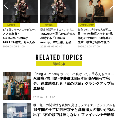
NEWS
NEWS
INTERVIEW
8月8日リリースのデビュー曲
楽曲秘話明かすコメントも到
舞台で初共演中の2人が明か
ド
は「Time is money」
ノノガ出身・
着、1st EPも8月24日配信へ
TAKARAが高らかに存在を
す、今の自分をつくる恩人の
田中圭×矢崎広と考える“兄
話
乃
存在
迫
ASHA×KOKONAが
表明する「Time is
弟もの”の魅力 20年来の
新
TAKARA結成、ちゃんみな
money」MV公開、忍者と
先輩・後輩が初めて見つけ
主宰レーベル第2弾アーテ
花魁姿で世界観を体現
た互いの共通点とは
2026.08.05 21:00
2026.08.09 00:45
2026.08.04 17:00
20
ィストに
関連記事
「King ＆ Princeをやっていて良かった」手応えもコメン
ト
永瀬廉×吉川愛×伊藤健太郎×片岡凜が揃って完
走、達成感溢れる『鬼の花嫁』クランクアップ写
真解禁
2026.04.17 12:00
唯一無二の関係性を表情で見せるファイナルビジュアルも
15年間の全てに芳根京子と髙橋海人の想いが溢れ
出す『君の顔では泣けない』ファイナル予告解禁