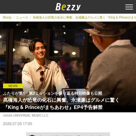
Bezzy
ニュース
髙橋海人が恐竜の化石に興奮、永瀬廉はグルメに驚く『King & Princeが
NEWS
ふたりが第1・第2ミッションを振り返る特別映像も公開
髙橋海人が恐竜の化石に興奮、永瀬廉はグルメに驚く
『King & Princeがまちあわせ』EP4予告解禁
©2026 UNIVERSAL MUSIC LLC
2026.07.03 17:00