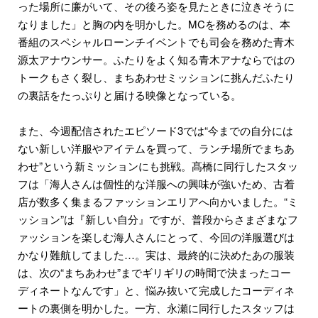
った場所に廉がいて、その後ろ姿を見たときに泣きそうに
なりました」と胸の内を明かした。MCを務めるのは、本
番組のスペシャルローンチイベントでも司会を務めた青木
源太アナウンサー。ふたりをよく知る青木アナならではの
トークもさく裂し、まちあわせミッションに挑んだふたり
の裏話をたっぷりと届ける映像となっている。
また、今週配信されたエピソード3では“今までの自分には
ない新しい洋服やアイテムを買って、ランチ場所でまちあ
わせ”という新ミッションにも挑戦。髙橋に同行したスタッ
フは「海人さんは個性的な洋服への興味が強いため、古着
店が数多く集まるファッションエリアへ向かいました。“ミ
ッション”は『新しい自分』ですが、普段からさまざまなフ
ァッションを楽しむ海人さんにとって、今回の洋服選びは
かなり難航してました…。実は、最終的に決めたあの服装
は、次の“まちあわせ”までギリギリの時間で決まったコー
ディネートなんです」と、悩み抜いて完成したコーディネ
ートの裏側を明かした。一方、永瀬に同行したスタッフは