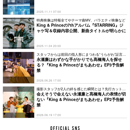
2025.11.11 07:00
特典映像は特報全てやテーマ曲MV、バラエティ映像など
King & Princeの7thアルバム『STARRING』ジ
ャケ写＆収録内容公開、新曲タイトルが明らかに
2025.11.04 20:00
スタッフからは前回の指人形にまつわる“うらがわ”証言も
到着
永瀬廉はわずかな手がかりでも髙橋海人を探せ
る？『King & Princeがまちあわせ』EP3予告解
禁
2026.06.26 17:00
撮影スタッフが2人の絆を感じた瞬間とは？先行カットは
全3枚
会えそうで会えない永瀬廉と髙橋海人の表情が切
ない『King & Princeがまちあわせ』EP2予告解
禁
2026.06.19 17:00