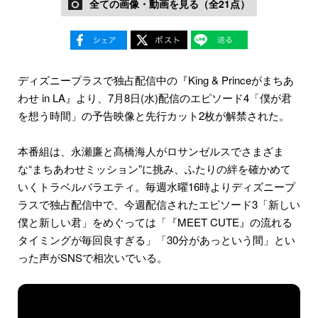
全ての画像・動画を見る（全21点）
ディズニープラスで独占配信中の『King & Princeがまちあ
わせ in LA』より、7月8日(水)配信のエピソード4「僕が君
を想う時間」の予告映像と先行カット2枚が解禁された。
本番組は、永瀬廉と髙橋海人がロサンゼルスでさまざま
な“まちあわせミッション”に挑み、ふたりの絆を確かめて
いくトラベルバラエティ。毎週水曜16時よりディズニープ
ラスで独占配信中で、今週配信されたエピソード3「新しい
僕と新しい君」をめぐっては「『MEET CUTE』の流れる
タイミングが毎回良すぎる」「30分があっという間」とい
った声がSNSで相次いでいる。