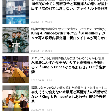
15年間の全てに芳根京子と髙橋海人の想いが溢れ
出す『君の顔では泣けない』ファイナル予告解禁
2025.11.11 07:00
特典映像は特報全てやテーマ曲MV、バラエティ映像など
King & Princeの7thアルバム『STARRING』ジ
ャケ写＆収録内容公開、新曲タイトルが明らかに
2025.11.04 20:00
スタッフからは前回の指人形にまつわる“うらがわ”証言も
到着
永瀬廉はわずかな手がかりでも髙橋海人を探せ
る？『King & Princeがまちあわせ』EP3予告解
禁
2026.06.26 17:00
撮影スタッフが2人の絆を感じた瞬間とは？先行カットは
全3枚
会えそうで会えない永瀬廉と髙橋海人の表情が切
ない『King & Princeがまちあわせ』EP2予告解
禁
2026.06.19 17:00