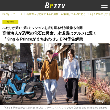
Bezzy
ニュース
髙橋海人が恐竜の化石に興奮、永瀬廉はグルメに驚く『King & Princeが
NEWS
ふたりが第1・第2ミッションを振り返る特別映像も公開
髙橋海人が恐竜の化石に興奮、永瀬廉はグルメに驚く
『King & Princeがまちあわせ』EP4予告解禁
『King & Princeがまちあわせ in LA』ファーストルック © 2026 Disney and its related entities