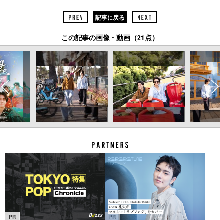
記事に戻る
この記事の画像・動画（21点）
PR
PR