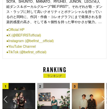
SOTA、SHUNTO、MANATO、RYUHEI、JUNON、LEOの6人
組ダンス＆ボーカルグループ"BE:FIRST"。それぞれが歌・ダン
ス・ラップに対して高いクオリティとポテンシャルを持ってい
るのと同時に、作詞・作曲・コレオグラフにまで発揮される音
楽的感度の高さ、そして各々個性を持った華やかさが魅力。
「BE:FIRST」と名付けられた彼らは、プレデビューから日本
Official HP
の各種チャートの1位を席巻。ここからアジア、そして世界へ
X (@BEFIRSTofficial)
と向けて偉大なる最初の一歩目を踏み出す。2025年には4都市
Instagram (@befirst__official)
9公演を回り約30万人を動員したグループ初の国内4大ドームツ
YouTube Channel
アーを経て、初の海外ツアー「BE:FIRST World Tour 2025 -
TikTok (@befirst_official)
Who is BE:FIRST?-」にてアメリカ・アジア・ヨーロッパ全12
都市を回り世界への躍進を果たした。
2026年5月には初の単独スタジアムライブ「BE:FIRST
Stadium Live 2026 We are the "BE:ST"」を開催し、2日間で約
10万人を動員。
ランキング
1
2
3