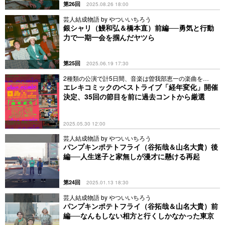
第26回
2025.08.26 18:00
芸人結成物語 by やついいちろう
銀シャリ（鰻和弘＆橋本直）前編──勇気と行動
力で一期一会を掴んだヤツら
第25回
2025.06.19 17:30
2種類の公演で計5日間、音楽は曽我部恵一の楽曲を
Remix
エレキコミックのベストライブ「経年変化」開催
決定、35回の節目を前に過去コントから厳選
2025.05.30 12:00
芸人結成物語 by やついいちろう
パンプキンポテトフライ（谷拓哉＆山名大貴）後
編──人生迷子と家無しが漫才に懸ける再起
第24回
2025.01.13 18:30
芸人結成物語 by やついいちろう
パンプキンポテトフライ（谷拓哉＆山名大貴）前
編──なんもしない相方と行くしかなかった東京