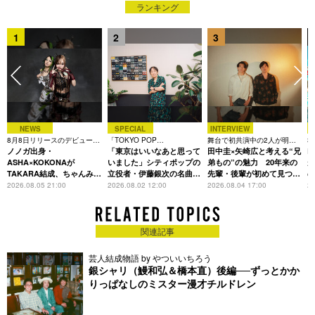
ランキング
1
2
3
NEWS
SPECIAL
INTERVIEW
8月8日リリースのデビュー曲
「TOKYO POP
舞台で初共演中の2人が明か
3
は「Time is money」
ノノガ出身・
CHRONICLE」特集
「東京はいいなあと思って
す、今の自分をつくる恩人の
田中圭×矢崎広と考える“兄
た
R
存在
ASHA×KOKONAが
いました」シティポップの
弟もの”の魅力 20年来の
が
TAKARA結成、ちゃんみな
立役者・伊藤銀次の名曲回
先輩・後輩が初めて見つけ
主宰レーベル第2弾アーテ
想録
た互いの共通点とは
S
2026.08.05 21:00
2026.08.02 12:00
2026.08.04 17:00
20
ィストに
関連記事
芸人結成物語 by やついいちろう
銀シャリ（鰻和弘＆橋本直）後編──ずっとかか
りっぱなしのミスター漫才チルドレン