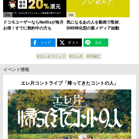
PR
PR
ドコモユーザーならNetflixが毎月
気になるあの人を動画で取材、
お得！すでに契約中の方も
SNS特化型の新メディア始動
#エレキコミック
#エレ片
#片桐仁
イベント情報
エレ片コントライブ「帰ってきたコントの人」