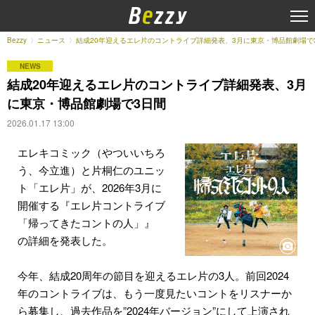
Bezzy
ニュース
結成20年迎えるエレ片のコントライブ詳細発表、3月に東京・博品館劇場で
NEWS
結成20年迎えるエレ片のコントライブ詳細発表、3月
に東京・博品館劇場で3日間
2026.01.17 13:00
エレキコミック（やついいちろ
う、今立進）と片桐仁のユニッ
ト「エレ片」が、2026年3月に
開催する『エレ片コントライブ
「帰ってきたコントの人」』
の詳細を発表した。
今年、結成20周年の節目を迎えるエレ片の3人。前回2024
年のコントライブは、もう一度見たいコントをリスナーか
ら募集し、過去作品を”2024年バージョン”にして上演され