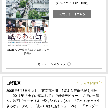
ープ／5.1ch／DCP／103分
公式サイトはこちら
©︎2025 つなぐ映画「蔵のある街」実行
委員会
キャスト＆スタッフ
山時聡真
アーティスト情報
2005年6月6日生まれ、東京都出身。5歳より芸能活動を開始
し、2016年『ゆずの葉ゆれて』で俳優デビュー。 近年の出演
作に映画『ラーゲリより愛を込めて』(22)、『君たちはどう生
きるか』（23）、『あのコはだぁれ？』（24）、『アンダーニ