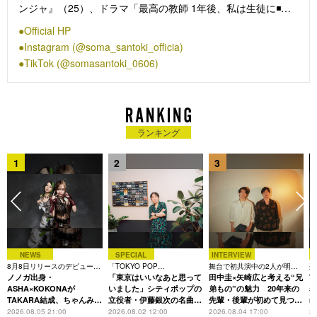
ンジャ』（25）、ドラマ「最高の教師 1年後、私は生徒に◾️さ
れた」（23／NTV）、「民王R」（24／EX）などがある。
Official HP
Instagram (@soma_santoki_officia)
TikTok (@somasantoki_0606)
ランキング
1
2
3
NEWS
SPECIAL
INTERVIEW
8月8日リリースのデビュー曲
「TOKYO POP
舞台で初共演中の2人が明か
楽
は「Time is money」
ノノガ出身・
CHRONICLE」特集
「東京はいいなあと思って
す、今の自分をつくる恩人の
田中圭×矢崎広と考える“兄
着
T
存在
ASHA×KOKONAが
いました」シティポップの
弟もの”の魅力 20年来の
表
TAKARA結成、ちゃんみな
立役者・伊藤銀次の名曲回
先輩・後輩が初めて見つけ
m
主宰レーベル第2弾アーテ
想録
た互いの共通点とは
2026.08.05 21:00
2026.08.02 12:00
2026.08.04 17:00
20