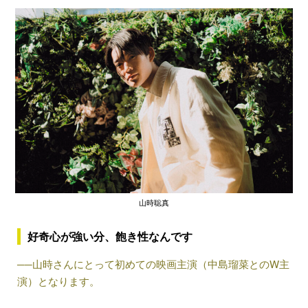
山時聡真
好奇心が強い分、飽き性なんです
──山時さんにとって初めての映画主演（中島瑠菜とのW主
演）となります。