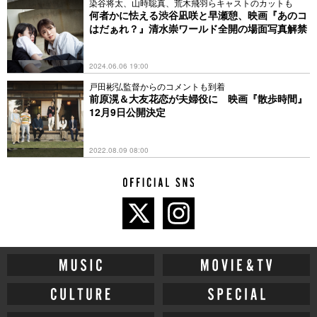
染谷将太、山時聡真、荒木飛羽らキャストのカットも
何者かに怯える渋谷凪咲と早瀬憩、映画『あのコ
はだぁれ？』清水崇ワールド全開の場面写真解禁
2024.06.06 19:00
戸田彬弘監督からのコメントも到着
前原滉＆大友花恋が夫婦役に 映画『散歩時間』
12月9日公開決定
2022.08.09 08:00