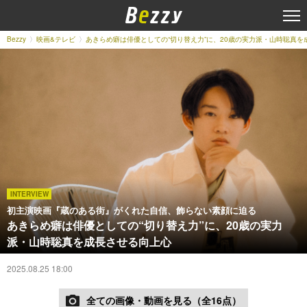
Bezzy
映画&テレビ
あきらめ癖は俳優としての“切り替え力”に、20歳の実力派・山時聡真を
INTERVIEW
初主演映画『蔵のある街』がくれた自信、飾らない素顔に迫る
あきらめ癖は俳優としての“切り替え力”に、20歳の実力
派・山時聡真を成長させる向上心
2025.08.25 18:00
全ての画像・動画を見る（全16点）