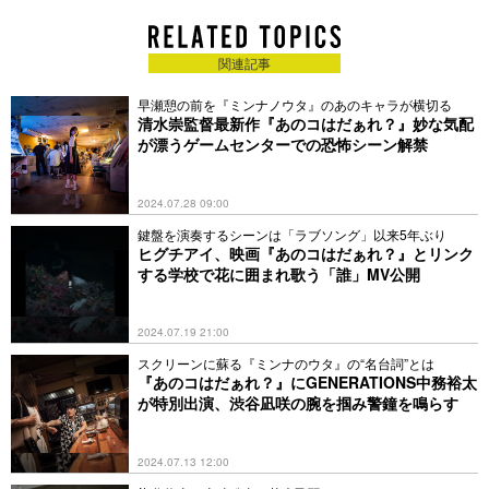
ィストに
関連記事
早瀬憩の前を『ミンナノウタ』のあのキャラが横切る
清水崇監督最新作『あのコはだぁれ？』妙な気配
が漂うゲームセンターでの恐怖シーン解禁
2024.07.28 09:00
鍵盤を演奏するシーンは「ラブソング」以来5年ぶり
ヒグチアイ、映画『あのコはだぁれ？』とリンク
する学校で花に囲まれ歌う「誰」MV公開
2024.07.19 21:00
スクリーンに蘇る『ミンナのウタ』の“名台詞”とは
『あのコはだぁれ？』にGENERATIONS中務裕太
が特別出演、渋谷凪咲の腕を掴み警鐘を鳴らす
2024.07.13 12:00