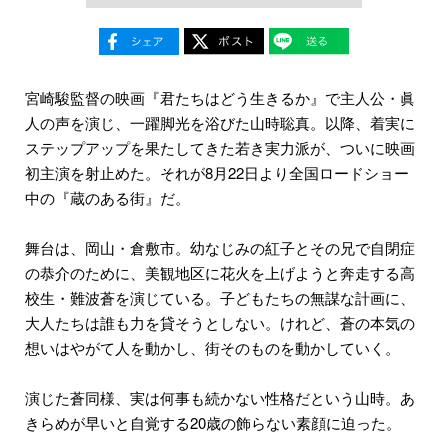
宮崎駿監督の映画『君たちはどう生きるか』で主人公・眞
人の声を演じ、一躍脚光を浴びた山時聡真。以降、着実に
ステップアップを果たしてきた若き実力派が、ついに映画
初主演を射止めた。それが8月22日より全国ロードショー
中の『蔵のある街』だ。
舞台は、岡山・倉敷市。幼なじみの紅子とその兄で自閉症
の恭介のために、美観地区に花火を上げようと奔走する高
校生・難波蒼を演じている。子どもたちの無謀な計画に、
大人たちは誰も力を貸そうとしない。けれど、蒼の本気の
想いはやがて人を動かし、街そのものを動かしていく。
演じた蒼同様、実は何事も続かない性格だという山時。あ
きらめが早いと自覚する20歳の飾らない素顔に迫った。