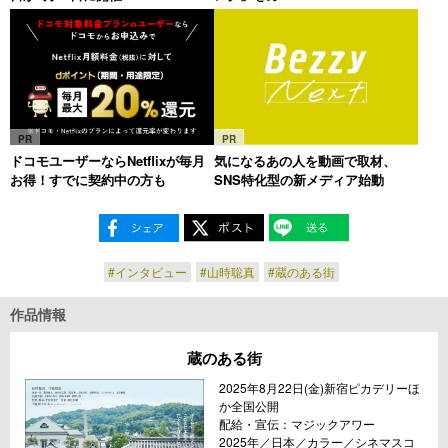
PR
PR
ドコモユーザーならNetflixが毎月
気になるあの人を動画で取材、
お得！すでに契約中の方も
SNS特化型の新メディア始動
#インタビュー
#山時聡真
#蔵のある街
作品情報
蔵のある街
2025年8月22日(金)新宿ピカデリーほ
か全国公開
配給・宣伝：マジックアワー
2025年／日本／カラー／シネマスコ