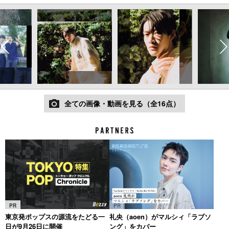
全ての画像・動画を見る（全16点）
PR
PR
東京発ポップスの源流をたどる一
礼央（aoen）がマルシィ「ラブソ
日が9月26日に開催
ング」をカバー