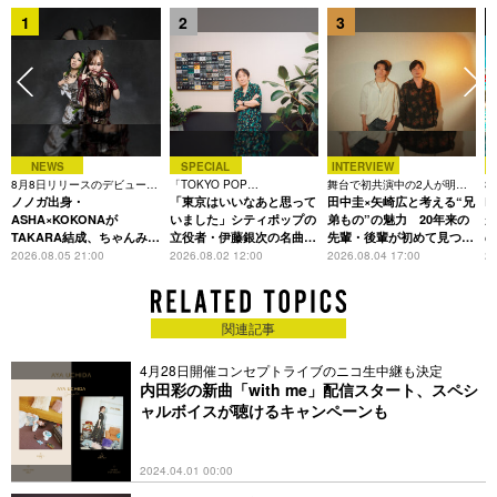
1
2
3
NEWS
SPECIAL
INTERVIEW
8月8日リリースのデビュー曲
「TOKYO POP
舞台で初共演中の2人が明か
3
は「Time is money」
ノノガ出身・
CHRONICLE」特集
「東京はいいなあと思って
す、今の自分をつくる恩人の
田中圭×矢崎広と考える“兄
た
R
存在
ASHA×KOKONAが
いました」シティポップの
弟もの”の魅力 20年来の
が
TAKARA結成、ちゃんみな
立役者・伊藤銀次の名曲回
先輩・後輩が初めて見つけ
主宰レーベル第2弾アーテ
想録
た互いの共通点とは
S
2026.08.05 21:00
2026.08.02 12:00
2026.08.04 17:00
20
ィストに
関連記事
4月28日開催コンセプトライブのニコ生中継も決定
内田彩の新曲「with me」配信スタート、スペシ
ャルボイスが聴けるキャンペーンも
2024.04.01 00:00