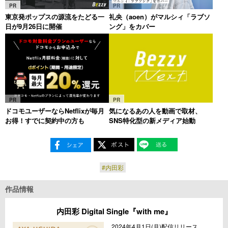
PR
PR
東京発ポップスの源流をたどる一
礼央（aoen）がマルシィ「ラブソ
日が9月26日に開催
ング」をカバー
PR
PR
ドコモユーザーならNetflixが毎月
気になるあの人を動画で取材、
お得！すでに契約中の方も
SNS特化型の新メディア始動
#内田彩
作品情報
内田彩 Digital Single『with me』
2024年4月1日(月)配信リリース