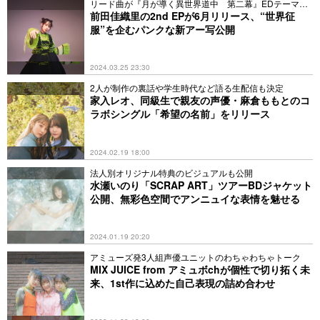
リード曲が『月が導く異世界道中 第二幕』EDテーマに
決定
前田佳織里の2nd EPが6月リリース、“世界征
服”を企むパンクな新アー写公開
2024.03.25 23:30
2人が制作の裏話や学生時代など語る生配信も決定
家入レオ、同級生で親友の声優・麻倉ももとのコ
ラボシングル「希望の名前」をリリース
2024.02.19 18:00
法人別オリジナル特典のビジュアルも公開
水瀬いのり「SCRAP ART」ツアーBDジャケット
公開、無彩色空間でアンニュイな表情を魅せる
2024.01.19 20:20
アミューズ発3人組声優ユニットのわちゃわちゃトーク
MIX JUICE from アミュボchが個性で切り拓く未
来、1st作に込めた自己表現の詰め合わせ