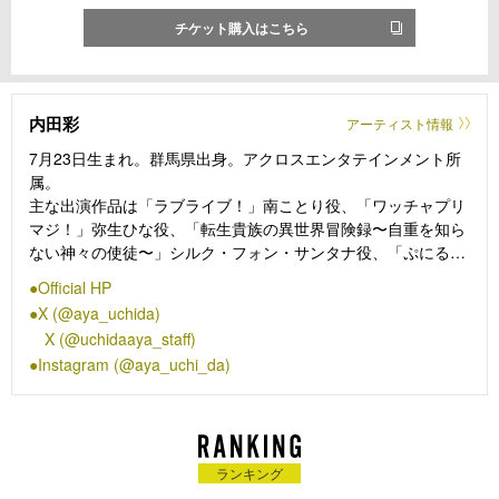
チケット購入はこちら
内田彩
アーティスト情報
7月23日生まれ。群馬県出身。アクロスエンタテインメント所
属。
主な出演作品は「ラブライブ！」南ことり役、「ワッチャプリ
マジ！」弥生ひな役、「転生貴族の異世界冒険録〜自重を知ら
ない神々の使徒〜」シルク・フォン・サンタナ役、「ぷにるん
ず」らぶるん役など。
Official HP
X (@aya_uchida)
X (@uchidaaya_staff)
Instagram (@aya_uchi_da)
ランキング