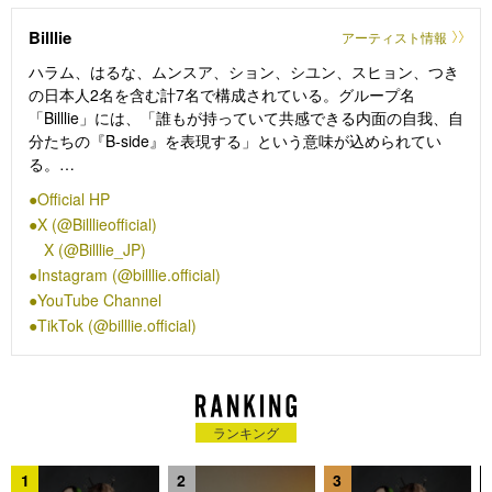
Billlie
アーティスト情報
ハラム、はるな、ムンスア、ション、シユン、スヒョン、つき
の日本人2名を含む計7名で構成されている。グループ名
「Billlie」には、「誰もが持っていて共感できる内面の自我、自
分たちの『B-side』を表現する」という意味が込められてい
る。
Official HP
ムンスア（MOON SUA）
X (@Billlieofficial)
生年月日：1999年9月9日
X (@Billlie_JP)
ポジション：メインラッパー／リードボーカル
Instagram (@billlie.official)
YouTube Channel
スヒョン（SUHYEON）
生年月日：2000年1月15日
TikTok (@billlie.official)
ポジション：メインボーカル／リードダンサー
ハラム（HARAM）
生年月日：2001年1月13日
ランキング
ポジション：メインボーカル／サブダンサー
1
2
3
つき（TSUKI）