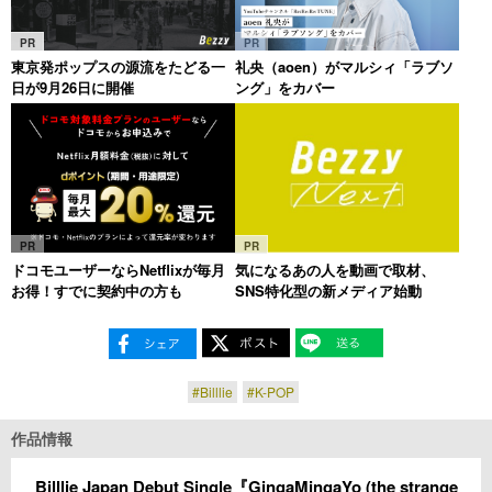
PR
PR
東京発ポップスの源流をたどる一
礼央（aoen）がマルシィ「ラブソ
日が9月26日に開催
ング」をカバー
PR
PR
ドコモユーザーならNetflixが毎月
気になるあの人を動画で取材、
お得！すでに契約中の方も
SNS特化型の新メディア始動
#Billlie
#K-POP
作品情報
Billlie Japan Debut Single『GingaMingaYo (the strange