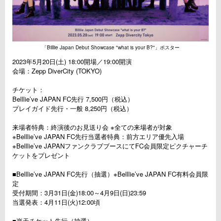
「Billlie Japan Debut Showcase "what is your B?"」ポスター
2023年5月20日(土) 18:00開場／19:00開演
会場：Zepp DiverCity (TOKYO)
チケット：
Belllie’ve JAPAN FC先行 7,500円（税込）
プレイガイド先行・一般 8,250円（税込）
来場者特典：終演後のお見送り会 ※全ての来場者が対象
※Belllie’ve JAPAN FC先行当選者特典：前方エリア優先入場
※Belllie’ve JAPANファンクラブブースにてFC会員限定ピクチャーチ
ケットをプレゼント
■Belllie’ve JAPAN FC先行（抽選）※Belllie’ve JAPAN FC有料会員限
定
受付期間：3月31日(金)18:00～4月9日(日)23:59
当選発表：4月11日(火)12:00頃
■楽天チケット先行（抽選）