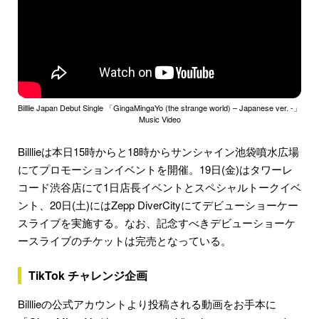
Billlie Japan Debut Single 「GingaMingaYo (the strange world) – Japanese ver. -」
Music Video
Billlieは本日15時からと18時からサンシャイン池袋噴水広場
にてプロモーションイベントを開催。19日(金)はタワーレ
コード渋谷店にて1日店長イベントとスペシャルトークイベ
ント、20日(土)にはZepp DiverCityにてデビューショーケー
スライブを実施する。なお、記念すべきデビューショーケ
ースライブのチケットは完売となっている。
TikTok チャレンジ企画
Billlieの公式アカウントより投稿される動画をお手本に